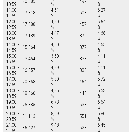
20.085
492
10:59
%
%
11:00 -
4,51
6,27
17.318
508
11:59
%
%
12:00 -
4,60
5,64
17.688
457
12:59
%
%
13:00 -
4,47
4,68
17.189
379
13:59
%
%
14:00 -
4,00
4,65
15.364
377
14:59
%
%
15:00 -
3,50
4,11
13.454
333
15:59
%
%
16:00 -
4,39
4,11
16.857
333
16:59
%
%
17:00 -
5,30
5,72
20.358
464
17:59
%
%
18:00 -
4,85
5,53
18.660
448
18:59
%
%
19:00 -
6,73
6,64
25.885
538
19:59
%
%
20:00 -
8,09
6,80
31.113
551
20:59
%
%
21:00 -
9,48
6,45
36.427
523
21:59
%
%