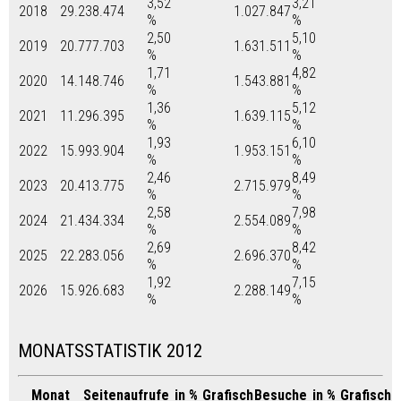
3,52
3,21
2018
29.238.474
1.027.847
%
%
2,50
5,10
2019
20.777.703
1.631.511
%
%
1,71
4,82
2020
14.148.746
1.543.881
%
%
1,36
5,12
2021
11.296.395
1.639.115
%
%
1,93
6,10
2022
15.993.904
1.953.151
%
%
2,46
8,49
2023
20.413.775
2.715.979
%
%
2,58
7,98
2024
21.434.334
2.554.089
%
%
2,69
8,42
2025
22.283.056
2.696.370
%
%
1,92
7,15
2026
15.926.683
2.288.149
%
%
MONATSSTATISTIK 2012
Monat
Seitenaufrufe
in %
Grafisch
Besuche
in %
Grafisch