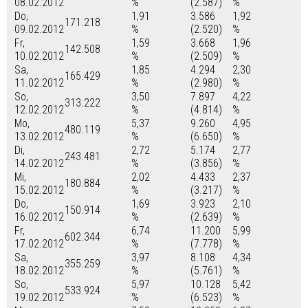
08.02.2012
%
(2.587)
%
Do,
1,91
3.586
1,92
171.218
09.02.2012
%
(2.520)
%
Fr,
1,59
3.668
1,96
142.508
10.02.2012
%
(2.509)
%
Sa,
1,85
4.294
2,30
165.429
11.02.2012
%
(2.980)
%
So,
3,50
7.897
4,22
313.222
12.02.2012
%
(4.814)
%
Mo,
5,37
9.260
4,95
480.119
13.02.2012
%
(6.650)
%
Di,
2,72
5.174
2,77
243.481
14.02.2012
%
(3.856)
%
Mi,
2,02
4.433
2,37
180.884
15.02.2012
%
(3.217)
%
Do,
1,69
3.923
2,10
150.914
16.02.2012
%
(2.639)
%
Fr,
6,74
11.200
5,99
602.344
17.02.2012
%
(7.778)
%
Sa,
3,97
8.108
4,34
355.259
18.02.2012
%
(5.761)
%
So,
5,97
10.128
5,42
533.924
19.02.2012
%
(6.523)
%