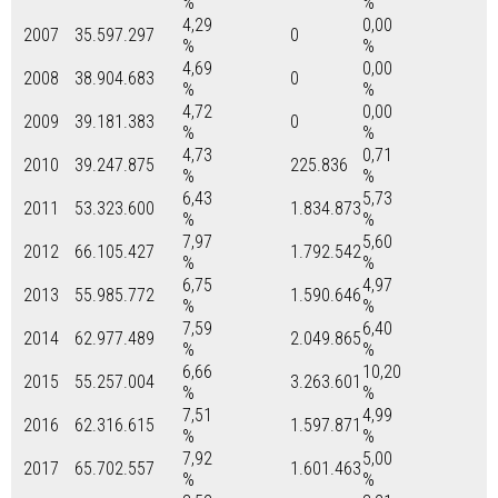
%
%
4,29
0,00
2007
35.597.297
0
%
%
4,69
0,00
2008
38.904.683
0
%
%
4,72
0,00
2009
39.181.383
0
%
%
4,73
0,71
2010
39.247.875
225.836
%
%
6,43
5,73
2011
53.323.600
1.834.873
%
%
7,97
5,60
2012
66.105.427
1.792.542
%
%
6,75
4,97
2013
55.985.772
1.590.646
%
%
7,59
6,40
2014
62.977.489
2.049.865
%
%
6,66
10,20
2015
55.257.004
3.263.601
%
%
7,51
4,99
2016
62.316.615
1.597.871
%
%
7,92
5,00
2017
65.702.557
1.601.463
%
%