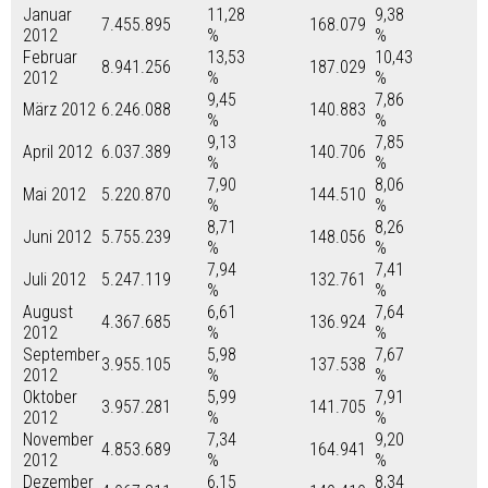
Januar
11,28
9,38
7.455.895
168.079
2012
%
%
Februar
13,53
10,43
8.941.256
187.029
2012
%
%
9,45
7,86
März 2012
6.246.088
140.883
%
%
9,13
7,85
April 2012
6.037.389
140.706
%
%
7,90
8,06
Mai 2012
5.220.870
144.510
%
%
8,71
8,26
Juni 2012
5.755.239
148.056
%
%
7,94
7,41
Juli 2012
5.247.119
132.761
%
%
August
6,61
7,64
4.367.685
136.924
2012
%
%
September
5,98
7,67
3.955.105
137.538
2012
%
%
Oktober
5,99
7,91
3.957.281
141.705
2012
%
%
November
7,34
9,20
4.853.689
164.941
2012
%
%
Dezember
6,15
8,34