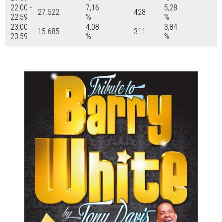
22:00 -
7,16
5,28
27.522
428
22:59
%
%
23:00 -
4,08
3,84
15.685
311
23:59
%
%