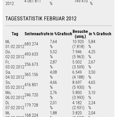
4.067.811
149.410
2012
%
%
TAGESSTATISTIK FEBRUAR 2012
Besuche
Tag
Seitenaufrufe
in %
Grafisch
in %
Grafisch
(uniq.)
Mi,
7,64
10.920
5,84
683.274
01.02.2012
%
(7.818)
%
Do,
5,52
7.946
4,25
493.633
02.02.2012
%
(5.963)
%
Fr,
2,87
5.002
2,67
256.673
03.02.2012
%
(3.509)
%
Sa,
4,08
6.549
3,50
365.156
04.02.2012
%
(4.188)
%
So,
4,66
8.697
4,65
416.801
05.02.2012
%
(5.930)
%
Mo,
2,76
5.800
3,10
246.720
06.02.2012
%
(3.993)
%
Di,
2,01
4.182
2,24
179.728
07.02.2012
%
(2.931)
%
Mi,
1,88
3.820
2,04
168.224