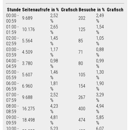
Stunde
Seitenaufrufe
in %
Grafisch
Besuche
in %
Grafisch
00:00 -
2,52
2,49
9.689
202
00:59
%
%
01:00 -
2,65
1,54
10.176
125
01:59
%
%
02:00 -
1,45
1,05
5.564
85
02:59
%
%
03:00 -
1,17
0,88
4.509
71
03:59
%
%
04:00 -
0,98
0,99
3.780
80
04:59
%
%
05:00 -
1,46
1,30
5.607
105
05:59
%
%
06:00 -
1,81
1,90
6.960
154
06:59
%
%
07:00 -
2,52
3,29
9.688
267
07:59
%
%
08:00 -
4,23
4,94
16.275
400
08:59
%
%
09:00 -
4,81
5,85
18.498
474
09:59
%
%
10:00 -
5,23
6,07