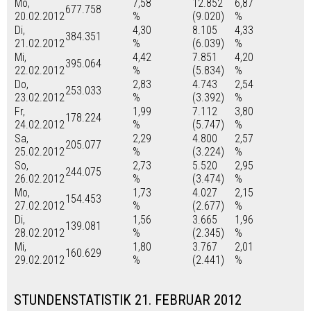
Mo,
7,58
12.852
6,87
677.758
20.02.2012
%
(9.020)
%
Di,
4,30
8.105
4,33
384.351
21.02.2012
%
(6.039)
%
Mi,
4,42
7.851
4,20
395.064
22.02.2012
%
(5.834)
%
Do,
2,83
4.743
2,54
253.033
23.02.2012
%
(3.392)
%
Fr,
1,99
7.112
3,80
178.224
24.02.2012
%
(5.747)
%
Sa,
2,29
4.800
2,57
205.077
25.02.2012
%
(3.224)
%
So,
2,73
5.520
2,95
244.075
26.02.2012
%
(3.474)
%
Mo,
1,73
4.027
2,15
154.453
27.02.2012
%
(2.677)
%
Di,
1,56
3.665
1,96
139.081
28.02.2012
%
(2.345)
%
Mi,
1,80
3.767
2,01
160.629
29.02.2012
%
(2.441)
%
STUNDENSTATISTIK 21. FEBRUAR 2012