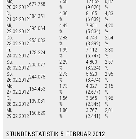
Mo,
7,58
12.852
6,87
677.758
20.02.2012
%
(9.020)
%
Di,
4,30
8.105
4,33
384.351
21.02.2012
%
(6.039)
%
Mi,
4,42
7.851
4,20
395.064
22.02.2012
%
(5.834)
%
Do,
2,83
4.743
2,54
253.033
23.02.2012
%
(3.392)
%
Fr,
1,99
7.112
3,80
178.224
24.02.2012
%
(5.747)
%
Sa,
2,29
4.800
2,57
205.077
25.02.2012
%
(3.224)
%
So,
2,73
5.520
2,95
244.075
26.02.2012
%
(3.474)
%
Mo,
1,73
4.027
2,15
154.453
27.02.2012
%
(2.677)
%
Di,
1,56
3.665
1,96
139.081
28.02.2012
%
(2.345)
%
Mi,
1,80
3.767
2,01
160.629
29.02.2012
%
(2.441)
%
STUNDENSTATISTIK 5. FEBRUAR 2012