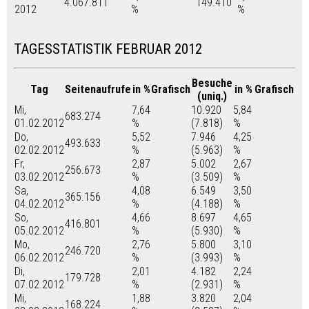
4.067.811
149.410
2012
%
%
TAGESSTATISTIK FEBRUAR 2012
Besuche
Tag
Seitenaufrufe
in %
Grafisch
in %
Grafisch
(uniq.)
Mi,
7,64
10.920
5,84
683.274
01.02.2012
%
(7.818)
%
Do,
5,52
7.946
4,25
493.633
02.02.2012
%
(5.963)
%
Fr,
2,87
5.002
2,67
256.673
03.02.2012
%
(3.509)
%
Sa,
4,08
6.549
3,50
365.156
04.02.2012
%
(4.188)
%
So,
4,66
8.697
4,65
416.801
05.02.2012
%
(5.930)
%
Mo,
2,76
5.800
3,10
246.720
06.02.2012
%
(3.993)
%
Di,
2,01
4.182
2,24
179.728
07.02.2012
%
(2.931)
%
Mi,
1,88
3.820
2,04
168.224