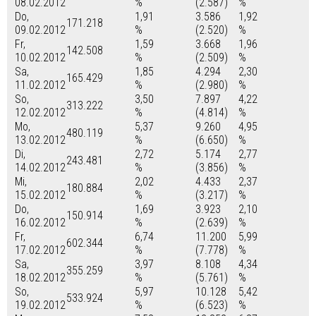
08.02.2012
%
(2.587)
%
Do,
1,91
3.586
1,92
171.218
09.02.2012
%
(2.520)
%
Fr,
1,59
3.668
1,96
142.508
10.02.2012
%
(2.509)
%
Sa,
1,85
4.294
2,30
165.429
11.02.2012
%
(2.980)
%
So,
3,50
7.897
4,22
313.222
12.02.2012
%
(4.814)
%
Mo,
5,37
9.260
4,95
480.119
13.02.2012
%
(6.650)
%
Di,
2,72
5.174
2,77
243.481
14.02.2012
%
(3.856)
%
Mi,
2,02
4.433
2,37
180.884
15.02.2012
%
(3.217)
%
Do,
1,69
3.923
2,10
150.914
16.02.2012
%
(2.639)
%
Fr,
6,74
11.200
5,99
602.344
17.02.2012
%
(7.778)
%
Sa,
3,97
8.108
4,34
355.259
18.02.2012
%
(5.761)
%
So,
5,97
10.128
5,42
533.924
19.02.2012
%
(6.523)
%