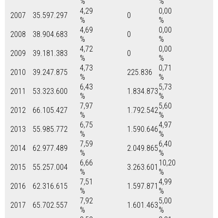
%
%
4,29
0,00
2007
35.597.297
0
%
%
4,69
0,00
2008
38.904.683
0
%
%
4,72
0,00
2009
39.181.383
0
%
%
4,73
0,71
2010
39.247.875
225.836
%
%
6,43
5,73
2011
53.323.600
1.834.873
%
%
7,97
5,60
2012
66.105.427
1.792.542
%
%
6,75
4,97
2013
55.985.772
1.590.646
%
%
7,59
6,40
2014
62.977.489
2.049.865
%
%
6,66
10,20
2015
55.257.004
3.263.601
%
%
7,51
4,99
2016
62.316.615
1.597.871
%
%
7,92
5,00
2017
65.702.557
1.601.463
%
%