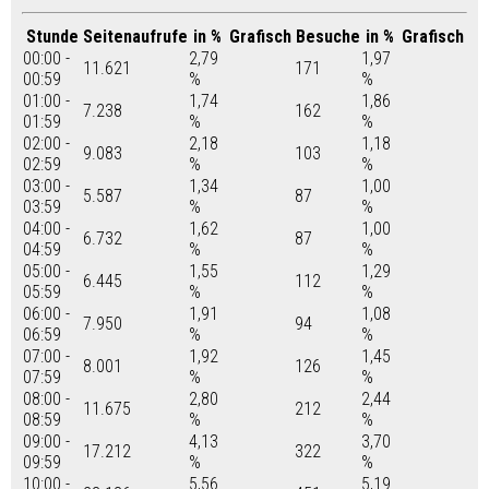
Stunde
Seitenaufrufe
in %
Grafisch
Besuche
in %
Grafisch
00:00 -
2,79
1,97
11.621
171
00:59
%
%
01:00 -
1,74
1,86
7.238
162
01:59
%
%
02:00 -
2,18
1,18
9.083
103
02:59
%
%
03:00 -
1,34
1,00
5.587
87
03:59
%
%
04:00 -
1,62
1,00
6.732
87
04:59
%
%
05:00 -
1,55
1,29
6.445
112
05:59
%
%
06:00 -
1,91
1,08
7.950
94
06:59
%
%
07:00 -
1,92
1,45
8.001
126
07:59
%
%
08:00 -
2,80
2,44
11.675
212
08:59
%
%
09:00 -
4,13
3,70
17.212
322
09:59
%
%
10:00 -
5,56
5,19