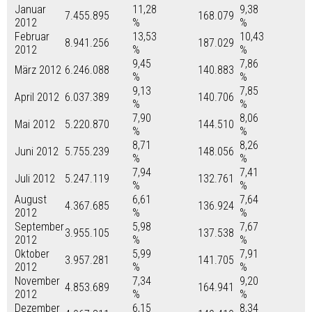
Januar
11,28
9,38
7.455.895
168.079
2012
%
%
Februar
13,53
10,43
8.941.256
187.029
2012
%
%
9,45
7,86
März 2012
6.246.088
140.883
%
%
9,13
7,85
April 2012
6.037.389
140.706
%
%
7,90
8,06
Mai 2012
5.220.870
144.510
%
%
8,71
8,26
Juni 2012
5.755.239
148.056
%
%
7,94
7,41
Juli 2012
5.247.119
132.761
%
%
August
6,61
7,64
4.367.685
136.924
2012
%
%
September
5,98
7,67
3.955.105
137.538
2012
%
%
Oktober
5,99
7,91
3.957.281
141.705
2012
%
%
November
7,34
9,20
4.853.689
164.941
2012
%
%
Dezember
6,15
8,34