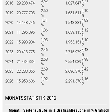
3,52
3,21
2018
29.238.474
1.027.847
%
%
2,50
5,10
2019
20.777.703
1.631.511
%
%
1,71
4,82
2020
14.148.746
1.543.881
%
%
1,36
5,12
2021
11.296.395
1.639.115
%
%
1,93
6,10
2022
15.993.904
1.953.151
%
%
2,46
8,48
2023
20.413.775
2.715.979
%
%
2,58
7,98
2024
21.434.334
2.554.089
%
%
2,69
8,42
2025
22.283.056
2.696.370
%
%
1,92
7,16
2026
15.953.606
2.291.370
%
%
MONATSSTATISTIK 2012
Monat
Seitenaufrufe
in %
Grafisch
Besuche
in %
Grafisch