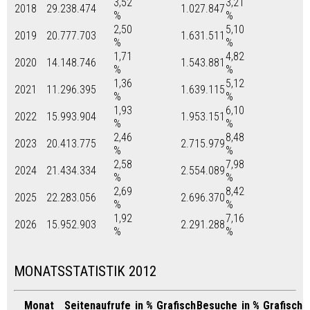
3,52
3,21
2018
29.238.474
1.027.847
%
%
2,50
5,10
2019
20.777.703
1.631.511
%
%
1,71
4,82
2020
14.148.746
1.543.881
%
%
1,36
5,12
2021
11.296.395
1.639.115
%
%
1,93
6,10
2022
15.993.904
1.953.151
%
%
2,46
8,48
2023
20.413.775
2.715.979
%
%
2,58
7,98
2024
21.434.334
2.554.089
%
%
2,69
8,42
2025
22.283.056
2.696.370
%
%
1,92
7,16
2026
15.952.903
2.291.288
%
%
MONATSSTATISTIK 2012
Monat
Seitenaufrufe
in %
Grafisch
Besuche
in %
Grafisch