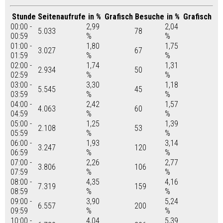
Stunde
Seitenaufrufe
in %
Grafisch
Besuche
in %
Grafisch
00:00 -
2,99
2,04
5.033
78
00:59
%
%
01:00 -
1,80
1,75
3.027
67
01:59
%
%
02:00 -
1,74
1,31
2.934
50
02:59
%
%
03:00 -
3,30
1,18
5.545
45
03:59
%
%
04:00 -
2,42
1,57
4.063
60
04:59
%
%
05:00 -
1,25
1,39
2.108
53
05:59
%
%
06:00 -
1,93
3,14
3.247
120
06:59
%
%
07:00 -
2,26
2,77
3.806
106
07:59
%
%
08:00 -
4,35
4,16
7.319
159
08:59
%
%
09:00 -
3,90
5,24
6.557
200
09:59
%
%
10:00 -
4,04
5,39