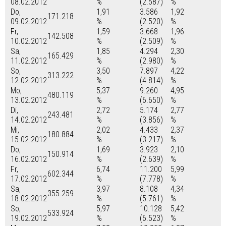
08.02.2012
%
(2.587)
%
Do,
1,91
3.586
1,92
171.218
09.02.2012
%
(2.520)
%
Fr,
1,59
3.668
1,96
142.508
10.02.2012
%
(2.509)
%
Sa,
1,85
4.294
2,30
165.429
11.02.2012
%
(2.980)
%
So,
3,50
7.897
4,22
313.222
12.02.2012
%
(4.814)
%
Mo,
5,37
9.260
4,95
480.119
13.02.2012
%
(6.650)
%
Di,
2,72
5.174
2,77
243.481
14.02.2012
%
(3.856)
%
Mi,
2,02
4.433
2,37
180.884
15.02.2012
%
(3.217)
%
Do,
1,69
3.923
2,10
150.914
16.02.2012
%
(2.639)
%
Fr,
6,74
11.200
5,99
602.344
17.02.2012
%
(7.778)
%
Sa,
3,97
8.108
4,34
355.259
18.02.2012
%
(5.761)
%
So,
5,97
10.128
5,42
533.924
19.02.2012
%
(6.523)
%