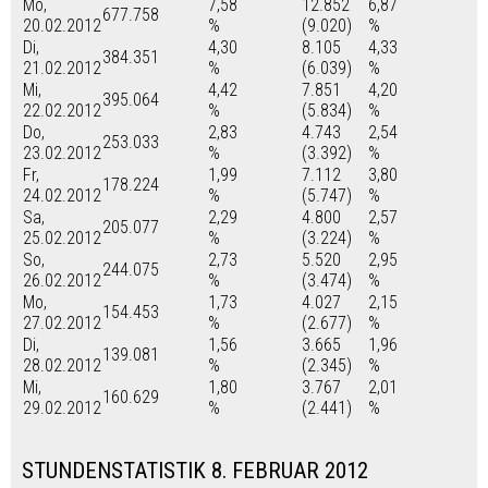
Mo,
7,58
12.852
6,87
677.758
20.02.2012
%
(9.020)
%
Di,
4,30
8.105
4,33
384.351
21.02.2012
%
(6.039)
%
Mi,
4,42
7.851
4,20
395.064
22.02.2012
%
(5.834)
%
Do,
2,83
4.743
2,54
253.033
23.02.2012
%
(3.392)
%
Fr,
1,99
7.112
3,80
178.224
24.02.2012
%
(5.747)
%
Sa,
2,29
4.800
2,57
205.077
25.02.2012
%
(3.224)
%
So,
2,73
5.520
2,95
244.075
26.02.2012
%
(3.474)
%
Mo,
1,73
4.027
2,15
154.453
27.02.2012
%
(2.677)
%
Di,
1,56
3.665
1,96
139.081
28.02.2012
%
(2.345)
%
Mi,
1,80
3.767
2,01
160.629
29.02.2012
%
(2.441)
%
STUNDENSTATISTIK 8. FEBRUAR 2012