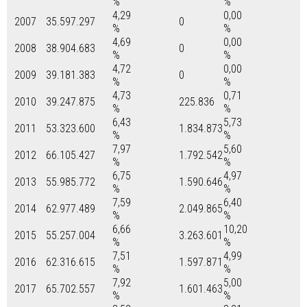
%
%
4,29
0,00
2007
35.597.297
0
%
%
4,69
0,00
2008
38.904.683
0
%
%
4,72
0,00
2009
39.181.383
0
%
%
4,73
0,71
2010
39.247.875
225.836
%
%
6,43
5,73
2011
53.323.600
1.834.873
%
%
7,97
5,60
2012
66.105.427
1.792.542
%
%
6,75
4,97
2013
55.985.772
1.590.646
%
%
7,59
6,40
2014
62.977.489
2.049.865
%
%
6,66
10,20
2015
55.257.004
3.263.601
%
%
7,51
4,99
2016
62.316.615
1.597.871
%
%
7,92
5,00
2017
65.702.557
1.601.463
%
%