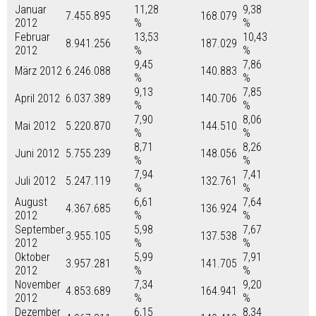
Januar
11,28
9,38
7.455.895
168.079
2012
%
%
Februar
13,53
10,43
8.941.256
187.029
2012
%
%
9,45
7,86
März 2012
6.246.088
140.883
%
%
9,13
7,85
April 2012
6.037.389
140.706
%
%
7,90
8,06
Mai 2012
5.220.870
144.510
%
%
8,71
8,26
Juni 2012
5.755.239
148.056
%
%
7,94
7,41
Juli 2012
5.247.119
132.761
%
%
August
6,61
7,64
4.367.685
136.924
2012
%
%
September
5,98
7,67
3.955.105
137.538
2012
%
%
Oktober
5,99
7,91
3.957.281
141.705
2012
%
%
November
7,34
9,20
4.853.689
164.941
2012
%
%
Dezember
6,15
8,34