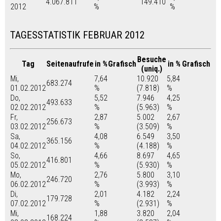
4.067.811
149.410
2012
%
%
TAGESSTATISTIK FEBRUAR 2012
Besuche
Tag
Seitenaufrufe
in %
Grafisch
in %
Grafisch
(uniq.)
Mi,
7,64
10.920
5,84
683.274
01.02.2012
%
(7.818)
%
Do,
5,52
7.946
4,25
493.633
02.02.2012
%
(5.963)
%
Fr,
2,87
5.002
2,67
256.673
03.02.2012
%
(3.509)
%
Sa,
4,08
6.549
3,50
365.156
04.02.2012
%
(4.188)
%
So,
4,66
8.697
4,65
416.801
05.02.2012
%
(5.930)
%
Mo,
2,76
5.800
3,10
246.720
06.02.2012
%
(3.993)
%
Di,
2,01
4.182
2,24
179.728
07.02.2012
%
(2.931)
%
Mi,
1,88
3.820
2,04
168.224