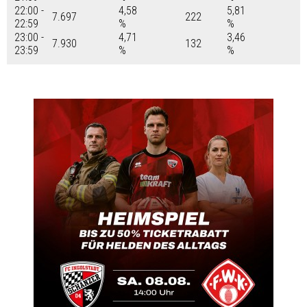
22:00 -
4,58
5,81
7.697
222
22:59
%
%
23:00 -
4,71
3,46
7.930
132
23:59
%
%