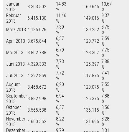
Januar
14,83
10,67
8.303.502
169.646
2013
%
%
Februar
11,46
9,37
6.415.130
149.016
2013
%
%
7,39
8,75
März 2013
4.136.026
139.252
%
%
6,57
7,59
April 2013
3.675.844
120.772
%
%
6,79
7,75
Mai 2013
3.802.788
123.307
%
%
7,73
7,88
Juni 2013
4.329.333
125.397
%
%
7,72
7,41
Juli 2013
4.322.869
117.875
%
%
August
6,20
7,55
3.468.672
120.075
2013
%
%
September
6,94
7,88
3.882.998
125.375
2013
%
%
Oktober
6,37
8,56
3.565.538
136.115
2013
%
%
November
8,22
8,28
4.600.562
131.696
2013
%
%
Dezember
9,79
8,31