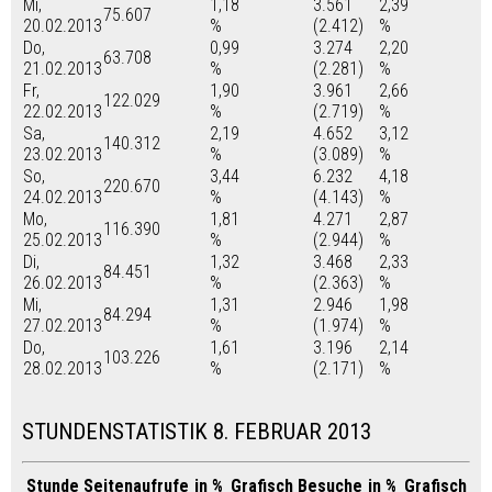
Mi,
1,18
3.561
2,39
75.607
20.02.2013
%
(2.412)
%
Do,
0,99
3.274
2,20
63.708
21.02.2013
%
(2.281)
%
Fr,
1,90
3.961
2,66
122.029
22.02.2013
%
(2.719)
%
Sa,
2,19
4.652
3,12
140.312
23.02.2013
%
(3.089)
%
So,
3,44
6.232
4,18
220.670
24.02.2013
%
(4.143)
%
Mo,
1,81
4.271
2,87
116.390
25.02.2013
%
(2.944)
%
Di,
1,32
3.468
2,33
84.451
26.02.2013
%
(2.363)
%
Mi,
1,31
2.946
1,98
84.294
27.02.2013
%
(1.974)
%
Do,
1,61
3.196
2,14
103.226
28.02.2013
%
(2.171)
%
STUNDENSTATISTIK 8. FEBRUAR 2013
Stunde
Seitenaufrufe
in %
Grafisch
Besuche
in %
Grafisch