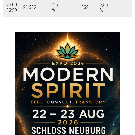
23:00 -
4,51
3,56
26.592
332
23:59
%
%