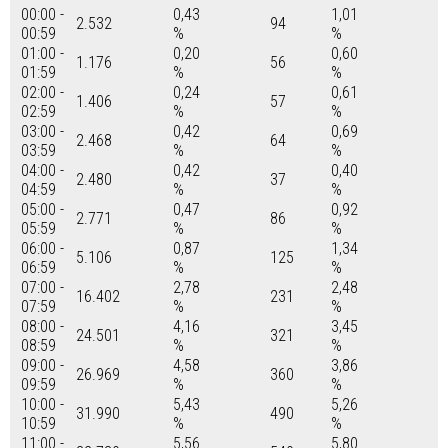
00:00 -
0,43
1,01
2.532
94
00:59
%
%
01:00 -
0,20
0,60
1.176
56
01:59
%
%
02:00 -
0,24
0,61
1.406
57
02:59
%
%
03:00 -
0,42
0,69
2.468
64
03:59
%
%
04:00 -
0,42
0,40
2.480
37
04:59
%
%
05:00 -
0,47
0,92
2.771
86
05:59
%
%
06:00 -
0,87
1,34
5.106
125
06:59
%
%
07:00 -
2,78
2,48
16.402
231
07:59
%
%
08:00 -
4,16
3,45
24.501
321
08:59
%
%
09:00 -
4,58
3,86
26.969
360
09:59
%
%
10:00 -
5,43
5,26
31.990
490
10:59
%
%
11:00 -
5,56
5,80