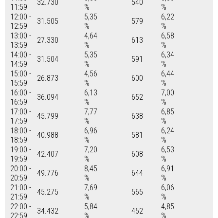
32.730
540
11:59
%
%
12:00 -
5,35
6,22
31.505
579
12:59
%
%
13:00 -
4,64
6,58
27.330
613
13:59
%
%
14:00 -
5,35
6,34
31.504
591
14:59
%
%
15:00 -
4,56
6,44
26.873
600
15:59
%
%
16:00 -
6,13
7,00
36.094
652
16:59
%
%
17:00 -
7,77
6,85
45.799
638
17:59
%
%
18:00 -
6,96
6,24
40.988
581
18:59
%
%
19:00 -
7,20
6,53
42.407
608
19:59
%
%
20:00 -
8,45
6,91
49.776
644
20:59
%
%
21:00 -
7,69
6,06
45.275
565
21:59
%
%
22:00 -
5,84
4,85
34.432
452
22:59
%
%