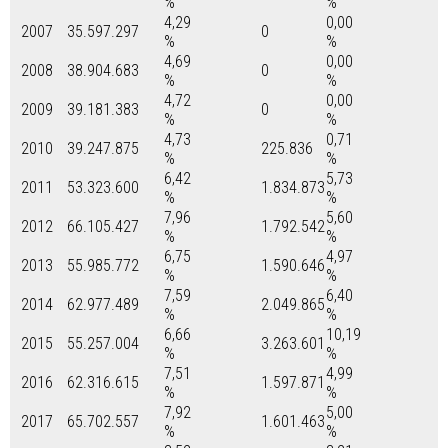
%
%
4,29
0,00
2007
35.597.297
0
%
%
4,69
0,00
2008
38.904.683
0
%
%
4,72
0,00
2009
39.181.383
0
%
%
4,73
0,71
2010
39.247.875
225.836
%
%
6,42
5,73
2011
53.323.600
1.834.873
%
%
7,96
5,60
2012
66.105.427
1.792.542
%
%
6,75
4,97
2013
55.985.772
1.590.646
%
%
7,59
6,40
2014
62.977.489
2.049.865
%
%
6,66
10,19
2015
55.257.004
3.263.601
%
%
7,51
4,99
2016
62.316.615
1.597.871
%
%
7,92
5,00
2017
65.702.557
1.601.463
%
%