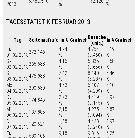
5.482.510
132.120
2013
%
%
TAGESSTATISTIK FEBRUAR 2013
Besuche
Tag
Seitenaufrufe
in %
Grafisch
in %
Grafisch
(uniq.)
Fr,
4,24
4.754
3,19
272.146
01.02.2013
%
(3.460)
%
Sa,
4,16
5.335
3,58
266.583
02.02.2013
%
(3.656)
%
So,
7,42
8.140
5,46
475.988
03.02.2013
%
(5.287)
%
Mo,
4,53
6.107
4,10
290.630
04.02.2013
%
(4.299)
%
Di,
2,73
4.419
2,97
174.845
05.02.2013
%
(3.145)
%
Mi,
2,15
4.275
2,87
137.885
06.02.2013
%
(3.094)
%
Do,
1,88
4.423
2,97
120.521
07.02.2013
%
(3.240)
%
Fr,
9,18
9.316
6,25
589.106