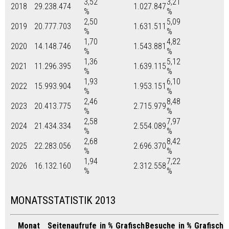
3,52
3,21
2018
29.238.474
1.027.847
%
%
2,50
5,09
2019
20.777.703
1.631.511
%
%
1,70
4,82
2020
14.148.746
1.543.881
%
%
1,36
5,12
2021
11.296.395
1.639.115
%
%
1,93
6,10
2022
15.993.904
1.953.151
%
%
2,46
8,48
2023
20.413.775
2.715.979
%
%
2,58
7,97
2024
21.434.334
2.554.089
%
%
2,68
8,42
2025
22.283.056
2.696.370
%
%
1,94
7,22
2026
16.132.160
2.312.558
%
%
MONATSSTATISTIK 2013
Monat
Seitenaufrufe
in %
Grafisch
Besuche
in %
Grafisch