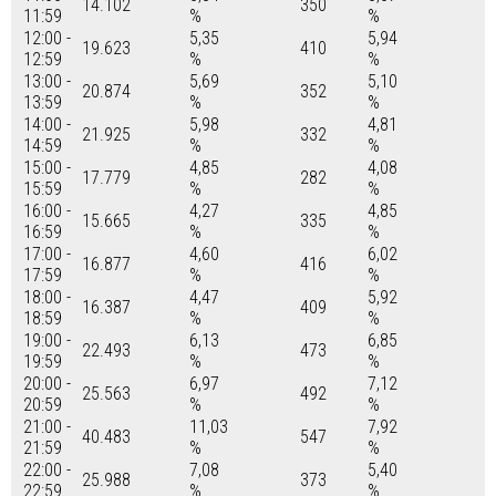
14.102
350
11:59
%
%
12:00 -
5,35
5,94
19.623
410
12:59
%
%
13:00 -
5,69
5,10
20.874
352
13:59
%
%
14:00 -
5,98
4,81
21.925
332
14:59
%
%
15:00 -
4,85
4,08
17.779
282
15:59
%
%
16:00 -
4,27
4,85
15.665
335
16:59
%
%
17:00 -
4,60
6,02
16.877
416
17:59
%
%
18:00 -
4,47
5,92
16.387
409
18:59
%
%
19:00 -
6,13
6,85
22.493
473
19:59
%
%
20:00 -
6,97
7,12
25.563
492
20:59
%
%
21:00 -
11,03
7,92
40.483
547
21:59
%
%
22:00 -
7,08
5,40
25.988
373
22:59
%
%