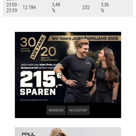
23:00 -
3,48
3,36
12.784
232
23:59
%
%
WERBUNG
INGOLSTADT