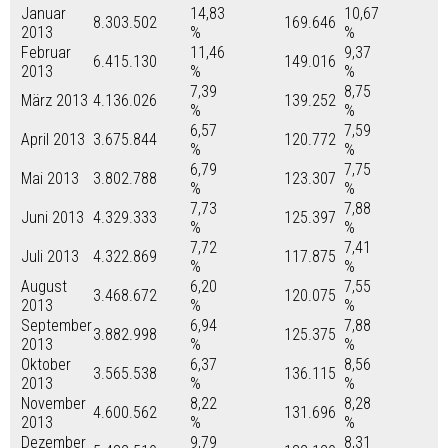
Januar
14,83
10,67
8.303.502
169.646
2013
%
%
Februar
11,46
9,37
6.415.130
149.016
2013
%
%
7,39
8,75
März 2013
4.136.026
139.252
%
%
6,57
7,59
April 2013
3.675.844
120.772
%
%
6,79
7,75
Mai 2013
3.802.788
123.307
%
%
7,73
7,88
Juni 2013
4.329.333
125.397
%
%
7,72
7,41
Juli 2013
4.322.869
117.875
%
%
August
6,20
7,55
3.468.672
120.075
2013
%
%
September
6,94
7,88
3.882.998
125.375
2013
%
%
Oktober
6,37
8,56
3.565.538
136.115
2013
%
%
November
8,22
8,28
4.600.562
131.696
2013
%
%
Dezember
9,79
8,31