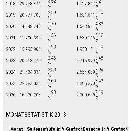
3,52
3,21
2018
29.238.474
1.027.847
%
%
2,50
5,10
2019
20.777.703
1.631.511
%
%
1,70
4,82
2020
14.148.746
1.543.881
%
%
1,36
5,12
2021
11.296.395
1.639.115
%
%
1,93
6,10
2022
15.993.904
1.953.151
%
%
2,46
8,48
2023
20.413.775
2.715.979
%
%
2,58
7,98
2024
21.434.334
2.554.089
%
%
2,69
8,42
2025
22.283.056
2.696.370
%
%
1,93
7,19
2026
16.020.203
2.300.609
%
%
MONATSSTATISTIK 2013
Monat
Seitenaufrufe
in %
Grafisch
Besuche
in %
Grafisch