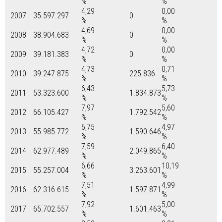
%
%
4,29
0,00
2007
35.597.297
0
%
%
4,69
0,00
2008
38.904.683
0
%
%
4,72
0,00
2009
39.181.383
0
%
%
4,73
0,71
2010
39.247.875
225.836
%
%
6,43
5,73
2011
53.323.600
1.834.873
%
%
7,97
5,60
2012
66.105.427
1.792.542
%
%
6,75
4,97
2013
55.985.772
1.590.646
%
%
7,59
6,40
2014
62.977.489
2.049.865
%
%
6,66
10,19
2015
55.257.004
3.263.601
%
%
7,51
4,99
2016
62.316.615
1.597.871
%
%
7,92
5,00
2017
65.702.557
1.601.463
%
%