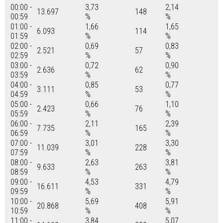
00:00 -
3,73
2,14
13.697
148
00:59
%
%
01:00 -
1,66
1,65
6.093
114
01:59
%
%
02:00 -
0,69
0,83
2.521
57
02:59
%
%
03:00 -
0,72
0,90
2.636
62
03:59
%
%
04:00 -
0,85
0,77
3.111
53
04:59
%
%
05:00 -
0,66
1,10
2.423
76
05:59
%
%
06:00 -
2,11
2,39
7.735
165
06:59
%
%
07:00 -
3,01
3,30
11.039
228
07:59
%
%
08:00 -
2,63
3,81
9.633
263
08:59
%
%
09:00 -
4,53
4,79
16.611
331
09:59
%
%
10:00 -
5,69
5,91
20.868
408
10:59
%
%
11:00 -
3,84
5,07