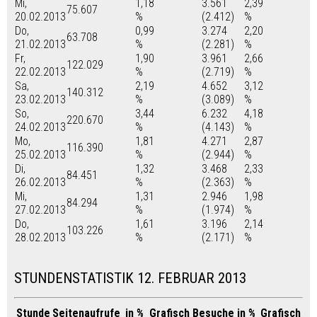
Mi,
1,18
3.561
2,39
75.607
20.02.2013
%
(2.412)
%
Do,
0,99
3.274
2,20
63.708
21.02.2013
%
(2.281)
%
Fr,
1,90
3.961
2,66
122.029
22.02.2013
%
(2.719)
%
Sa,
2,19
4.652
3,12
140.312
23.02.2013
%
(3.089)
%
So,
3,44
6.232
4,18
220.670
24.02.2013
%
(4.143)
%
Mo,
1,81
4.271
2,87
116.390
25.02.2013
%
(2.944)
%
Di,
1,32
3.468
2,33
84.451
26.02.2013
%
(2.363)
%
Mi,
1,31
2.946
1,98
84.294
27.02.2013
%
(1.974)
%
Do,
1,61
3.196
2,14
103.226
28.02.2013
%
(2.171)
%
STUNDENSTATISTIK 12. FEBRUAR 2013
Stunde
Seitenaufrufe
in %
Grafisch
Besuche
in %
Grafisch