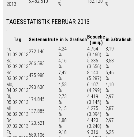
5.482.510
132.120
2013
%
%
TAGESSTATISTIK FEBRUAR 2013
Besuche
Tag
Seitenaufrufe
in %
Grafisch
in %
Grafisch
(uniq.)
Fr,
4,24
4.754
3,19
272.146
01.02.2013
%
(3.460)
%
Sa,
4,16
5.335
3,58
266.583
02.02.2013
%
(3.656)
%
So,
7,42
8.140
5,46
475.988
03.02.2013
%
(5.287)
%
Mo,
4,53
6.107
4,10
290.630
04.02.2013
%
(4.299)
%
Di,
2,73
4.419
2,97
174.845
05.02.2013
%
(3.145)
%
Mi,
2,15
4.275
2,87
137.885
06.02.2013
%
(3.094)
%
Do,
1,88
4.423
2,97
120.521
07.02.2013
%
(3.240)
%
Fr,
9,18
9.316
6,25
589.106