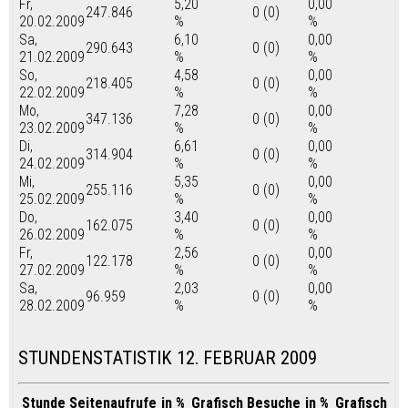
Fr,
5,20
0,00
247.846
0 (0)
20.02.2009
%
%
Sa,
6,10
0,00
290.643
0 (0)
21.02.2009
%
%
So,
4,58
0,00
218.405
0 (0)
22.02.2009
%
%
Mo,
7,28
0,00
347.136
0 (0)
23.02.2009
%
%
Di,
6,61
0,00
314.904
0 (0)
24.02.2009
%
%
Mi,
5,35
0,00
255.116
0 (0)
25.02.2009
%
%
Do,
3,40
0,00
162.075
0 (0)
26.02.2009
%
%
Fr,
2,56
0,00
122.178
0 (0)
27.02.2009
%
%
Sa,
2,03
0,00
96.959
0 (0)
28.02.2009
%
%
STUNDENSTATISTIK 12. FEBRUAR 2009
Stunde
Seitenaufrufe
in %
Grafisch
Besuche
in %
Grafisch