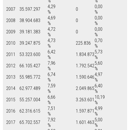
%
%
4,29
0,00
2007
35.597.297
0
%
%
4,69
0,00
2008
38.904.683
0
%
%
4,72
0,00
2009
39.181.383
0
%
%
4,73
0,70
2010
39.247.875
225.836
%
%
6,42
5,73
2011
53.323.600
1.834.873
%
%
7,96
5,60
2012
66.105.427
1.792.542
%
%
6,74
4,97
2013
55.985.772
1.590.646
%
%
7,59
6,40
2014
62.977.489
2.049.865
%
%
6,66
10,19
2015
55.257.004
3.263.601
%
%
7,51
4,99
2016
62.316.615
1.597.871
%
%
7,92
5,00
2017
65.702.557
1.601.463
%
%