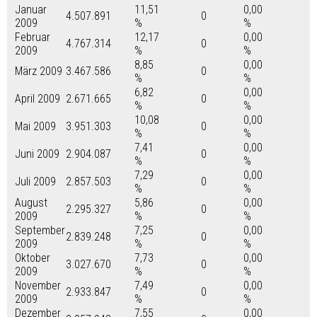
Januar
11,51
0,00
4.507.891
0
2009
%
%
Februar
12,17
0,00
4.767.314
0
2009
%
%
8,85
0,00
März 2009
3.467.586
0
%
%
6,82
0,00
April 2009
2.671.665
0
%
%
10,08
0,00
Mai 2009
3.951.303
0
%
%
7,41
0,00
Juni 2009
2.904.087
0
%
%
7,29
0,00
Juli 2009
2.857.503
0
%
%
August
5,86
0,00
2.295.327
0
2009
%
%
September
7,25
0,00
2.839.248
0
2009
%
%
Oktober
7,73
0,00
3.027.670
0
2009
%
%
November
7,49
0,00
2.933.847
0
2009
%
%
Dezember
7,55
0,00