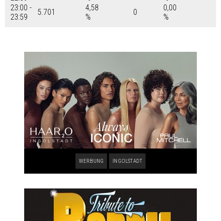
23:00 -
4,58
0,00
5.701
0
23:59
%
%
WERBUNG
INGOLSTADT