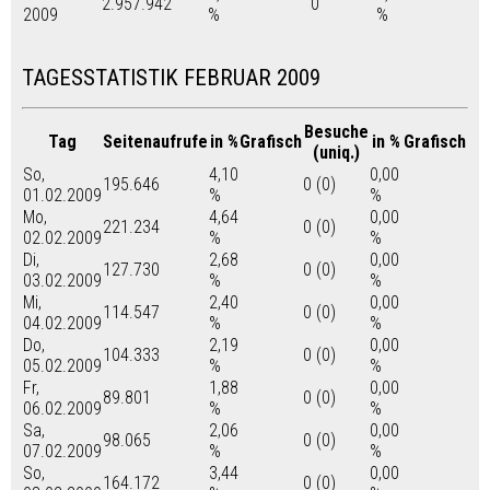
2.957.942
0
2009
%
%
TAGESSTATISTIK FEBRUAR 2009
Besuche
Tag
Seitenaufrufe
in %
Grafisch
in %
Grafisch
(uniq.)
So,
4,10
0,00
195.646
0 (0)
01.02.2009
%
%
Mo,
4,64
0,00
221.234
0 (0)
02.02.2009
%
%
Di,
2,68
0,00
127.730
0 (0)
03.02.2009
%
%
Mi,
2,40
0,00
114.547
0 (0)
04.02.2009
%
%
Do,
2,19
0,00
104.333
0 (0)
05.02.2009
%
%
Fr,
1,88
0,00
89.801
0 (0)
06.02.2009
%
%
Sa,
2,06
0,00
98.065
0 (0)
07.02.2009
%
%
So,
3,44
0,00
164.172
0 (0)