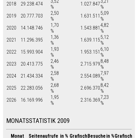
3,52
3,21
2018
29.238.474
1.027.847
%
%
2,50
5,09
2019
20.777.703
1.631.511
%
%
1,70
4,82
2020
14.148.746
1.543.881
%
%
1,36
5,12
2021
11.296.395
1.639.115
%
%
1,93
6,10
2022
15.993.904
1.953.151
%
%
2,46
8,48
2023
20.413.775
2.715.979
%
%
2,58
7,97
2024
21.434.334
2.554.089
%
%
2,68
8,42
2025
22.283.056
2.696.370
%
%
1,95
7,23
2026
16.169.996
2.316.369
%
%
MONATSSTATISTIK 2009
Monat
Seitenaufrufe
in %
Grafisch
Besuche
in %
Grafisch