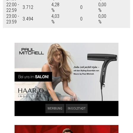
22:00 -
4,28
0,00
3.712
0
22:59
%
%
23:00 -
4,03
0,00
3.494
0
23:59
%
%
WERBUNG
INGOLSTADT