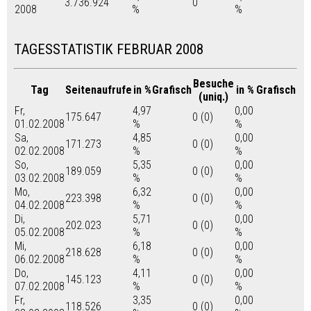
3.736.924
0
2008
%
%
TAGESSTATISTIK FEBRUAR 2008
Besuche
Tag
Seitenaufrufe
in %
Grafisch
in %
Grafisch
(uniq.)
Fr,
4,97
0,00
175.647
0 (0)
01.02.2008
%
%
Sa,
4,85
0,00
171.273
0 (0)
02.02.2008
%
%
So,
5,35
0,00
189.059
0 (0)
03.02.2008
%
%
Mo,
6,32
0,00
223.398
0 (0)
04.02.2008
%
%
Di,
5,71
0,00
202.023
0 (0)
05.02.2008
%
%
Mi,
6,18
0,00
218.628
0 (0)
06.02.2008
%
%
Do,
4,11
0,00
145.123
0 (0)
07.02.2008
%
%
Fr,
3,35
0,00
118.526
0 (0)