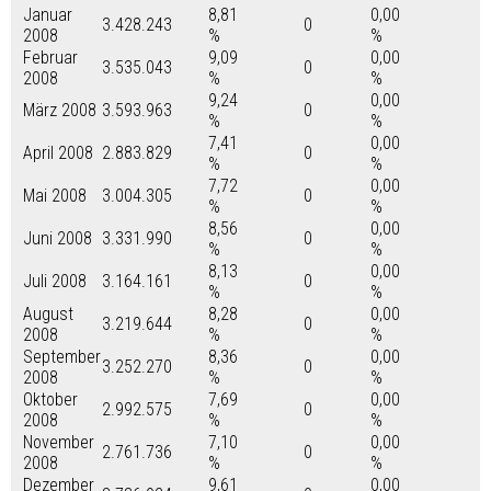
Januar
8,81
0,00
3.428.243
0
2008
%
%
Februar
9,09
0,00
3.535.043
0
2008
%
%
9,24
0,00
März 2008
3.593.963
0
%
%
7,41
0,00
April 2008
2.883.829
0
%
%
7,72
0,00
Mai 2008
3.004.305
0
%
%
8,56
0,00
Juni 2008
3.331.990
0
%
%
8,13
0,00
Juli 2008
3.164.161
0
%
%
August
8,28
0,00
3.219.644
0
2008
%
%
September
8,36
0,00
3.252.270
0
2008
%
%
Oktober
7,69
0,00
2.992.575
0
2008
%
%
November
7,10
0,00
2.761.736
0
2008
%
%
Dezember
9,61
0,00