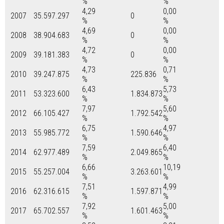
%
%
4,29
0,00
2007
35.597.297
0
%
%
4,69
0,00
2008
38.904.683
0
%
%
4,72
0,00
2009
39.181.383
0
%
%
4,73
0,71
2010
39.247.875
225.836
%
%
6,43
5,73
2011
53.323.600
1.834.873
%
%
7,97
5,60
2012
66.105.427
1.792.542
%
%
6,75
4,97
2013
55.985.772
1.590.646
%
%
7,59
6,40
2014
62.977.489
2.049.865
%
%
6,66
10,19
2015
55.257.004
3.263.601
%
%
7,51
4,99
2016
62.316.615
1.597.871
%
%
7,92
5,00
2017
65.702.557
1.601.463
%
%