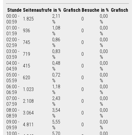
Stunde
Seitenaufrufe
in %
Grafisch
Besuche
in %
Grafisch
00:00 -
2,11
0,00
1.825
0
00:59
%
%
01:00 -
1,08
0,00
936
0
01:59
%
%
02:00 -
0,86
0,00
745
0
02:59
%
%
03:00 -
0,83
0,00
719
0
03:59
%
%
04:00 -
0,48
0,00
415
0
04:59
%
%
05:00 -
0,72
0,00
620
0
05:59
%
%
06:00 -
1,18
0,00
1.023
0
06:59
%
%
07:00 -
2,43
0,00
2.108
0
07:59
%
%
08:00 -
3,54
0,00
3.064
0
08:59
%
%
09:00 -
5,55
0,00
4.811
0
09:59
%
%
10:00 -
5,70
0,00