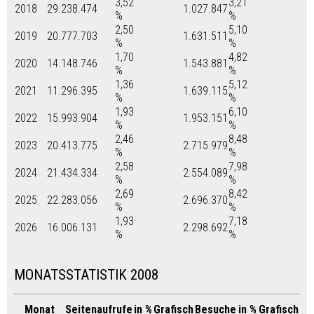
3,52
3,21
2018
29.238.474
1.027.847
%
%
2,50
5,10
2019
20.777.703
1.631.511
%
%
1,70
4,82
2020
14.148.746
1.543.881
%
%
1,36
5,12
2021
11.296.395
1.639.115
%
%
1,93
6,10
2022
15.993.904
1.953.151
%
%
2,46
8,48
2023
20.413.775
2.715.979
%
%
2,58
7,98
2024
21.434.334
2.554.089
%
%
2,69
8,42
2025
22.283.056
2.696.370
%
%
1,93
7,18
2026
16.006.131
2.298.692
%
%
MONATSSTATISTIK 2008
Monat
Seitenaufrufe
in %
Grafisch
Besuche
in %
Grafisch