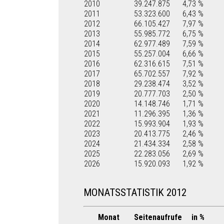
2010
39.247.875
4,73 %
2011
53.323.600
6,43 %
2012
66.105.427
7,97 %
2013
55.985.772
6,75 %
2014
62.977.489
7,59 %
2015
55.257.004
6,66 %
2016
62.316.615
7,51 %
2017
65.702.557
7,92 %
2018
29.238.474
3,52 %
2019
20.777.703
2,50 %
2020
14.148.746
1,71 %
2021
11.296.395
1,36 %
2022
15.993.904
1,93 %
2023
20.413.775
2,46 %
2024
21.434.334
2,58 %
2025
22.283.056
2,69 %
2026
15.920.093
1,92 %
MONATSSTATISTIK 2012
Monat
Seitenaufrufe
in %