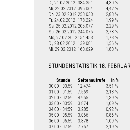
Di, 21.02.2012
384.351
4,30 %
Mi, 22.02.2012
395.064
4,42 %
Do, 23.02.2012
253.033
2,83 %
Fr, 24.02.2012
178.224
1,99 %
Sa, 25.02.2012
205.077
2,29 %
So, 26.02.2012
244.075
2,73 %
Mo, 27.02.2012
154.453
1,73 %
Di, 28.02.2012
139.081
1,56 %
Mi, 29.02.2012
160.629
1,80 %
STUNDENSTATISTIK 18. FEBRUAR
Stunde
Seitenaufrufe
in %
00:00 - 00:59
12.474
3,51 %
01:00 - 01:59
7.569
2,13 %
02:00 - 02:59
4.955
1,39 %
03:00 - 03:59
3.874
1,09 %
04:00 - 04:59
3.285
0,92 %
05:00 - 05:59
3.066
0,86 %
06:00 - 06:59
3.878
1,09 %
07:00 - 07:59
7.767
2,19 %