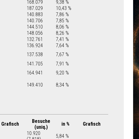
168.079
9,38 %
187.029
10,43 %
140.883
7,86 %
140.706
7,85 %
144.510
8,06 %
148.056
8,26 %
132.761
7,41 %
136.924
7,64 %
137.538
7,67 %
141.705
7,91 %
164.941
9,20 %
149.410
8,34 %
Besuche
Grafisch
in %
Grafisch
(uniq.)
10.920
5,84 %