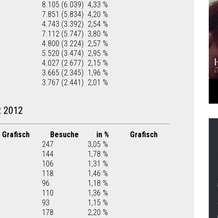
8.105 (6.039)
4,33 %
7.851 (5.834)
4,20 %
4.743 (3.392)
2,54 %
7.112 (5.747)
3,80 %
4.800 (3.224)
2,57 %
5.520 (3.474)
2,95 %
4.027 (2.677)
2,15 %
3.665 (2.345)
1,96 %
3.767 (2.441)
2,01 %
 2012
Grafisch
Besuche
in %
Grafisch
247
3,05 %
144
1,78 %
106
1,31 %
118
1,46 %
96
1,18 %
110
1,36 %
93
1,15 %
178
2,20 %