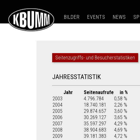
BILDER
EVENTS
NEWS
SP
Seitenzugriffs- und Besucherstatistiken
JAHRESSTATISTIK
Jahr
Seitenaufrufe
in %
2003
4.796.784
0,58 %
2004
18.740.181
2,26 %
2005
29.874.657
3,60 %
2006
30.269.127
3,65 %
2007
35.597.297
4,29 %
2008
38.904.683
4,69 %
2009
39.181.383
4,72 %