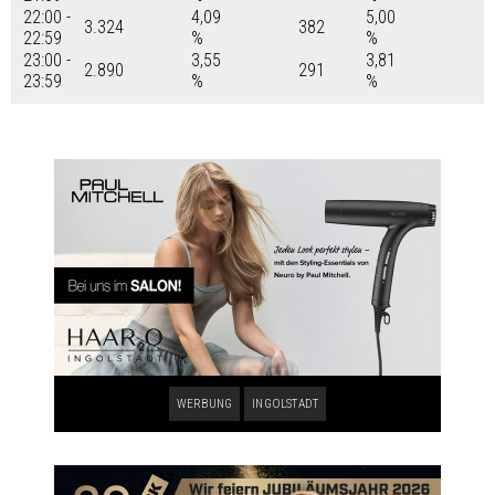
22:00 -
4,09
5,00
3.324
382
22:59
%
%
23:00 -
3,55
3,81
2.890
291
23:59
%
%
WERBUNG
INGOLSTADT