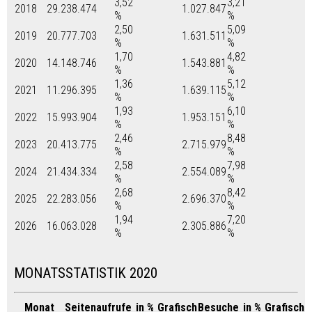
3,52
3,21
2018
29.238.474
1.027.847
%
%
2,50
5,09
2019
20.777.703
1.631.511
%
%
1,70
4,82
2020
14.148.746
1.543.881
%
%
1,36
5,12
2021
11.296.395
1.639.115
%
%
1,93
6,10
2022
15.993.904
1.953.151
%
%
2,46
8,48
2023
20.413.775
2.715.979
%
%
2,58
7,98
2024
21.434.334
2.554.089
%
%
2,68
8,42
2025
22.283.056
2.696.370
%
%
1,94
7,20
2026
16.063.028
2.305.886
%
%
MONATSSTATISTIK 2020
Monat
Seitenaufrufe
in %
Grafisch
Besuche
in %
Grafisch