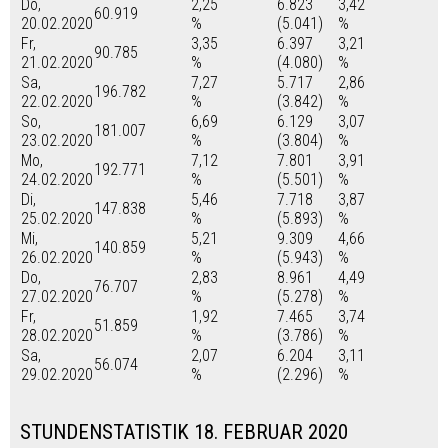
Do,
2,25
6.823
3,42
60.919
20.02.2020
%
(5.041)
%
Fr,
3,35
6.397
3,21
90.785
21.02.2020
%
(4.080)
%
Sa,
7,27
5.717
2,86
196.782
22.02.2020
%
(3.842)
%
So,
6,69
6.129
3,07
181.007
23.02.2020
%
(3.804)
%
Mo,
7,12
7.801
3,91
192.771
24.02.2020
%
(5.501)
%
Di,
5,46
7.718
3,87
147.838
25.02.2020
%
(5.893)
%
Mi,
5,21
9.309
4,66
140.859
26.02.2020
%
(5.943)
%
Do,
2,83
8.961
4,49
76.707
27.02.2020
%
(5.278)
%
Fr,
1,92
7.465
3,74
51.859
28.02.2020
%
(3.786)
%
Sa,
2,07
6.204
3,11
56.074
29.02.2020
%
(2.296)
%
STUNDENSTATISTIK 18. FEBRUAR 2020