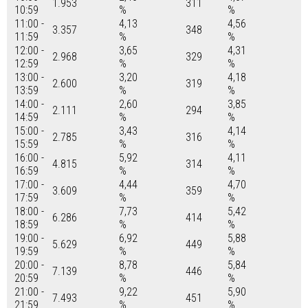
1.953
311
10:59
%
%
11:00 -
4,13
4,56
3.357
348
11:59
%
%
12:00 -
3,65
4,31
2.968
329
12:59
%
%
13:00 -
3,20
4,18
2.600
319
13:59
%
%
14:00 -
2,60
3,85
2.111
294
14:59
%
%
15:00 -
3,43
4,14
2.785
316
15:59
%
%
16:00 -
5,92
4,11
4.815
314
16:59
%
%
17:00 -
4,44
4,70
3.609
359
17:59
%
%
18:00 -
7,73
5,42
6.286
414
18:59
%
%
19:00 -
6,92
5,88
5.629
449
19:59
%
%
20:00 -
8,78
5,84
7.139
446
20:59
%
%
21:00 -
9,22
5,90
7.493
451
21:59
%
%