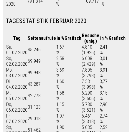
791.314
109.717
2020
%
%
TAGESSTATISTIK FEBRUAR 2020
Besuche
Tag
Seitenaufrufe
in %
Grafisch
in %
Grafisch
(uniq.)
Sa,
1,67
4.810
2,41
45.246
01.02.2020
%
(1.926)
%
So,
2,58
6.008
3,01
69.949
02.02.2020
%
(2.429)
%
Mo,
3,69
7.805
3,91
99.948
03.02.2020
%
(3.798)
%
Di,
1,60
7.531
3,77
43.287
04.02.2020
%
(3.998)
%
Mi,
1,58
6.290
3,15
42.778
05.02.2020
%
(3.606)
%
Do,
1,15
5.780
2,90
31.123
06.02.2020
%
(3.521)
%
Fr,
1,07
5.461
2,74
29.018
07.02.2020
%
(3.318)
%
Sa,
1,90
5.035
2,52
51.462