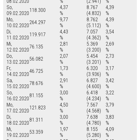
08.02.2020
%
(2.941)
%
So,
4,37
8.767
4,39
118.300
09.02.2020
%
(4.832)
%
Mo,
9,77
8.762
4,39
264.297
10.02.2020
%
(5.112)
%
Di,
4,43
7.057
3,54
119.917
11.02.2020
%
(4.362)
%
Mi,
2,81
5.369
2,69
76.135
12.02.2020
%
(3.200)
%
Do,
2,07
5.454
2,73
56.082
13.02.2020
%
(3.201)
%
Fr,
1,73
6.320
3,17
46.725
14.02.2020
%
(3.936)
%
Sa,
2,91
6.827
3,42
78.676
15.02.2020
%
(4.600)
%
So,
3,00
6.418
3,22
81.155
16.02.2020
%
(4.234)
%
Mo,
4,50
7.567
3,79
121.823
17.02.2020
%
(4.568)
%
Di,
3,00
7.638
3,83
81.311
18.02.2020
%
(4.780)
%
Mi,
1,97
8.155
4,09
53.359
19.02.2020
%
(5.280)
%