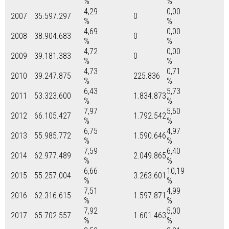
%
%
4,29
0,00
2007
35.597.297
0
%
%
4,69
0,00
2008
38.904.683
0
%
%
4,72
0,00
2009
39.181.383
0
%
%
4,73
0,71
2010
39.247.875
225.836
%
%
6,43
5,73
2011
53.323.600
1.834.873
%
%
7,97
5,60
2012
66.105.427
1.792.542
%
%
6,75
4,97
2013
55.985.772
1.590.646
%
%
7,59
6,40
2014
62.977.489
2.049.865
%
%
6,66
10,19
2015
55.257.004
3.263.601
%
%
7,51
4,99
2016
62.316.615
1.597.871
%
%
7,92
5,00
2017
65.702.557
1.601.463
%
%