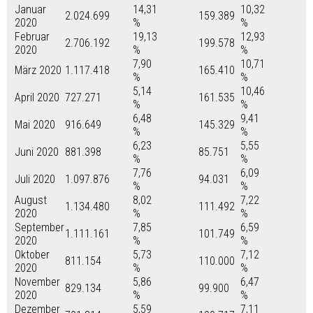
Januar
14,31
10,32
2.024.699
159.389
2020
%
%
Februar
19,13
12,93
2.706.192
199.578
2020
%
%
7,90
10,71
März 2020
1.117.418
165.410
%
%
5,14
10,46
April 2020
727.271
161.535
%
%
6,48
9,41
Mai 2020
916.649
145.329
%
%
6,23
5,55
Juni 2020
881.398
85.751
%
%
7,76
6,09
Juli 2020
1.097.876
94.031
%
%
August
8,02
7,22
1.134.480
111.492
2020
%
%
September
7,85
6,59
1.111.161
101.749
2020
%
%
Oktober
5,73
7,12
811.154
110.000
2020
%
%
November
5,86
6,47
829.134
99.900
2020
%
%
Dezember
5,59
7,11