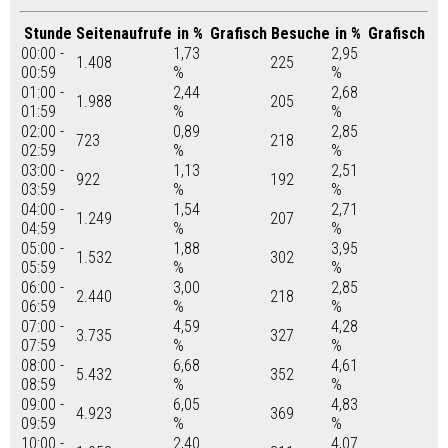
Stunde
Seitenaufrufe
in %
Grafisch
Besuche
in %
Grafisch
00:00 -
1,73
2,95
1.408
225
00:59
%
%
01:00 -
2,44
2,68
1.988
205
01:59
%
%
02:00 -
0,89
2,85
723
218
02:59
%
%
03:00 -
1,13
2,51
922
192
03:59
%
%
04:00 -
1,54
2,71
1.249
207
04:59
%
%
05:00 -
1,88
3,95
1.532
302
05:59
%
%
06:00 -
3,00
2,85
2.440
218
06:59
%
%
07:00 -
4,59
4,28
3.735
327
07:59
%
%
08:00 -
6,68
4,61
5.432
352
08:59
%
%
09:00 -
6,05
4,83
4.923
369
09:59
%
%
10:00 -
2,40
4,07