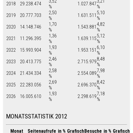
3,52
3,21
2018
29.238.474
1.027.847
%
%
2,50
5,10
2019
20.777.703
1.631.511
%
%
1,70
4,82
2020
14.148.746
1.543.881
%
%
1,36
5,12
2021
11.296.395
1.639.115
%
%
1,93
6,10
2022
15.993.904
1.953.151
%
%
2,46
8,48
2023
20.413.775
2.715.979
%
%
2,58
7,98
2024
21.434.334
2.554.089
%
%
2,69
8,42
2025
22.283.056
2.696.370
%
%
1,93
7,18
2026
16.005.610
2.298.619
%
%
MONATSSTATISTIK 2012
Monat
Seitenaufrufe
in %
Grafisch
Besuche
in %
Grafisch