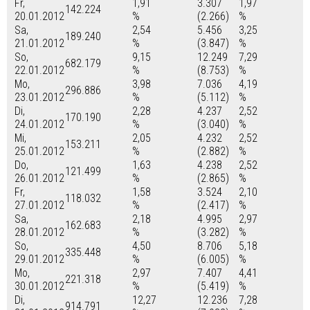
Fr,
1,91
3.307
1,97
142.224
20.01.2012
%
(2.266)
%
Sa,
2,54
5.456
3,25
189.240
21.01.2012
%
(3.847)
%
So,
9,15
12.249
7,29
682.179
22.01.2012
%
(8.753)
%
Mo,
3,98
7.036
4,19
296.886
23.01.2012
%
(5.112)
%
Di,
2,28
4.237
2,52
170.190
24.01.2012
%
(3.040)
%
Mi,
2,05
4.232
2,52
153.211
25.01.2012
%
(2.882)
%
Do,
1,63
4.238
2,52
121.499
26.01.2012
%
(2.865)
%
Fr,
1,58
3.524
2,10
118.032
27.01.2012
%
(2.417)
%
Sa,
2,18
4.995
2,97
162.683
28.01.2012
%
(3.282)
%
So,
4,50
8.706
5,18
335.448
29.01.2012
%
(6.005)
%
Mo,
2,97
7.407
4,41
221.318
30.01.2012
%
(5.419)
%
Di,
12,27
12.236
7,28
914.791