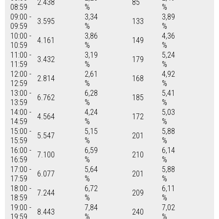
2.438
85
08:59
%
%
09:00 -
3,34
3,89
3.595
133
09:59
%
%
10:00 -
3,86
4,36
4.161
149
10:59
%
%
11:00 -
3,19
5,24
3.432
179
11:59
%
%
12:00 -
2,61
4,92
2.814
168
12:59
%
%
13:00 -
6,28
5,41
6.762
185
13:59
%
%
14:00 -
4,24
5,03
4.564
172
14:59
%
%
15:00 -
5,15
5,88
5.547
201
15:59
%
%
16:00 -
6,59
6,14
7.100
210
16:59
%
%
17:00 -
5,64
5,88
6.077
201
17:59
%
%
18:00 -
6,72
6,11
7.244
209
18:59
%
%
19:00 -
7,84
7,02
8.443
240
19:59
%
%