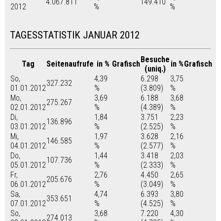
4.067.811
149.410
2012
%
%
TAGESSTATISTIK JANUAR 2012
Besuche
Tag
Seitenaufrufe
in %
Grafisch
in %
Grafisch
(uniq.)
So,
4,39
6.298
3,75
327.232
01.01.2012
%
(3.809)
%
Mo,
3,69
6.188
3,68
275.267
02.01.2012
%
(4.389)
%
Di,
1,84
3.751
2,23
136.896
03.01.2012
%
(2.525)
%
Mi,
1,97
3.628
2,16
146.585
04.01.2012
%
(2.577)
%
Do,
1,44
3.418
2,03
107.736
05.01.2012
%
(2.333)
%
Fr,
2,76
4.450
2,65
205.676
06.01.2012
%
(3.049)
%
Sa,
4,74
6.393
3,80
353.651
07.01.2012
%
(4.525)
%
So,
3,68
7.220
4,30
274.013