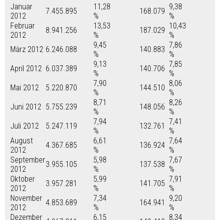
Januar
11,28
9,38
7.455.895
168.079
2012
%
%
Februar
13,53
10,43
8.941.256
187.029
2012
%
%
9,45
7,86
März 2012
6.246.088
140.883
%
%
9,13
7,85
April 2012
6.037.389
140.706
%
%
7,90
8,06
Mai 2012
5.220.870
144.510
%
%
8,71
8,26
Juni 2012
5.755.239
148.056
%
%
7,94
7,41
Juli 2012
5.247.119
132.761
%
%
August
6,61
7,64
4.367.685
136.924
2012
%
%
September
5,98
7,67
3.955.105
137.538
2012
%
%
Oktober
5,99
7,91
3.957.281
141.705
2012
%
%
November
7,34
9,20
4.853.689
164.941
2012
%
%
Dezember
6,15
8,34