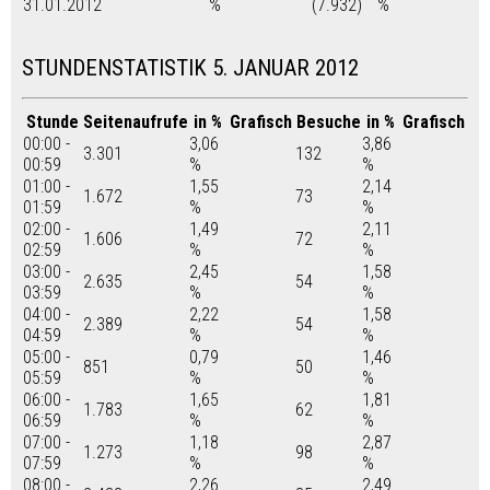
31.01.2012
%
(7.932)
%
STUNDENSTATISTIK 5. JANUAR 2012
Stunde
Seitenaufrufe
in %
Grafisch
Besuche
in %
Grafisch
00:00 -
3,06
3,86
3.301
132
00:59
%
%
01:00 -
1,55
2,14
1.672
73
01:59
%
%
02:00 -
1,49
2,11
1.606
72
02:59
%
%
03:00 -
2,45
1,58
2.635
54
03:59
%
%
04:00 -
2,22
1,58
2.389
54
04:59
%
%
05:00 -
0,79
1,46
851
50
05:59
%
%
06:00 -
1,65
1,81
1.783
62
06:59
%
%
07:00 -
1,18
2,87
1.273
98
07:59
%
%
08:00 -
2,26
2,49