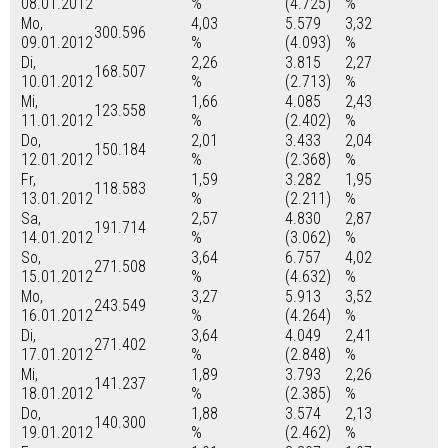
08.01.2012
%
(4.725)
%
Mo,
4,03
5.579
3,32
300.596
09.01.2012
%
(4.093)
%
Di,
2,26
3.815
2,27
168.507
10.01.2012
%
(2.713)
%
Mi,
1,66
4.085
2,43
123.558
11.01.2012
%
(2.402)
%
Do,
2,01
3.433
2,04
150.184
12.01.2012
%
(2.368)
%
Fr,
1,59
3.282
1,95
118.583
13.01.2012
%
(2.211)
%
Sa,
2,57
4.830
2,87
191.714
14.01.2012
%
(3.062)
%
So,
3,64
6.757
4,02
271.508
15.01.2012
%
(4.632)
%
Mo,
3,27
5.913
3,52
243.549
16.01.2012
%
(4.264)
%
Di,
3,64
4.049
2,41
271.402
17.01.2012
%
(2.848)
%
Mi,
1,89
3.793
2,26
141.237
18.01.2012
%
(2.385)
%
Do,
1,88
3.574
2,13
140.300
19.01.2012
%
(2.462)
%