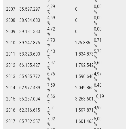
%
%
4,29
0,00
2007
35.597.297
0
%
%
4,69
0,00
2008
38.904.683
0
%
%
4,72
0,00
2009
39.181.383
0
%
%
4,73
0,71
2010
39.247.875
225.836
%
%
6,43
5,73
2011
53.323.600
1.834.873
%
%
7,97
5,60
2012
66.105.427
1.792.542
%
%
6,75
4,97
2013
55.985.772
1.590.646
%
%
7,59
6,40
2014
62.977.489
2.049.865
%
%
6,66
10,19
2015
55.257.004
3.263.601
%
%
7,51
4,99
2016
62.316.615
1.597.871
%
%
7,92
5,00
2017
65.702.557
1.601.463
%
%