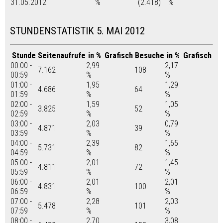
31.05.2012
%
(2.418)
%
STUNDENSTATISTIK 5. MAI 2012
Stunde
Seitenaufrufe
in %
Grafisch
Besuche
in %
Grafisch
00:00 -
2,99
2,17
7.162
108
00:59
%
%
01:00 -
1,95
1,29
4.686
64
01:59
%
%
02:00 -
1,59
1,05
3.825
52
02:59
%
%
03:00 -
2,03
0,79
4.871
39
03:59
%
%
04:00 -
2,39
1,65
5.731
82
04:59
%
%
05:00 -
2,01
1,45
4.811
72
05:59
%
%
06:00 -
2,01
2,01
4.831
100
06:59
%
%
07:00 -
2,28
2,03
5.478
101
07:59
%
%
08:00 -
2,70
3,08