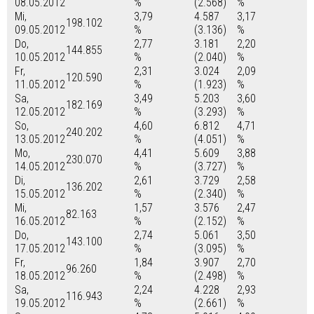
08.05.2012
%
(2.568)
%
Mi,
3,79
4.587
3,17
198.102
09.05.2012
%
(3.136)
%
Do,
2,77
3.181
2,20
144.855
10.05.2012
%
(2.040)
%
Fr,
2,31
3.024
2,09
120.590
11.05.2012
%
(1.923)
%
Sa,
3,49
5.203
3,60
182.169
12.05.2012
%
(3.293)
%
So,
4,60
6.812
4,71
240.202
13.05.2012
%
(4.051)
%
Mo,
4,41
5.609
3,88
230.070
14.05.2012
%
(3.727)
%
Di,
2,61
3.729
2,58
136.202
15.05.2012
%
(2.340)
%
Mi,
1,57
3.576
2,47
82.163
16.05.2012
%
(2.152)
%
Do,
2,74
5.061
3,50
143.100
17.05.2012
%
(3.095)
%
Fr,
1,84
3.907
2,70
96.260
18.05.2012
%
(2.498)
%
Sa,
2,24
4.228
2,93
116.943
19.05.2012
%
(2.661)
%