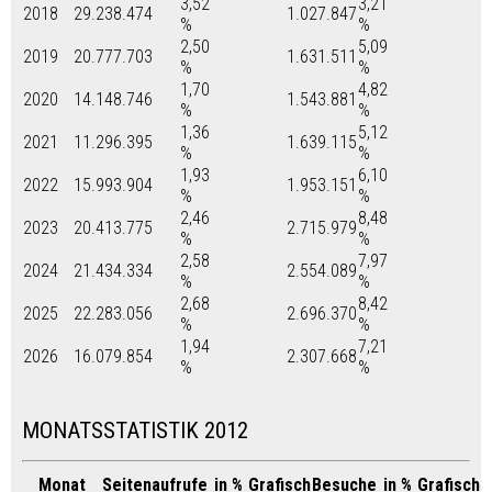
3,52
3,21
2018
29.238.474
1.027.847
%
%
2,50
5,09
2019
20.777.703
1.631.511
%
%
1,70
4,82
2020
14.148.746
1.543.881
%
%
1,36
5,12
2021
11.296.395
1.639.115
%
%
1,93
6,10
2022
15.993.904
1.953.151
%
%
2,46
8,48
2023
20.413.775
2.715.979
%
%
2,58
7,97
2024
21.434.334
2.554.089
%
%
2,68
8,42
2025
22.283.056
2.696.370
%
%
1,94
7,21
2026
16.079.854
2.307.668
%
%
MONATSSTATISTIK 2012
Monat
Seitenaufrufe
in %
Grafisch
Besuche
in %
Grafisch