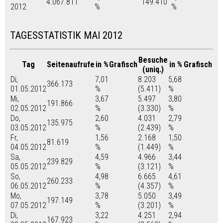
4.067.811
149.410
2012
%
%
TAGESSTATISTIK MAI 2012
Besuche
Tag
Seitenaufrufe
in %
Grafisch
in %
Grafisch
(uniq.)
Di,
7,01
8.203
5,68
366.173
01.05.2012
%
(5.411)
%
Mi,
3,67
5.497
3,80
191.866
02.05.2012
%
(3.330)
%
Do,
2,60
4.031
2,79
135.975
03.05.2012
%
(2.439)
%
Fr,
1,56
2.168
1,50
81.619
04.05.2012
%
(1.449)
%
Sa,
4,59
4.966
3,44
239.829
05.05.2012
%
(3.121)
%
So,
4,98
6.665
4,61
260.233
06.05.2012
%
(4.357)
%
Mo,
3,78
5.050
3,49
197.149
07.05.2012
%
(3.201)
%
Di,
3,22
4.251
2,94
167.923