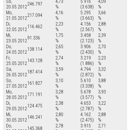
So,
4,73
5.916
4,09
246.797
20.05.2012
%
(3.638)
%
Mo,
4,16
5.295
3,66
217.094
21.05.2012
%
(3.663)
%
Di,
2,23
4.156
2,88
116.462
22.05.2012
%
(2.567)
%
Mi,
1,75
3.458
2,39
91.336
23.05.2012
%
(2.123)
%
Do,
2,65
3.906
2,70
138.114
24.05.2012
%
(2.430)
%
Fr,
2,74
3.219
2,23
143.128
25.05.2012
%
(1.886)
%
Sa,
3,59
4.794
3,32
187.414
26.05.2012
%
(2.872)
%
So,
3,10
5.610
3,88
161.827
27.05.2012
%
(3.338)
%
Mo,
3,28
5.678
3,93
171.191
28.05.2012
%
(3.577)
%
Di,
2,38
4.653
3,22
124.475
29.05.2012
%
(2.787)
%
Mi,
2,80
4.162
2,88
146.241
30.05.2012
%
(2.475)
%
Do,
2,78
3.915
2,71
145.368