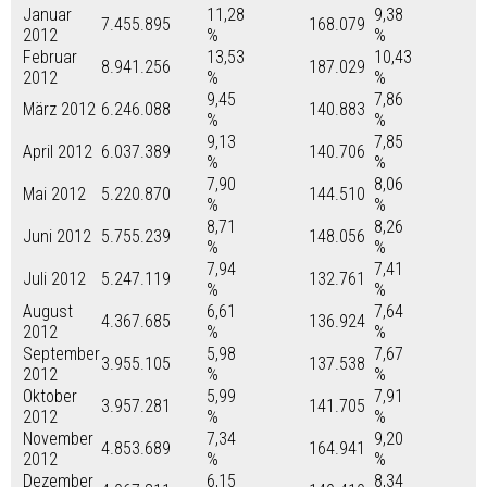
Januar
11,28
9,38
7.455.895
168.079
2012
%
%
Februar
13,53
10,43
8.941.256
187.029
2012
%
%
9,45
7,86
März 2012
6.246.088
140.883
%
%
9,13
7,85
April 2012
6.037.389
140.706
%
%
7,90
8,06
Mai 2012
5.220.870
144.510
%
%
8,71
8,26
Juni 2012
5.755.239
148.056
%
%
7,94
7,41
Juli 2012
5.247.119
132.761
%
%
August
6,61
7,64
4.367.685
136.924
2012
%
%
September
5,98
7,67
3.955.105
137.538
2012
%
%
Oktober
5,99
7,91
3.957.281
141.705
2012
%
%
November
7,34
9,20
4.853.689
164.941
2012
%
%
Dezember
6,15
8,34