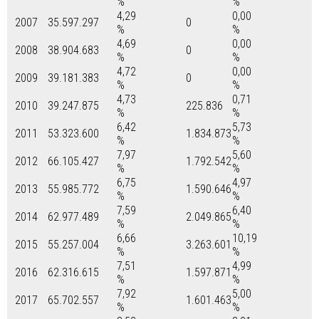
%
%
4,29
0,00
2007
35.597.297
0
%
%
4,69
0,00
2008
38.904.683
0
%
%
4,72
0,00
2009
39.181.383
0
%
%
4,73
0,71
2010
39.247.875
225.836
%
%
6,42
5,73
2011
53.323.600
1.834.873
%
%
7,97
5,60
2012
66.105.427
1.792.542
%
%
6,75
4,97
2013
55.985.772
1.590.646
%
%
7,59
6,40
2014
62.977.489
2.049.865
%
%
6,66
10,19
2015
55.257.004
3.263.601
%
%
7,51
4,99
2016
62.316.615
1.597.871
%
%
7,92
5,00
2017
65.702.557
1.601.463
%
%