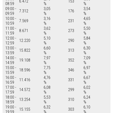
6.472
153
08:59
%
%
09:00 -
3,05
3,54
7.312
176
09:59
%
%
10:00 -
3,16
4,65
7.569
231
10:59
%
%
11:00 -
3,62
5,50
8.671
273
11:59
%
%
12:00 -
5,10
5,84
12.220
290
12:59
%
%
13:00 -
6,60
6,30
15.822
313
13:59
%
%
14:00 -
7,97
7,09
19.108
352
14:59
%
%
15:00 -
7,75
6,97
18.596
346
15:59
%
%
16:00 -
4,76
6,67
11.416
331
16:59
%
%
17:00 -
6,08
6,02
14.572
299
17:59
%
%
18:00 -
5,53
6,24
13.254
310
18:59
%
%
19:00 -
6,32
6,10
15.155
303
19:59
%
%