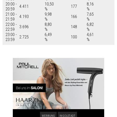
20:00 -
10,50
8,16
4.411
177
20:59
%
%
21:00 -
9,98
7,65
4.193
166
21:59
%
%
22:00 -
8,80
6,82
3.696
148
22:59
%
%
23:00 -
6,49
4,61
2.725
100
23:59
%
%
WERBUNG
INGOLSTADT