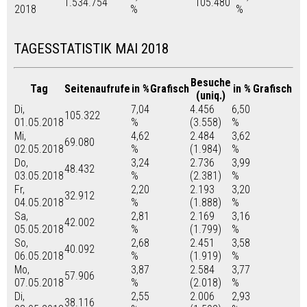
1.534.754
105.480
2018
%
%
TAGESSTATISTIK MAI 2018
Besuche
Tag
Seitenaufrufe
in %
Grafisch
in %
Grafisch
(uniq.)
Di,
7,04
4.456
6,50
105.322
01.05.2018
%
(3.558)
%
Mi,
4,62
2.484
3,62
69.080
02.05.2018
%
(1.984)
%
Do,
3,24
2.736
3,99
48.432
03.05.2018
%
(2.381)
%
Fr,
2,20
2.193
3,20
32.912
04.05.2018
%
(1.888)
%
Sa,
2,81
2.169
3,16
42.002
05.05.2018
%
(1.799)
%
So,
2,68
2.451
3,58
40.092
06.05.2018
%
(1.919)
%
Mo,
3,87
2.584
3,77
57.906
07.05.2018
%
(2.018)
%
Di,
2,55
2.006
2,93
38.116