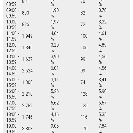
881
70
08:59
%
%
09:00 -
1,90
3,78
800
82
09:59
%
%
10:00 -
1,97
3,32
826
72
10:59
%
%
11:00 -
4,64
4,61
1.949
100
11:59
%
%
12:00 -
3,20
4,89
1.346
106
12:59
%
%
13:00 -
3,90
4,56
1.637
99
13:59
%
%
14:00 -
6,01
4,56
2.524
99
14:59
%
%
15:00 -
3,11
3,41
1.308
74
15:59
%
%
16:00 -
5,26
5,90
2.210
128
16:59
%
%
17:00 -
6,62
5,67
2.782
123
17:59
%
%
18:00 -
4,16
5,35
1.746
116
18:59
%
%
19:00 -
9,05
7,84
3.803
170
19:59
%
%