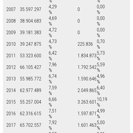
%
%
4,29
0,00
2007
35.597.297
0
%
%
4,69
0,00
2008
38.904.683
0
%
%
4,72
0,00
2009
39.181.383
0
%
%
4,73
0,70
2010
39.247.875
225.836
%
%
6,42
5,73
2011
53.323.600
1.834.873
%
%
7,96
5,59
2012
66.105.427
1.792.542
%
%
6,74
4,96
2013
55.985.772
1.590.646
%
%
7,59
6,40
2014
62.977.489
2.049.865
%
%
6,66
10,19
2015
55.257.004
3.263.601
%
%
7,51
4,99
2016
62.316.615
1.597.871
%
%
7,92
5,00
2017
65.702.557
1.601.463
%
%