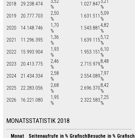
3,52
3,21
2018
29.238.474
1.027.847
%
%
2,50
5,09
2019
20.777.703
1.631.511
%
%
1,70
4,82
2020
14.148.746
1.543.881
%
%
1,36
5,12
2021
11.296.395
1.639.115
%
%
1,93
6,10
2022
15.993.904
1.953.151
%
%
2,46
8,48
2023
20.413.775
2.715.979
%
%
2,58
7,97
2024
21.434.334
2.554.089
%
%
2,68
8,42
2025
22.283.056
2.696.370
%
%
1,95
7,25
2026
16.221.080
2.322.583
%
%
MONATSSTATISTIK 2018
Monat
Seitenaufrufe
in %
Grafisch
Besuche
in %
Grafisch