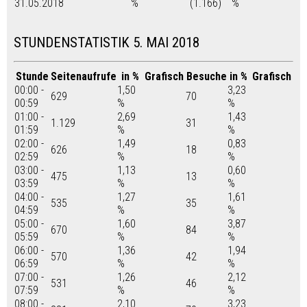
31.05.2018
%
(1.166)
%
STUNDENSTATISTIK 5. MAI 2018
Stunde
Seitenaufrufe
in %
Grafisch
Besuche
in %
Grafisch
00:00 -
1,50
3,23
629
70
00:59
%
%
01:00 -
2,69
1,43
1.129
31
01:59
%
%
02:00 -
1,49
0,83
626
18
02:59
%
%
03:00 -
1,13
0,60
475
13
03:59
%
%
04:00 -
1,27
1,61
535
35
04:59
%
%
05:00 -
1,60
3,87
670
84
05:59
%
%
06:00 -
1,36
1,94
570
42
06:59
%
%
07:00 -
1,26
2,12
531
46
07:59
%
%
08:00 -
2,10
3,23