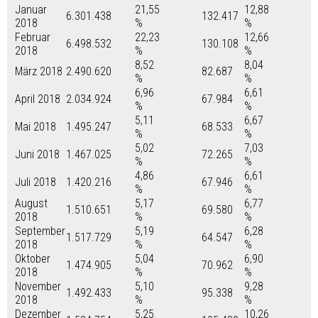
Januar
21,55
12,88
6.301.438
132.417
2018
%
%
Februar
22,23
12,66
6.498.532
130.108
2018
%
%
8,52
8,04
März 2018
2.490.620
82.687
%
%
6,96
6,61
April 2018
2.034.924
67.984
%
%
5,11
6,67
Mai 2018
1.495.247
68.533
%
%
5,02
7,03
Juni 2018
1.467.025
72.265
%
%
4,86
6,61
Juli 2018
1.420.216
67.946
%
%
August
5,17
6,77
1.510.651
69.580
2018
%
%
September
5,19
6,28
1.517.729
64.547
2018
%
%
Oktober
5,04
6,90
1.474.905
70.962
2018
%
%
November
5,10
9,28
1.492.433
95.338
2018
%
%
Dezember
5,25
10,26