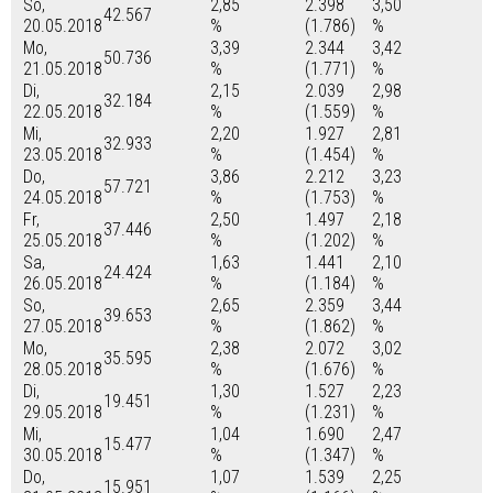
So,
2,85
2.398
3,50
42.567
20.05.2018
%
(1.786)
%
Mo,
3,39
2.344
3,42
50.736
21.05.2018
%
(1.771)
%
Di,
2,15
2.039
2,98
32.184
22.05.2018
%
(1.559)
%
Mi,
2,20
1.927
2,81
32.933
23.05.2018
%
(1.454)
%
Do,
3,86
2.212
3,23
57.721
24.05.2018
%
(1.753)
%
Fr,
2,50
1.497
2,18
37.446
25.05.2018
%
(1.202)
%
Sa,
1,63
1.441
2,10
24.424
26.05.2018
%
(1.184)
%
So,
2,65
2.359
3,44
39.653
27.05.2018
%
(1.862)
%
Mo,
2,38
2.072
3,02
35.595
28.05.2018
%
(1.676)
%
Di,
1,30
1.527
2,23
19.451
29.05.2018
%
(1.231)
%
Mi,
1,04
1.690
2,47
15.477
30.05.2018
%
(1.347)
%
Do,
1,07
1.539
2,25
15.951