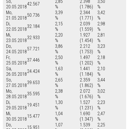
So,
2,85
2.398
3,50
42.567
20.05.2018
%
(1.786)
%
Mo,
3,39
2.344
3,42
50.736
21.05.2018
%
(1.771)
%
Di,
2,15
2.039
2,98
32.184
22.05.2018
%
(1.559)
%
Mi,
2,20
1.927
2,81
32.933
23.05.2018
%
(1.454)
%
Do,
3,86
2.212
3,23
57.721
24.05.2018
%
(1.753)
%
Fr,
2,50
1.497
2,18
37.446
25.05.2018
%
(1.202)
%
Sa,
1,63
1.441
2,10
24.424
26.05.2018
%
(1.184)
%
So,
2,65
2.359
3,44
39.653
27.05.2018
%
(1.862)
%
Mo,
2,38
2.072
3,02
35.595
28.05.2018
%
(1.676)
%
Di,
1,30
1.527
2,23
19.451
29.05.2018
%
(1.231)
%
Mi,
1,04
1.690
2,47
15.477
30.05.2018
%
(1.347)
%
Do,
1,07
1.539
2,25
15.951