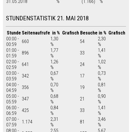
31.05.2018
%
(1.166)
%
STUNDENSTATISTIK 21. MAI 2018
Stunde
Seitenaufrufe
in %
Grafisch
Besuche
in %
Grafisch
00:00 -
1,30
2,30
660
54
00:59
%
%
01:00 -
1,77
1,41
896
33
01:59
%
%
02:00 -
1,26
1,02
641
24
02:59
%
%
03:00 -
0,67
0,73
342
17
03:59
%
%
04:00 -
0,70
0,81
356
19
04:59
%
%
05:00 -
0,68
0,90
347
21
05:59
%
%
06:00 -
0,84
1,41
425
33
06:59
%
%
07:00 -
2,31
3,46
1.174
81
07:59
%
%
08:00 -
2,55
5,67