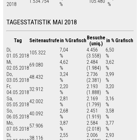
1.534.754
105.480
2018
%
%
TAGESSTATISTIK MAI 2018
Besuche
Tag
Seitenaufrufe
in %
Grafisch
in %
Grafisch
(uniq.)
Di,
7,04
4.456
6,50
105.322
01.05.2018
%
(3.558)
%
Mi,
4,62
2.484
3,62
69.080
02.05.2018
%
(1.984)
%
Do,
3,24
2.736
3,99
48.432
03.05.2018
%
(2.381)
%
Fr,
2,20
2.193
3,20
32.912
04.05.2018
%
(1.888)
%
Sa,
2,81
2.169
3,16
42.002
05.05.2018
%
(1.799)
%
So,
2,68
2.451
3,58
40.092
06.05.2018
%
(1.919)
%
Mo,
3,87
2.584
3,77
57.906
07.05.2018
%
(2.018)
%
Di,
2,55
2.006
2,93
38.116