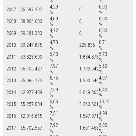
%
%
4,29
0,00
2007
35.597.297
0
%
%
4,69
0,00
2008
38.904.683
0
%
%
4,72
0,00
2009
39.181.383
0
%
%
4,73
0,71
2010
39.247.875
225.836
%
%
6,43
5,73
2011
53.323.600
1.834.873
%
%
7,97
5,60
2012
66.105.427
1.792.542
%
%
6,75
4,97
2013
55.985.772
1.590.646
%
%
7,59
6,40
2014
62.977.489
2.049.865
%
%
6,66
10,19
2015
55.257.004
3.263.601
%
%
7,51
4,99
2016
62.316.615
1.597.871
%
%
7,92
5,00
2017
65.702.557
1.601.463
%
%