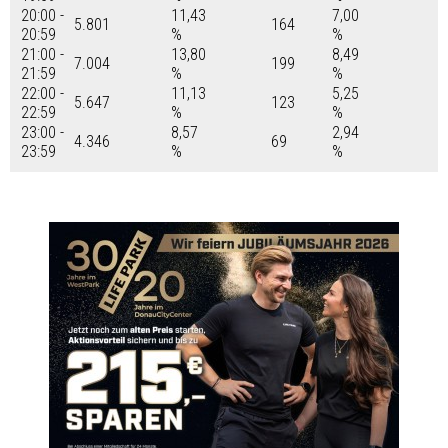
20:00 -
11,43
7,00
5.801
164
20:59
%
%
21:00 -
13,80
8,49
7.004
199
21:59
%
%
22:00 -
11,13
5,25
5.647
123
22:59
%
%
23:00 -
8,57
2,94
4.346
69
23:59
%
%