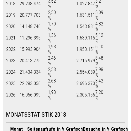
3,52
3,21
2018
29.238.474
1.027.847
%
%
2,50
5,09
2019
20.777.703
1.631.511
%
%
1,70
4,82
2020
14.148.746
1.543.881
%
%
1,36
5,12
2021
11.296.395
1.639.115
%
%
1,93
6,10
2022
15.993.904
1.953.151
%
%
2,46
8,48
2023
20.413.775
2.715.979
%
%
2,58
7,98
2024
21.434.334
2.554.089
%
%
2,68
8,42
2025
22.283.056
2.696.370
%
%
1,93
7,20
2026
16.056.099
2.305.156
%
%
MONATSSTATISTIK 2018
Monat
Seitenaufrufe
in %
Grafisch
Besuche
in %
Grafisch