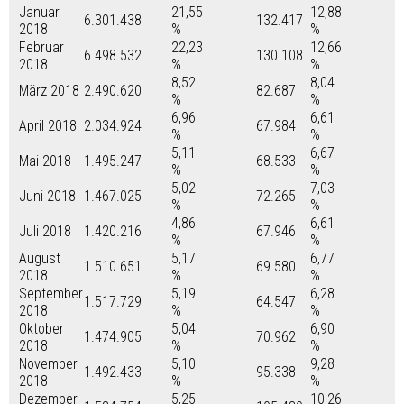
Januar
21,55
12,88
6.301.438
132.417
2018
%
%
Februar
22,23
12,66
6.498.532
130.108
2018
%
%
8,52
8,04
März 2018
2.490.620
82.687
%
%
6,96
6,61
April 2018
2.034.924
67.984
%
%
5,11
6,67
Mai 2018
1.495.247
68.533
%
%
5,02
7,03
Juni 2018
1.467.025
72.265
%
%
4,86
6,61
Juli 2018
1.420.216
67.946
%
%
August
5,17
6,77
1.510.651
69.580
2018
%
%
September
5,19
6,28
1.517.729
64.547
2018
%
%
Oktober
5,04
6,90
1.474.905
70.962
2018
%
%
November
5,10
9,28
1.492.433
95.338
2018
%
%
Dezember
5,25
10,26