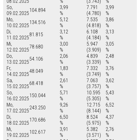
08.02.2025
%
(3.743)
%
So,
3,99
7.791
3,99
104.894
09.02.2025
%
(4.780)
%
Mo,
5,12
7.535
3,86
134.516
10.02.2025
%
(4.818)
%
Di,
3,12
6.108
3,13
81.815
11.02.2025
%
(4.184)
%
Mi,
3,00
5.947
3,05
78.680
12.02.2025
%
(3.909)
%
Do,
2,06
4.839
2,48
54.106
13.02.2025
%
(3.339)
%
Fr,
1,83
7.332
3,76
48.049
14.02.2025
%
(3.749)
%
Sa,
2,61
7.063
3,62
68.418
15.02.2025
%
(3.757)
%
So,
5,71
10.595
5,43
150.044
16.02.2025
%
(5.305)
%
Mo,
9,26
12.715
6,52
243.250
17.02.2025
%
(8.144)
%
Di,
6,50
8.524
4,37
170.686
18.02.2025
%
(5.975)
%
Mi,
3,91
5.382
2,76
102.617
19.02.2025
%
(3.571)
%