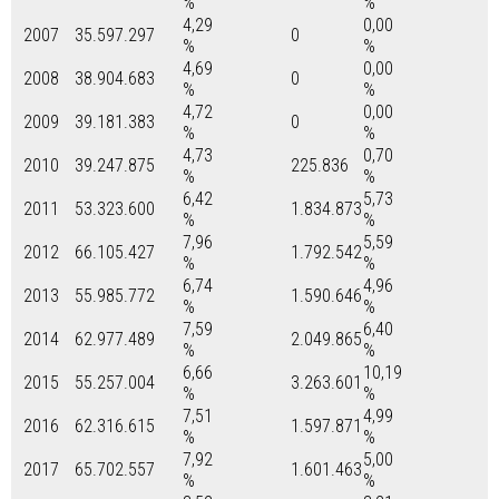
%
%
4,29
0,00
2007
35.597.297
0
%
%
4,69
0,00
2008
38.904.683
0
%
%
4,72
0,00
2009
39.181.383
0
%
%
4,73
0,70
2010
39.247.875
225.836
%
%
6,42
5,73
2011
53.323.600
1.834.873
%
%
7,96
5,59
2012
66.105.427
1.792.542
%
%
6,74
4,96
2013
55.985.772
1.590.646
%
%
7,59
6,40
2014
62.977.489
2.049.865
%
%
6,66
10,19
2015
55.257.004
3.263.601
%
%
7,51
4,99
2016
62.316.615
1.597.871
%
%
7,92
5,00
2017
65.702.557
1.601.463
%
%