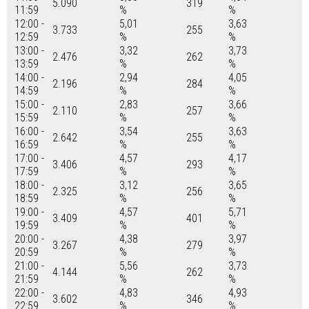
5.090
319
11:59
%
%
12:00 -
5,01
3,63
3.733
255
12:59
%
%
13:00 -
3,32
3,73
2.476
262
13:59
%
%
14:00 -
2,94
4,05
2.196
284
14:59
%
%
15:00 -
2,83
3,66
2.110
257
15:59
%
%
16:00 -
3,54
3,63
2.642
255
16:59
%
%
17:00 -
4,57
4,17
3.406
293
17:59
%
%
18:00 -
3,12
3,65
2.325
256
18:59
%
%
19:00 -
4,57
5,71
3.409
401
19:59
%
%
20:00 -
4,38
3,97
3.267
279
20:59
%
%
21:00 -
5,56
3,73
4.144
262
21:59
%
%
22:00 -
4,83
4,93
3.602
346
22:59
%
%