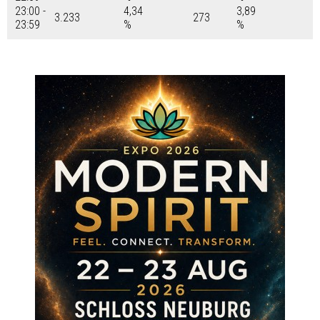
23:00 -
4,34
3,89
3.233
273
23:59
%
%