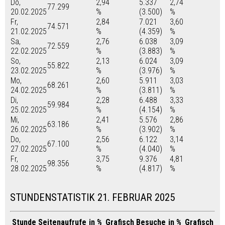
Do,
2,94
5.337
2,74
77.299
20.02.2025
%
(3.500)
%
Fr,
2,84
7.021
3,60
74.571
21.02.2025
%
(4.359)
%
Sa,
2,76
6.038
3,09
72.559
22.02.2025
%
(3.883)
%
So,
2,13
6.024
3,09
55.822
23.02.2025
%
(3.976)
%
Mo,
2,60
5.911
3,03
68.261
24.02.2025
%
(3.811)
%
Di,
2,28
6.488
3,33
59.984
25.02.2025
%
(4.154)
%
Mi,
2,41
5.576
2,86
63.186
26.02.2025
%
(3.902)
%
Do,
2,56
6.122
3,14
67.100
27.02.2025
%
(4.040)
%
Fr,
3,75
9.376
4,81
98.356
28.02.2025
%
(4.817)
%
STUNDENSTATISTIK 21. FEBRUAR 2025
Stunde
Seitenaufrufe
in %
Grafisch
Besuche
in %
Grafisch