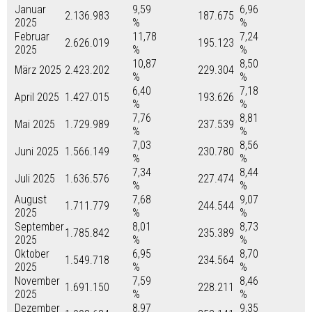
Januar
9,59
6,96
2.136.983
187.675
2025
%
%
Februar
11,78
7,24
2.626.019
195.123
2025
%
%
10,87
8,50
März 2025
2.423.202
229.304
%
%
6,40
7,18
April 2025
1.427.015
193.626
%
%
7,76
8,81
Mai 2025
1.729.989
237.539
%
%
7,03
8,56
Juni 2025
1.566.149
230.780
%
%
7,34
8,44
Juli 2025
1.636.576
227.474
%
%
August
7,68
9,07
1.711.779
244.544
2025
%
%
September
8,01
8,73
1.785.842
235.389
2025
%
%
Oktober
6,95
8,70
1.549.718
234.564
2025
%
%
November
7,59
8,46
1.691.150
228.211
2025
%
%
Dezember
8,97
9,35