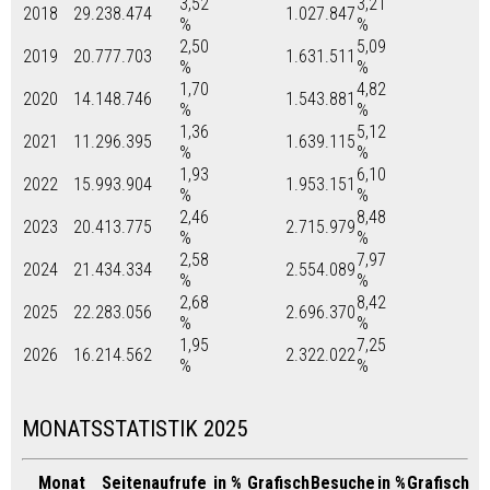
3,52
3,21
2018
29.238.474
1.027.847
%
%
2,50
5,09
2019
20.777.703
1.631.511
%
%
1,70
4,82
2020
14.148.746
1.543.881
%
%
1,36
5,12
2021
11.296.395
1.639.115
%
%
1,93
6,10
2022
15.993.904
1.953.151
%
%
2,46
8,48
2023
20.413.775
2.715.979
%
%
2,58
7,97
2024
21.434.334
2.554.089
%
%
2,68
8,42
2025
22.283.056
2.696.370
%
%
1,95
7,25
2026
16.214.562
2.322.022
%
%
MONATSSTATISTIK 2025
Monat
Seitenaufrufe
in %
Grafisch
Besuche
in %
Grafisch