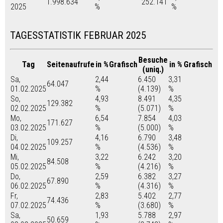
1.998.634
252.141
2025
%
%
TAGESSTATISTIK FEBRUAR 2025
Besuche
Tag
Seitenaufrufe
in %
Grafisch
in %
Grafisch
(uniq.)
Sa,
2,44
6.450
3,31
64.047
01.02.2025
%
(4.139)
%
So,
4,93
8.491
4,35
129.382
02.02.2025
%
(5.071)
%
Mo,
6,54
7.854
4,03
171.627
03.02.2025
%
(5.000)
%
Di,
4,16
6.790
3,48
109.257
04.02.2025
%
(4.536)
%
Mi,
3,22
6.242
3,20
84.508
05.02.2025
%
(4.216)
%
Do,
2,59
6.382
3,27
67.890
06.02.2025
%
(4.316)
%
Fr,
2,83
5.402
2,77
74.436
07.02.2025
%
(3.680)
%
Sa,
1,93
5.788
2,97
50.659