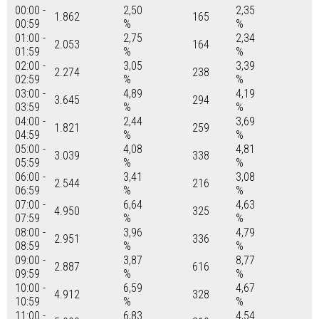
00:00 -
2,50
2,35
1.862
165
00:59
%
%
01:00 -
2,75
2,34
2.053
164
01:59
%
%
02:00 -
3,05
3,39
2.274
238
02:59
%
%
03:00 -
4,89
4,19
3.645
294
03:59
%
%
04:00 -
2,44
3,69
1.821
259
04:59
%
%
05:00 -
4,08
4,81
3.039
338
05:59
%
%
06:00 -
3,41
3,08
2.544
216
06:59
%
%
07:00 -
6,64
4,63
4.950
325
07:59
%
%
08:00 -
3,96
4,79
2.951
336
08:59
%
%
09:00 -
3,87
8,77
2.887
616
09:59
%
%
10:00 -
6,59
4,67
4.912
328
10:59
%
%
11:00 -
6,83
4,54