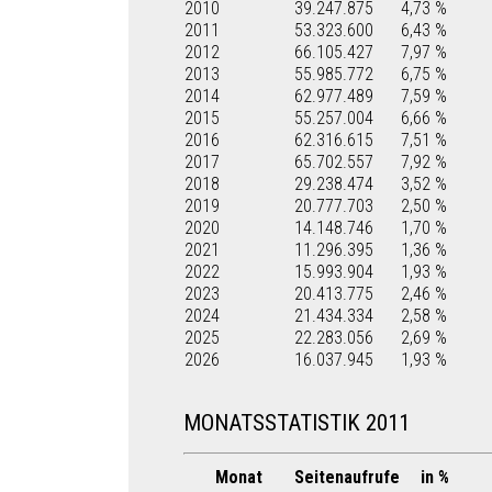
2010
39.247.875
4,73 %
2011
53.323.600
6,43 %
2012
66.105.427
7,97 %
2013
55.985.772
6,75 %
2014
62.977.489
7,59 %
2015
55.257.004
6,66 %
2016
62.316.615
7,51 %
2017
65.702.557
7,92 %
2018
29.238.474
3,52 %
2019
20.777.703
2,50 %
2020
14.148.746
1,70 %
2021
11.296.395
1,36 %
2022
15.993.904
1,93 %
2023
20.413.775
2,46 %
2024
21.434.334
2,58 %
2025
22.283.056
2,69 %
2026
16.037.945
1,93 %
MONATSSTATISTIK 2011
Monat
Seitenaufrufe
in %