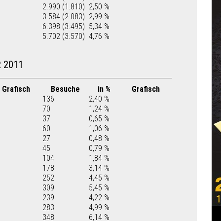
2.990 (1.810)
2,50 %
3.584 (2.083)
2,99 %
6.398 (3.495)
5,34 %
5.702 (3.570)
4,76 %
 2011
Grafisch
Besuche
in %
Grafisch
136
2,40 %
70
1,24 %
37
0,65 %
60
1,06 %
27
0,48 %
45
0,79 %
104
1,84 %
178
3,14 %
252
4,45 %
309
5,45 %
239
4,22 %
283
4,99 %
348
6,14 %