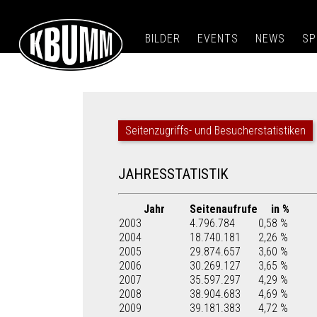
BILDER
EVENTS
NEWS
SP
Seitenzugriffs- und Besucherstatistiken
JAHRESSTATISTIK
Jahr
Seitenaufrufe
in %
2003
4.796.784
0,58 %
2004
18.740.181
2,26 %
2005
29.874.657
3,60 %
2006
30.269.127
3,65 %
2007
35.597.297
4,29 %
2008
38.904.683
4,69 %
2009
39.181.383
4,72 %