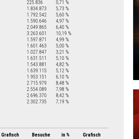
225.836
0,71 %
1.834.873
5,73 %
1.792.542
5,60 %
1.590.646
4,97 %
2.049.865
6,40 %
3.263.601
10,19 %
1.597.871
4,99 %
1.601.463
5,00 %
1.027.847
3,21 %
1.631.511
5,10 %
1.543.881
4,82 %
1.639.115
5,12 %
1.953.151
6,10 %
2.715.979
8,48 %
2.554.089
7,98 %
2.696.370
8,42 %
2.302.735
7,19 %
Grafisch
Besuche
in %
Grafisch