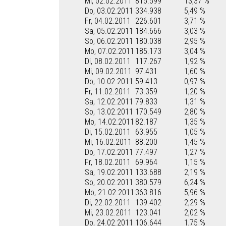
Mi, 02.02.2011
815.599
13,37 %
Do, 03.02.2011
334.938
5,49 %
Fr, 04.02.2011
226.601
3,71 %
Sa, 05.02.2011
184.666
3,03 %
So, 06.02.2011
180.038
2,95 %
Mo, 07.02.2011
185.173
3,04 %
Di, 08.02.2011
117.267
1,92 %
Mi, 09.02.2011
97.431
1,60 %
Do, 10.02.2011
59.413
0,97 %
Fr, 11.02.2011
73.359
1,20 %
Sa, 12.02.2011
79.833
1,31 %
So, 13.02.2011
170.549
2,80 %
Mo, 14.02.2011
82.187
1,35 %
Di, 15.02.2011
63.955
1,05 %
Mi, 16.02.2011
88.200
1,45 %
Do, 17.02.2011
77.497
1,27 %
Fr, 18.02.2011
69.964
1,15 %
Sa, 19.02.2011
133.688
2,19 %
So, 20.02.2011
380.579
6,24 %
Mo, 21.02.2011
363.816
5,96 %
Di, 22.02.2011
139.402
2,29 %
Mi, 23.02.2011
123.041
2,02 %
Do, 24.02.2011
106.644
1,75 %