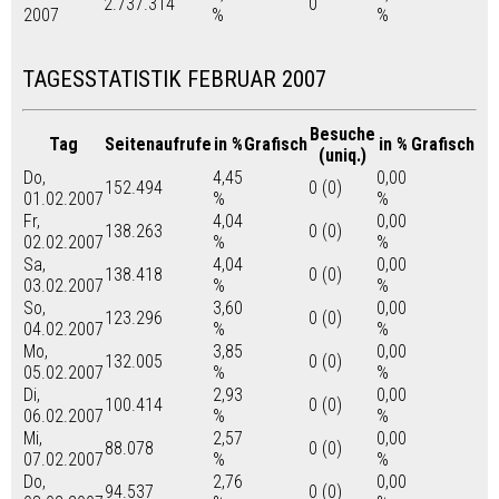
2.737.314
0
2007
%
%
TAGESSTATISTIK FEBRUAR 2007
Besuche
Tag
Seitenaufrufe
in %
Grafisch
in %
Grafisch
(uniq.)
Do,
4,45
0,00
152.494
0 (0)
01.02.2007
%
%
Fr,
4,04
0,00
138.263
0 (0)
02.02.2007
%
%
Sa,
4,04
0,00
138.418
0 (0)
03.02.2007
%
%
So,
3,60
0,00
123.296
0 (0)
04.02.2007
%
%
Mo,
3,85
0,00
132.005
0 (0)
05.02.2007
%
%
Di,
2,93
0,00
100.414
0 (0)
06.02.2007
%
%
Mi,
2,57
0,00
88.078
0 (0)
07.02.2007
%
%
Do,
2,76
0,00
94.537
0 (0)