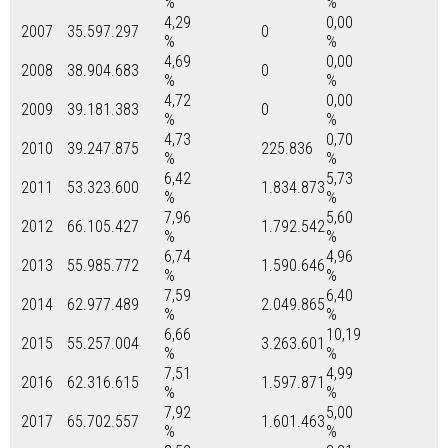
%
%
4,29
0,00
2007
35.597.297
0
%
%
4,69
0,00
2008
38.904.683
0
%
%
4,72
0,00
2009
39.181.383
0
%
%
4,73
0,70
2010
39.247.875
225.836
%
%
6,42
5,73
2011
53.323.600
1.834.873
%
%
7,96
5,60
2012
66.105.427
1.792.542
%
%
6,74
4,96
2013
55.985.772
1.590.646
%
%
7,59
6,40
2014
62.977.489
2.049.865
%
%
6,66
10,19
2015
55.257.004
3.263.601
%
%
7,51
4,99
2016
62.316.615
1.597.871
%
%
7,92
5,00
2017
65.702.557
1.601.463
%
%