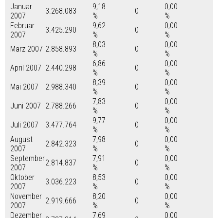
Januar
9,18
0,00
3.268.083
0
2007
%
%
Februar
9,62
0,00
3.425.290
0
2007
%
%
8,03
0,00
März 2007
2.858.893
0
%
%
6,86
0,00
April 2007
2.440.298
0
%
%
8,39
0,00
Mai 2007
2.988.340
0
%
%
7,83
0,00
Juni 2007
2.788.266
0
%
%
9,77
0,00
Juli 2007
3.477.764
0
%
%
August
7,98
0,00
2.842.323
0
2007
%
%
September
7,91
0,00
2.814.837
0
2007
%
%
Oktober
8,53
0,00
3.036.223
0
2007
%
%
November
8,20
0,00
2.919.666
0
2007
%
%
Dezember
7,69
0,00