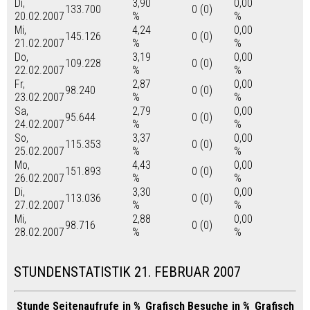
Di,
3,90
0,00
133.700
0 (0)
20.02.2007
%
%
Mi,
4,24
0,00
145.126
0 (0)
21.02.2007
%
%
Do,
3,19
0,00
109.228
0 (0)
22.02.2007
%
%
Fr,
2,87
0,00
98.240
0 (0)
23.02.2007
%
%
Sa,
2,79
0,00
95.644
0 (0)
24.02.2007
%
%
So,
3,37
0,00
115.353
0 (0)
25.02.2007
%
%
Mo,
4,43
0,00
151.893
0 (0)
26.02.2007
%
%
Di,
3,30
0,00
113.036
0 (0)
27.02.2007
%
%
Mi,
2,88
0,00
98.716
0 (0)
28.02.2007
%
%
STUNDENSTATISTIK 21. FEBRUAR 2007
Stunde
Seitenaufrufe
in %
Grafisch
Besuche
in %
Grafisch