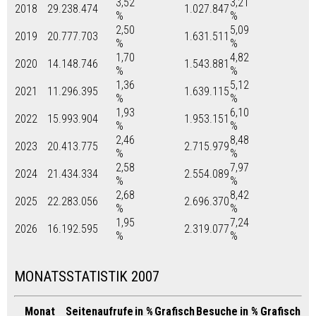
3,52
3,21
2018
29.238.474
1.027.847
%
%
2,50
5,09
2019
20.777.703
1.631.511
%
%
1,70
4,82
2020
14.148.746
1.543.881
%
%
1,36
5,12
2021
11.296.395
1.639.115
%
%
1,93
6,10
2022
15.993.904
1.953.151
%
%
2,46
8,48
2023
20.413.775
2.715.979
%
%
2,58
7,97
2024
21.434.334
2.554.089
%
%
2,68
8,42
2025
22.283.056
2.696.370
%
%
1,95
7,24
2026
16.192.595
2.319.077
%
%
MONATSSTATISTIK 2007
Monat
Seitenaufrufe
in %
Grafisch
Besuche
in %
Grafisch