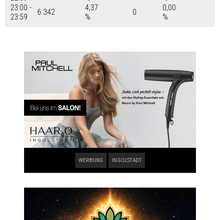
23:00 -
4,37
0,00
6.342
0
23:59
%
%
WERBUNG
INGOLSTADT