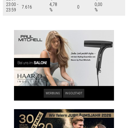
23:00 -
4,78
0,00
7.616
0
23:59
%
%
WERBUNG
INGOLSTADT