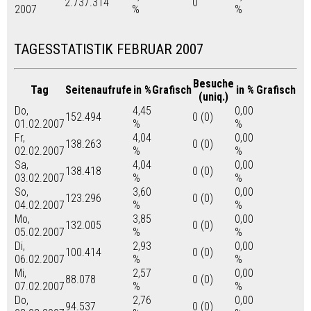
2.737.314
0
2007
%
%
TAGESSTATISTIK FEBRUAR 2007
Besuche
Tag
Seitenaufrufe
in %
Grafisch
in %
Grafisch
(uniq.)
Do,
4,45
0,00
152.494
0 (0)
01.02.2007
%
%
Fr,
4,04
0,00
138.263
0 (0)
02.02.2007
%
%
Sa,
4,04
0,00
138.418
0 (0)
03.02.2007
%
%
So,
3,60
0,00
123.296
0 (0)
04.02.2007
%
%
Mo,
3,85
0,00
132.005
0 (0)
05.02.2007
%
%
Di,
2,93
0,00
100.414
0 (0)
06.02.2007
%
%
Mi,
2,57
0,00
88.078
0 (0)
07.02.2007
%
%
Do,
2,76
0,00
94.537
0 (0)