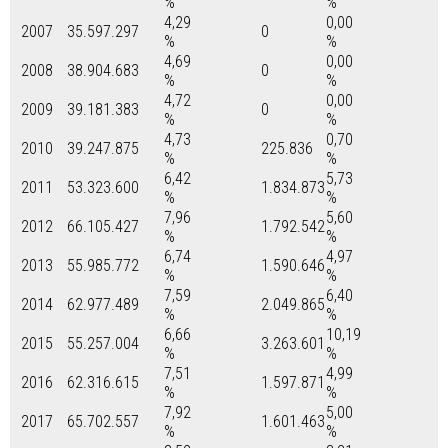
%
%
4,29
0,00
2007
35.597.297
0
%
%
4,69
0,00
2008
38.904.683
0
%
%
4,72
0,00
2009
39.181.383
0
%
%
4,73
0,70
2010
39.247.875
225.836
%
%
6,42
5,73
2011
53.323.600
1.834.873
%
%
7,96
5,60
2012
66.105.427
1.792.542
%
%
6,74
4,97
2013
55.985.772
1.590.646
%
%
7,59
6,40
2014
62.977.489
2.049.865
%
%
6,66
10,19
2015
55.257.004
3.263.601
%
%
7,51
4,99
2016
62.316.615
1.597.871
%
%
7,92
5,00
2017
65.702.557
1.601.463
%
%