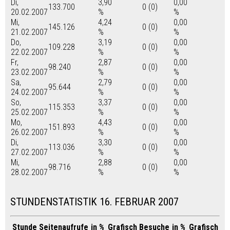
Di,
3,90
0,00
133.700
0 (0)
20.02.2007
%
%
Mi,
4,24
0,00
145.126
0 (0)
21.02.2007
%
%
Do,
3,19
0,00
109.228
0 (0)
22.02.2007
%
%
Fr,
2,87
0,00
98.240
0 (0)
23.02.2007
%
%
Sa,
2,79
0,00
95.644
0 (0)
24.02.2007
%
%
So,
3,37
0,00
115.353
0 (0)
25.02.2007
%
%
Mo,
4,43
0,00
151.893
0 (0)
26.02.2007
%
%
Di,
3,30
0,00
113.036
0 (0)
27.02.2007
%
%
Mi,
2,88
0,00
98.716
0 (0)
28.02.2007
%
%
STUNDENSTATISTIK 16. FEBRUAR 2007
Stunde
Seitenaufrufe
in %
Grafisch
Besuche
in %
Grafisch