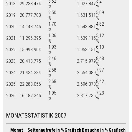
3,52
3,21
2018
29.238.474
1.027.847
%
%
2,50
5,09
2019
20.777.703
1.631.511
%
%
1,70
4,82
2020
14.148.746
1.543.881
%
%
1,36
5,12
2021
11.296.395
1.639.115
%
%
1,93
6,10
2022
15.993.904
1.953.151
%
%
2,46
8,48
2023
20.413.775
2.715.979
%
%
2,58
7,97
2024
21.434.334
2.554.089
%
%
2,68
8,42
2025
22.283.056
2.696.370
%
%
1,95
7,23
2026
16.182.346
2.317.735
%
%
MONATSSTATISTIK 2007
Monat
Seitenaufrufe
in %
Grafisch
Besuche
in %
Grafisch