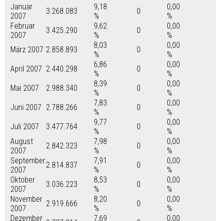
Januar
9,18
0,00
3.268.083
0
2007
%
%
Februar
9,62
0,00
3.425.290
0
2007
%
%
8,03
0,00
März 2007
2.858.893
0
%
%
6,86
0,00
April 2007
2.440.298
0
%
%
8,39
0,00
Mai 2007
2.988.340
0
%
%
7,83
0,00
Juni 2007
2.788.266
0
%
%
9,77
0,00
Juli 2007
3.477.764
0
%
%
August
7,98
0,00
2.842.323
0
2007
%
%
September
7,91
0,00
2.814.837
0
2007
%
%
Oktober
8,53
0,00
3.036.223
0
2007
%
%
November
8,20
0,00
2.919.666
0
2007
%
%
Dezember
7,69
0,00