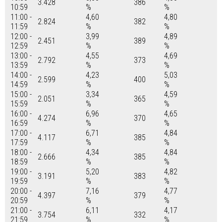
3.428
386
10:59
%
%
11:00 -
4,60
4,80
2.824
382
11:59
%
%
12:00 -
3,99
4,89
2.451
389
12:59
%
%
13:00 -
4,55
4,69
2.792
373
13:59
%
%
14:00 -
4,23
5,03
2.599
400
14:59
%
%
15:00 -
3,34
4,59
2.051
365
15:59
%
%
16:00 -
6,96
4,65
4.274
370
16:59
%
%
17:00 -
6,71
4,84
4.117
385
17:59
%
%
18:00 -
4,34
4,84
2.666
385
18:59
%
%
19:00 -
5,20
4,82
3.191
383
19:59
%
%
20:00 -
7,16
4,77
4.397
379
20:59
%
%
21:00 -
6,11
4,17
3.754
332
21:59
%
%