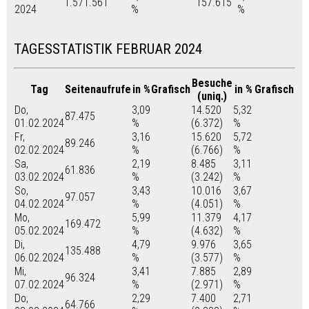
1.571.561
157.615
2024
%
%
TAGESSTATISTIK FEBRUAR 2024
Besuche
Tag
Seitenaufrufe
in %
Grafisch
in %
Grafisch
(uniq.)
Do,
3,09
14.520
5,32
87.475
01.02.2024
%
(6.372)
%
Fr,
3,16
15.620
5,72
89.246
02.02.2024
%
(6.766)
%
Sa,
2,19
8.485
3,11
61.836
03.02.2024
%
(3.242)
%
So,
3,43
10.016
3,67
97.057
04.02.2024
%
(4.051)
%
Mo,
5,99
11.379
4,17
169.472
05.02.2024
%
(4.632)
%
Di,
4,79
9.976
3,65
135.488
06.02.2024
%
(3.577)
%
Mi,
3,41
7.885
2,89
96.324
07.02.2024
%
(2.971)
%
Do,
2,29
7.400
2,71
64.766