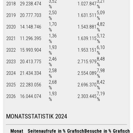
3,52
3,21
2018
29.238.474
1.027.847
%
%
2,50
5,09
2019
20.777.703
1.631.511
%
%
1,70
4,82
2020
14.148.746
1.543.881
%
%
1,36
5,12
2021
11.296.395
1.639.115
%
%
1,93
6,10
2022
15.993.904
1.953.151
%
%
2,46
8,48
2023
20.413.775
2.715.979
%
%
2,58
7,98
2024
21.434.334
2.554.089
%
%
2,68
8,42
2025
22.283.056
2.696.370
%
%
1,93
7,19
2026
16.044.074
2.303.445
%
%
MONATSSTATISTIK 2024
Monat
Seitenaufrufe
in %
Grafisch
Besuche
in %
Grafisch