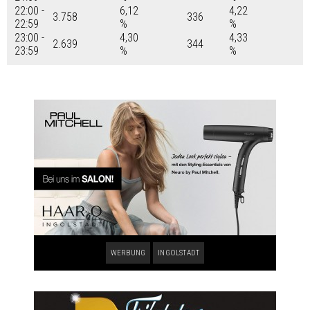
22:00 -
6,12
4,22
3.758
336
22:59
%
%
23:00 -
4,30
4,33
2.639
344
23:59
%
%
WERBUNG
INGOLSTADT