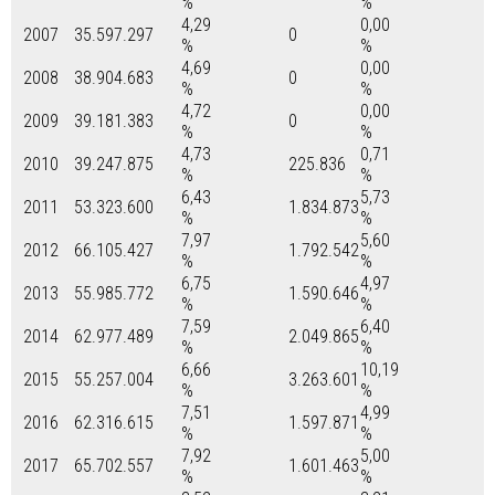
%
%
4,29
0,00
2007
35.597.297
0
%
%
4,69
0,00
2008
38.904.683
0
%
%
4,72
0,00
2009
39.181.383
0
%
%
4,73
0,71
2010
39.247.875
225.836
%
%
6,43
5,73
2011
53.323.600
1.834.873
%
%
7,97
5,60
2012
66.105.427
1.792.542
%
%
6,75
4,97
2013
55.985.772
1.590.646
%
%
7,59
6,40
2014
62.977.489
2.049.865
%
%
6,66
10,19
2015
55.257.004
3.263.601
%
%
7,51
4,99
2016
62.316.615
1.597.871
%
%
7,92
5,00
2017
65.702.557
1.601.463
%
%