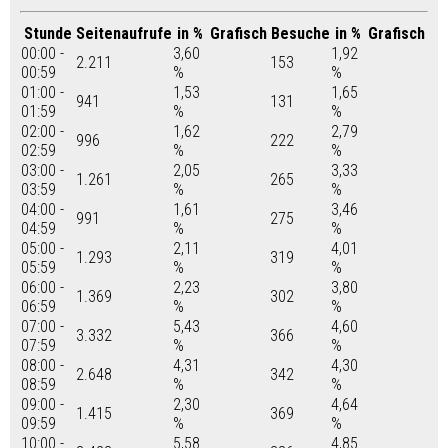
Stunde
Seitenaufrufe
in %
Grafisch
Besuche
in %
Grafisch
00:00 -
3,60
1,92
2.211
153
00:59
%
%
01:00 -
1,53
1,65
941
131
01:59
%
%
02:00 -
1,62
2,79
996
222
02:59
%
%
03:00 -
2,05
3,33
1.261
265
03:59
%
%
04:00 -
1,61
3,46
991
275
04:59
%
%
05:00 -
2,11
4,01
1.293
319
05:59
%
%
06:00 -
2,23
3,80
1.369
302
06:59
%
%
07:00 -
5,43
4,60
3.332
366
07:59
%
%
08:00 -
4,31
4,30
2.648
342
08:59
%
%
09:00 -
2,30
4,64
1.415
369
09:59
%
%
10:00 -
5,58
4,85