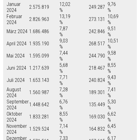
Januar
12,02
9,76
2.575.819
249.287
2024
%
%
Februar
13,19
10,69
2.826.963
273.131
2024
%
%
7,87
9,51
März 2024
1.686.486
242.846
%
%
9,03
10,51
April 2024
1.935.190
268.517
%
%
7,44
9,58
Mai 2024
1.595.099
244.790
%
%
5,68
8,55
Juni 2024
1.217.639
218.467
%
%
7,71
9,43
Juli 2024
1.653.143
240.824
%
%
August
7,28
7,41
1.560.987
189.301
2024
%
%
September
6,76
5,30
1.448.642
135.449
2024
%
%
Oktober
8,55
6,62
1.833.281
169.030
2024
%
%
November
7,14
6,45
1.529.524
164.832
2024
%
%
Dezember
7,33
6,17