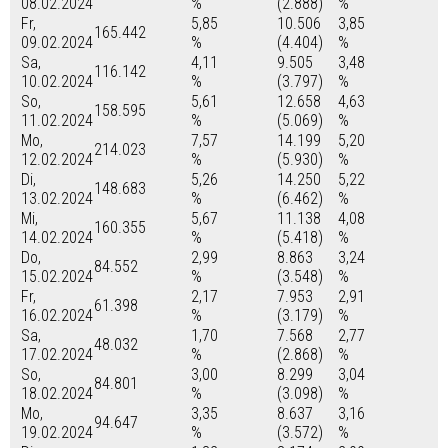
08.02.2024
%
(2.888)
%
Fr,
5,85
10.506
3,85
165.442
09.02.2024
%
(4.404)
%
Sa,
4,11
9.505
3,48
116.142
10.02.2024
%
(3.797)
%
So,
5,61
12.658
4,63
158.595
11.02.2024
%
(5.069)
%
Mo,
7,57
14.199
5,20
214.023
12.02.2024
%
(5.930)
%
Di,
5,26
14.250
5,22
148.683
13.02.2024
%
(6.462)
%
Mi,
5,67
11.138
4,08
160.355
14.02.2024
%
(5.418)
%
Do,
2,99
8.863
3,24
84.552
15.02.2024
%
(3.548)
%
Fr,
2,17
7.953
2,91
61.398
16.02.2024
%
(3.179)
%
Sa,
1,70
7.568
2,77
48.032
17.02.2024
%
(2.868)
%
So,
3,00
8.299
3,04
84.801
18.02.2024
%
(3.098)
%
Mo,
3,35
8.637
3,16
94.647
19.02.2024
%
(3.572)
%