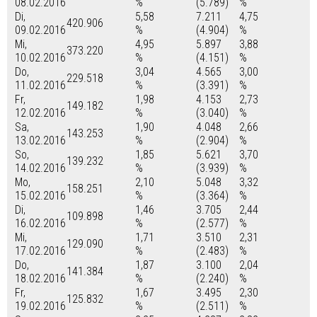
08.02.2016
%
(5.789)
%
Di,
5,58
7.211
4,75
420.906
09.02.2016
%
(4.904)
%
Mi,
4,95
5.897
3,88
373.220
10.02.2016
%
(4.151)
%
Do,
3,04
4.565
3,00
229.518
11.02.2016
%
(3.391)
%
Fr,
1,98
4.153
2,73
149.182
12.02.2016
%
(3.040)
%
Sa,
1,90
4.048
2,66
143.253
13.02.2016
%
(2.904)
%
So,
1,85
5.621
3,70
139.232
14.02.2016
%
(3.939)
%
Mo,
2,10
5.048
3,32
158.251
15.02.2016
%
(3.364)
%
Di,
1,46
3.705
2,44
109.898
16.02.2016
%
(2.577)
%
Mi,
1,71
3.510
2,31
129.090
17.02.2016
%
(2.483)
%
Do,
1,87
3.100
2,04
141.384
18.02.2016
%
(2.240)
%
Fr,
1,67
3.495
2,30
125.832
19.02.2016
%
(2.511)
%