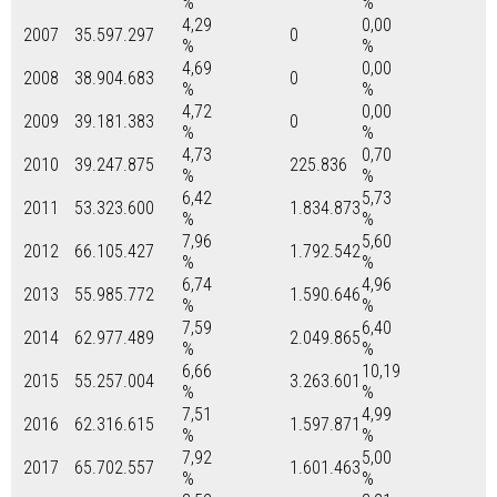
%
%
4,29
0,00
2007
35.597.297
0
%
%
4,69
0,00
2008
38.904.683
0
%
%
4,72
0,00
2009
39.181.383
0
%
%
4,73
0,70
2010
39.247.875
225.836
%
%
6,42
5,73
2011
53.323.600
1.834.873
%
%
7,96
5,60
2012
66.105.427
1.792.542
%
%
6,74
4,96
2013
55.985.772
1.590.646
%
%
7,59
6,40
2014
62.977.489
2.049.865
%
%
6,66
10,19
2015
55.257.004
3.263.601
%
%
7,51
4,99
2016
62.316.615
1.597.871
%
%
7,92
5,00
2017
65.702.557
1.601.463
%
%