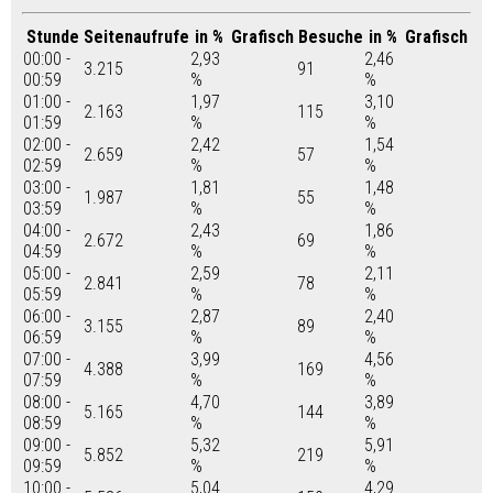
Stunde
Seitenaufrufe
in %
Grafisch
Besuche
in %
Grafisch
00:00 -
2,93
2,46
3.215
91
00:59
%
%
01:00 -
1,97
3,10
2.163
115
01:59
%
%
02:00 -
2,42
1,54
2.659
57
02:59
%
%
03:00 -
1,81
1,48
1.987
55
03:59
%
%
04:00 -
2,43
1,86
2.672
69
04:59
%
%
05:00 -
2,59
2,11
2.841
78
05:59
%
%
06:00 -
2,87
2,40
3.155
89
06:59
%
%
07:00 -
3,99
4,56
4.388
169
07:59
%
%
08:00 -
4,70
3,89
5.165
144
08:59
%
%
09:00 -
5,32
5,91
5.852
219
09:59
%
%
10:00 -
5,04
4,29