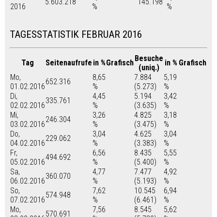
5.603.218
145.198
2016
%
%
TAGESSTATISTIK FEBRUAR 2016
Besuche
Tag
Seitenaufrufe
in %
Grafisch
in %
Grafisch
(uniq.)
Mo,
8,65
7.884
5,19
652.316
01.02.2016
%
(5.273)
%
Di,
4,45
5.194
3,42
335.761
02.02.2016
%
(3.635)
%
Mi,
3,26
4.825
3,18
246.304
03.02.2016
%
(3.475)
%
Do,
3,04
4.625
3,04
229.062
04.02.2016
%
(3.383)
%
Fr,
6,56
8.435
5,55
494.692
05.02.2016
%
(5.400)
%
Sa,
4,77
7.477
4,92
360.070
06.02.2016
%
(5.193)
%
So,
7,62
10.545
6,94
574.948
07.02.2016
%
(6.461)
%
Mo,
7,56
8.545
5,62
570.691