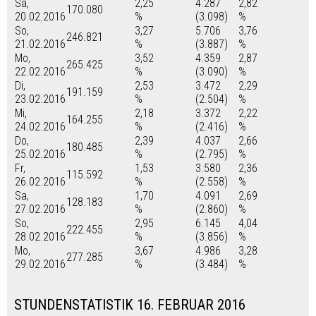
Sa,
2,25
4.287
2,82
170.080
20.02.2016
%
(3.098)
%
So,
3,27
5.706
3,76
246.821
21.02.2016
%
(3.887)
%
Mo,
3,52
4.359
2,87
265.425
22.02.2016
%
(3.090)
%
Di,
2,53
3.472
2,29
191.159
23.02.2016
%
(2.504)
%
Mi,
2,18
3.372
2,22
164.255
24.02.2016
%
(2.416)
%
Do,
2,39
4.037
2,66
180.485
25.02.2016
%
(2.795)
%
Fr,
1,53
3.580
2,36
115.592
26.02.2016
%
(2.558)
%
Sa,
1,70
4.091
2,69
128.183
27.02.2016
%
(2.860)
%
So,
2,95
6.145
4,04
222.455
28.02.2016
%
(3.856)
%
Mo,
3,67
4.986
3,28
277.285
29.02.2016
%
(3.484)
%
STUNDENSTATISTIK 16. FEBRUAR 2016