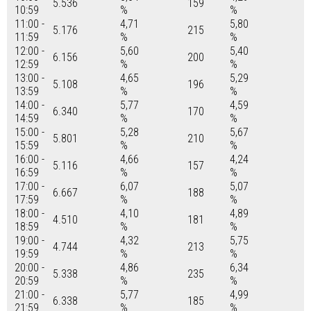
5.536
159
10:59
%
%
11:00 -
4,71
5,80
5.176
215
11:59
%
%
12:00 -
5,60
5,40
6.156
200
12:59
%
%
13:00 -
4,65
5,29
5.108
196
13:59
%
%
14:00 -
5,77
4,59
6.340
170
14:59
%
%
15:00 -
5,28
5,67
5.801
210
15:59
%
%
16:00 -
4,66
4,24
5.116
157
16:59
%
%
17:00 -
6,07
5,07
6.667
188
17:59
%
%
18:00 -
4,10
4,89
4.510
181
18:59
%
%
19:00 -
4,32
5,75
4.744
213
19:59
%
%
20:00 -
4,86
6,34
5.338
235
20:59
%
%
21:00 -
5,77
4,99
6.338
185
21:59
%
%