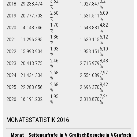
3,52
3,21
2018
29.238.474
1.027.847
%
%
2,50
5,09
2019
20.777.703
1.631.511
%
%
1,70
4,82
2020
14.148.746
1.543.881
%
%
1,36
5,12
2021
11.296.395
1.639.115
%
%
1,93
6,10
2022
15.993.904
1.953.151
%
%
2,46
8,48
2023
20.413.775
2.715.979
%
%
2,58
7,97
2024
21.434.334
2.554.089
%
%
2,68
8,42
2025
22.283.056
2.696.370
%
%
1,95
7,24
2026
16.191.202
2.318.870
%
%
MONATSSTATISTIK 2016
Monat
Seitenaufrufe
in %
Grafisch
Besuche
in %
Grafisch