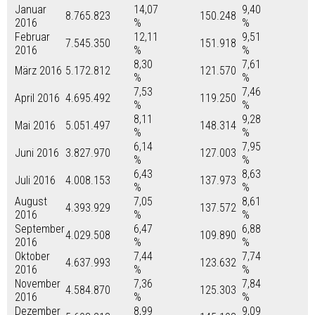
Januar
14,07
9,40
8.765.823
150.248
2016
%
%
Februar
12,11
9,51
7.545.350
151.918
2016
%
%
8,30
7,61
März 2016
5.172.812
121.570
%
%
7,53
7,46
April 2016
4.695.492
119.250
%
%
8,11
9,28
Mai 2016
5.051.497
148.314
%
%
6,14
7,95
Juni 2016
3.827.970
127.003
%
%
6,43
8,63
Juli 2016
4.008.153
137.973
%
%
August
7,05
8,61
4.393.929
137.572
2016
%
%
September
6,47
6,88
4.029.508
109.890
2016
%
%
Oktober
7,44
7,74
4.637.993
123.632
2016
%
%
November
7,36
7,84
4.584.870
125.303
2016
%
%
Dezember
8,99
9,09