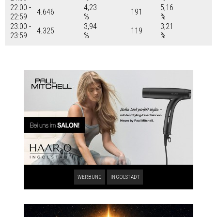
22:00 -
4,23
5,16
4.646
191
22:59
%
%
23:00 -
3,94
3,21
4.325
119
23:59
%
%
WERBUNG
INGOLSTADT