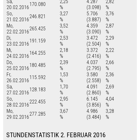
Sa,
2,25
4.287
2,82
170.080
20.02.2016
%
(3.098)
%
So,
3,27
5.706
3,76
246.821
21.02.2016
%
(3.887)
%
Mo,
3,52
4.359
2,87
265.425
22.02.2016
%
(3.090)
%
Di,
2,53
3.472
2,29
191.159
23.02.2016
%
(2.504)
%
Mi,
2,18
3.372
2,22
164.255
24.02.2016
%
(2.416)
%
Do,
2,39
4.037
2,66
180.485
25.02.2016
%
(2.795)
%
Fr,
1,53
3.580
2,36
115.592
26.02.2016
%
(2.558)
%
Sa,
1,70
4.091
2,69
128.183
27.02.2016
%
(2.860)
%
So,
2,95
6.145
4,04
222.455
28.02.2016
%
(3.856)
%
Mo,
3,67
4.986
3,28
277.285
29.02.2016
%
(3.484)
%
STUNDENSTATISTIK 2. FEBRUAR 2016