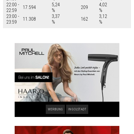
22:00 -
5,24
4,02
17.594
209
22:59
%
%
23:00 -
3,37
3,12
11.308
162
23:59
%
%
WERBUNG
INGOLSTADT