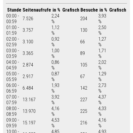
Stunde
Seitenaufrufe
in %
Grafisch
Besuche
in %
Grafisch
00:00 -
2,24
3,93
7.526
204
00:59
%
%
01:00 -
1,12
2,50
3.757
130
01:59
%
%
02:00 -
0,92
1,27
3.100
66
02:59
%
%
03:00 -
1,00
1,71
3.365
89
03:59
%
%
04:00 -
0,86
2,02
2.874
105
04:59
%
%
05:00 -
0,87
1,29
2.917
67
05:59
%
%
06:00 -
1,93
2,73
6.484
142
06:59
%
%
07:00 -
3,92
4,37
13.167
227
07:59
%
%
08:00 -
4,16
4,33
13.970
225
08:59
%
%
09:00 -
4,53
4,16
15.197
216
09:59
%
%
10:00 -
4,85
4,93