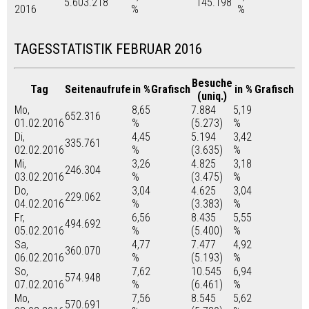
5.603.218
145.198
2016
%
%
TAGESSTATISTIK FEBRUAR 2016
Besuche
Tag
Seitenaufrufe
in %
Grafisch
in %
Grafisch
(uniq.)
Mo,
8,65
7.884
5,19
652.316
01.02.2016
%
(5.273)
%
Di,
4,45
5.194
3,42
335.761
02.02.2016
%
(3.635)
%
Mi,
3,26
4.825
3,18
246.304
03.02.2016
%
(3.475)
%
Do,
3,04
4.625
3,04
229.062
04.02.2016
%
(3.383)
%
Fr,
6,56
8.435
5,55
494.692
05.02.2016
%
(5.400)
%
Sa,
4,77
7.477
4,92
360.070
06.02.2016
%
(5.193)
%
So,
7,62
10.545
6,94
574.948
07.02.2016
%
(6.461)
%
Mo,
7,56
8.545
5,62
570.691