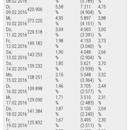
08.02.2016
%
(5.789)
%
Di,
5,58
7.211
4,75
420.906
09.02.2016
%
(4.904)
%
Mi,
4,95
5.897
3,88
373.220
10.02.2016
%
(4.151)
%
Do,
3,04
4.565
3,00
229.518
11.02.2016
%
(3.391)
%
Fr,
1,98
4.153
2,73
149.182
12.02.2016
%
(3.040)
%
Sa,
1,90
4.048
2,66
143.253
13.02.2016
%
(2.904)
%
So,
1,85
5.621
3,70
139.232
14.02.2016
%
(3.939)
%
Mo,
2,10
5.048
3,32
158.251
15.02.2016
%
(3.364)
%
Di,
1,46
3.705
2,44
109.898
16.02.2016
%
(2.577)
%
Mi,
1,71
3.510
2,31
129.090
17.02.2016
%
(2.483)
%
Do,
1,87
3.100
2,04
141.384
18.02.2016
%
(2.240)
%
Fr,
1,67
3.495
2,30
125.832
19.02.2016
%
(2.511)
%