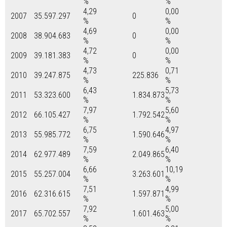
%
%
4,29
0,00
2007
35.597.297
0
%
%
4,69
0,00
2008
38.904.683
0
%
%
4,72
0,00
2009
39.181.383
0
%
%
4,73
0,71
2010
39.247.875
225.836
%
%
6,43
5,73
2011
53.323.600
1.834.873
%
%
7,97
5,60
2012
66.105.427
1.792.542
%
%
6,75
4,97
2013
55.985.772
1.590.646
%
%
7,59
6,40
2014
62.977.489
2.049.865
%
%
6,66
10,19
2015
55.257.004
3.263.601
%
%
7,51
4,99
2016
62.316.615
1.597.871
%
%
7,92
5,00
2017
65.702.557
1.601.463
%
%