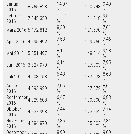
Januar
14,07
9,40
8.765.823
150.248
2016
%
%
Februar
12,11
9,51
7.545.350
151.918
2016
%
%
8,30
7,61
März 2016
5.172.812
121.570
%
%
7,53
7,46
April 2016
4.695.492
119.250
%
%
8,11
9,28
Mai 2016
5.051.497
148.314
%
%
6,14
7,95
Juni 2016
3.827.970
127.003
%
%
6,43
8,63
Juli 2016
4.008.153
137.973
%
%
August
7,05
8,61
4.393.929
137.572
2016
%
%
September
6,47
6,88
4.029.508
109.890
2016
%
%
Oktober
7,44
7,74
4.637.993
123.632
2016
%
%
November
7,36
7,84
4.584.870
125.303
2016
%
%
Dezember
8,99
9,09