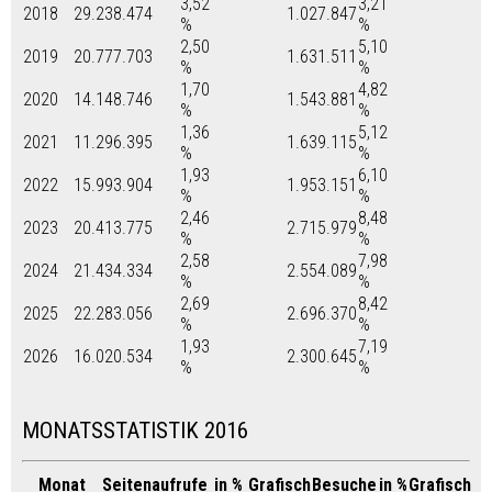
3,52
3,21
2018
29.238.474
1.027.847
%
%
2,50
5,10
2019
20.777.703
1.631.511
%
%
1,70
4,82
2020
14.148.746
1.543.881
%
%
1,36
5,12
2021
11.296.395
1.639.115
%
%
1,93
6,10
2022
15.993.904
1.953.151
%
%
2,46
8,48
2023
20.413.775
2.715.979
%
%
2,58
7,98
2024
21.434.334
2.554.089
%
%
2,69
8,42
2025
22.283.056
2.696.370
%
%
1,93
7,19
2026
16.020.534
2.300.645
%
%
MONATSSTATISTIK 2016
Monat
Seitenaufrufe
in %
Grafisch
Besuche
in %
Grafisch