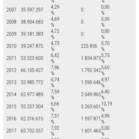
%
%
4,29
0,00
2007
35.597.297
0
%
%
4,69
0,00
2008
38.904.683
0
%
%
4,72
0,00
2009
39.181.383
0
%
%
4,73
0,70
2010
39.247.875
225.836
%
%
6,42
5,73
2011
53.323.600
1.834.873
%
%
7,96
5,60
2012
66.105.427
1.792.542
%
%
6,74
4,97
2013
55.985.772
1.590.646
%
%
7,59
6,40
2014
62.977.489
2.049.865
%
%
6,66
10,19
2015
55.257.004
3.263.601
%
%
7,51
4,99
2016
62.316.615
1.597.871
%
%
7,92
5,00
2017
65.702.557
1.601.463
%
%