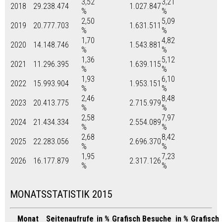
3,52
3,21
2018
29.238.474
1.027.847
%
%
2,50
5,09
2019
20.777.703
1.631.511
%
%
1,70
4,82
2020
14.148.746
1.543.881
%
%
1,36
5,12
2021
11.296.395
1.639.115
%
%
1,93
6,10
2022
15.993.904
1.953.151
%
%
2,46
8,48
2023
20.413.775
2.715.979
%
%
2,58
7,97
2024
21.434.334
2.554.089
%
%
2,68
8,42
2025
22.283.056
2.696.370
%
%
1,95
7,23
2026
16.177.879
2.317.126
%
%
MONATSSTATISTIK 2015
Monat
Seitenaufrufe
in %
Grafisch
Besuche
in %
Grafisch