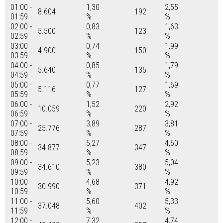
01:00 -
1,30
2,55
8.604
192
01:59
%
%
02:00 -
0,83
1,63
5.500
123
02:59
%
%
03:00 -
0,74
1,99
4.900
150
03:59
%
%
04:00 -
0,85
1,79
5.640
135
04:59
%
%
05:00 -
0,77
1,69
5.116
127
05:59
%
%
06:00 -
1,52
2,92
10.059
220
06:59
%
%
07:00 -
3,89
3,81
25.776
287
07:59
%
%
08:00 -
5,27
4,60
34.877
347
08:59
%
%
09:00 -
5,23
5,04
34.610
380
09:59
%
%
10:00 -
4,68
4,92
30.990
371
10:59
%
%
11:00 -
5,60
5,33
37.048
402
11:59
%
%
12:00 -
7,32
4,74