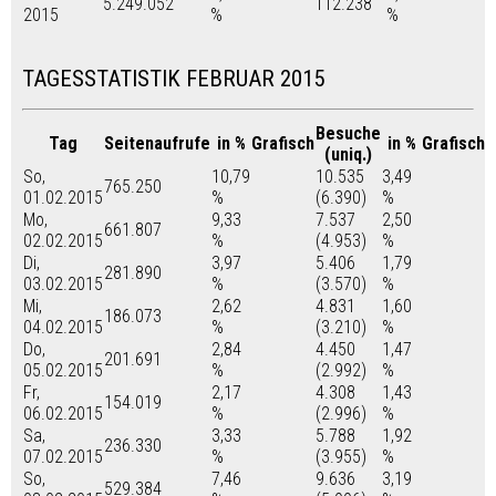
5.249.052
112.238
2015
%
%
TAGESSTATISTIK FEBRUAR 2015
Besuche
Tag
Seitenaufrufe
in %
Grafisch
in %
Grafisch
(uniq.)
So,
10,79
10.535
3,49
765.250
01.02.2015
%
(6.390)
%
Mo,
9,33
7.537
2,50
661.807
02.02.2015
%
(4.953)
%
Di,
3,97
5.406
1,79
281.890
03.02.2015
%
(3.570)
%
Mi,
2,62
4.831
1,60
186.073
04.02.2015
%
(3.210)
%
Do,
2,84
4.450
1,47
201.691
05.02.2015
%
(2.992)
%
Fr,
2,17
4.308
1,43
154.019
06.02.2015
%
(2.996)
%
Sa,
3,33
5.788
1,92
236.330
07.02.2015
%
(3.955)
%
So,
7,46
9.636
3,19
529.384