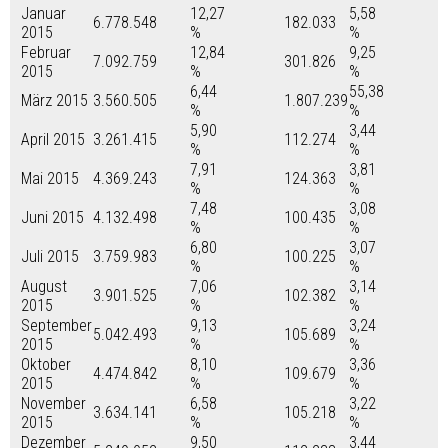
Januar
12,27
5,58
6.778.548
182.033
2015
%
%
Februar
12,84
9,25
7.092.759
301.826
2015
%
%
6,44
55,38
März 2015
3.560.505
1.807.239
%
%
5,90
3,44
April 2015
3.261.415
112.274
%
%
7,91
3,81
Mai 2015
4.369.243
124.363
%
%
7,48
3,08
Juni 2015
4.132.498
100.435
%
%
6,80
3,07
Juli 2015
3.759.983
100.225
%
%
August
7,06
3,14
3.901.525
102.382
2015
%
%
September
9,13
3,24
5.042.493
105.689
2015
%
%
Oktober
8,10
3,36
4.474.842
109.679
2015
%
%
November
6,58
3,22
3.634.141
105.218
2015
%
%
Dezember
9,50
3,44