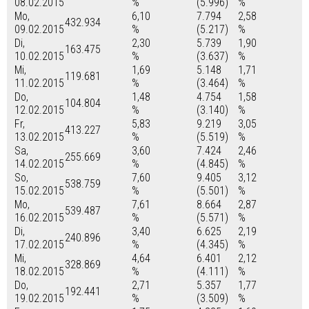
08.02.2015
%
(5.996)
%
Mo,
6,10
7.794
2,58
432.934
09.02.2015
%
(5.217)
%
Di,
2,30
5.739
1,90
163.475
10.02.2015
%
(3.637)
%
Mi,
1,69
5.148
1,71
119.681
11.02.2015
%
(3.464)
%
Do,
1,48
4.754
1,58
104.804
12.02.2015
%
(3.140)
%
Fr,
5,83
9.219
3,05
413.227
13.02.2015
%
(5.519)
%
Sa,
3,60
7.424
2,46
255.669
14.02.2015
%
(4.845)
%
So,
7,60
9.405
3,12
538.759
15.02.2015
%
(5.501)
%
Mo,
7,61
8.664
2,87
539.487
16.02.2015
%
(5.571)
%
Di,
3,40
6.625
2,19
240.896
17.02.2015
%
(4.345)
%
Mi,
4,64
6.401
2,12
328.869
18.02.2015
%
(4.111)
%
Do,
2,71
5.357
1,77
192.441
19.02.2015
%
(3.509)
%