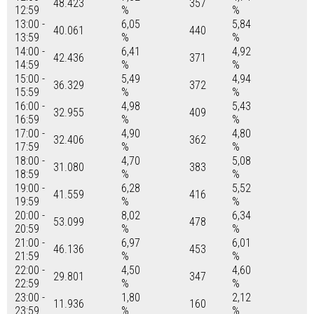
48.423
357
12:59
%
%
13:00 -
6,05
5,84
40.061
440
13:59
%
%
14:00 -
6,41
4,92
42.436
371
14:59
%
%
15:00 -
5,49
4,94
36.329
372
15:59
%
%
16:00 -
4,98
5,43
32.955
409
16:59
%
%
17:00 -
4,90
4,80
32.406
362
17:59
%
%
18:00 -
4,70
5,08
31.080
383
18:59
%
%
19:00 -
6,28
5,52
41.559
416
19:59
%
%
20:00 -
8,02
6,34
53.099
478
20:59
%
%
21:00 -
6,97
6,01
46.136
453
21:59
%
%
22:00 -
4,50
4,60
29.801
347
22:59
%
%
23:00 -
1,80
2,12
11.936
160
23:59
%
%