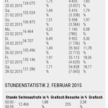
Fr,
1,75
4.835
1,60
124.075
20.02.2015
%
(3.057)
%
Sa,
1,44
5.416
1,79
102.024
21.02.2015
%
(3.338)
%
So,
1,51
5.958
1,97
106.875
22.02.2015
%
(3.584)
%
Mo,
0,23
1.140
0,38
16.464
23.02.2015
%
(780)
%
Di,
0,49
9.952
3,30
34.707
24.02.2015
%
(1.736)
%
Do,
1,49
35.563
11,78
105.496
26.02.2015
%
(3.713)
%
Fr,
1,91
55.113
18,26
135.146
27.02.2015
%
(4.629)
%
Sa,
1,71
54.828
18,17
121.286
28.02.2015
%
(7.043)
%
STUNDENSTATISTIK 2. FEBRUAR 2015
Stunde
Seitenaufrufe
in %
Grafisch
Besuche
in %
Grafisch
00:00 -
1,88
3,38
12.466
255
00:59
%
%