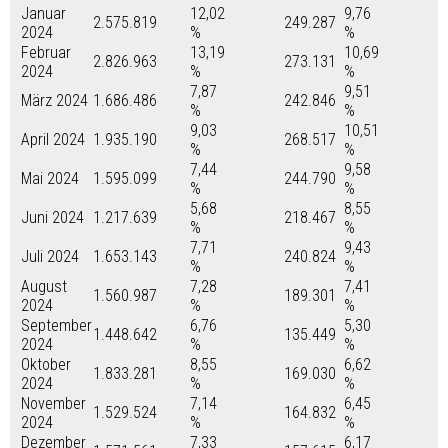
Januar
12,02
9,76
2.575.819
249.287
2024
%
%
Februar
13,19
10,69
2.826.963
273.131
2024
%
%
7,87
9,51
März 2024
1.686.486
242.846
%
%
9,03
10,51
April 2024
1.935.190
268.517
%
%
7,44
9,58
Mai 2024
1.595.099
244.790
%
%
5,68
8,55
Juni 2024
1.217.639
218.467
%
%
7,71
9,43
Juli 2024
1.653.143
240.824
%
%
August
7,28
7,41
1.560.987
189.301
2024
%
%
September
6,76
5,30
1.448.642
135.449
2024
%
%
Oktober
8,55
6,62
1.833.281
169.030
2024
%
%
November
7,14
6,45
1.529.524
164.832
2024
%
%
Dezember
7,33
6,17