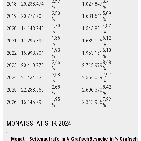
3,52
3,21
2018
29.238.474
1.027.847
%
%
2,50
5,09
2019
20.777.703
1.631.511
%
%
1,70
4,82
2020
14.148.746
1.543.881
%
%
1,36
5,12
2021
11.296.395
1.639.115
%
%
1,93
6,10
2022
15.993.904
1.953.151
%
%
2,46
8,48
2023
20.413.775
2.715.979
%
%
2,58
7,97
2024
21.434.334
2.554.089
%
%
2,68
8,42
2025
22.283.056
2.696.370
%
%
1,95
7,22
2026
16.145.793
2.313.905
%
%
MONATSSTATISTIK 2024
Monat
Seitenaufrufe
in %
Grafisch
Besuche
in %
Grafisch