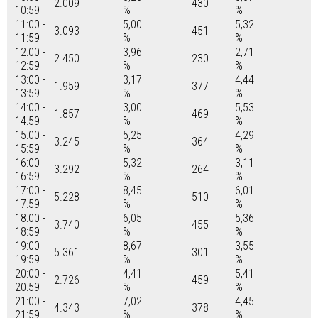
2.009
430
10:59
%
%
11:00 -
5,00
5,32
3.093
451
11:59
%
%
12:00 -
3,96
2,71
2.450
230
12:59
%
%
13:00 -
3,17
4,44
1.959
377
13:59
%
%
14:00 -
3,00
5,53
1.857
469
14:59
%
%
15:00 -
5,25
4,29
3.245
364
15:59
%
%
16:00 -
5,32
3,11
3.292
264
16:59
%
%
17:00 -
8,45
6,01
5.228
510
17:59
%
%
18:00 -
6,05
5,36
3.740
455
18:59
%
%
19:00 -
8,67
3,55
5.361
301
19:59
%
%
20:00 -
4,41
5,41
2.726
459
20:59
%
%
21:00 -
7,02
4,45
4.343
378
21:59
%
%