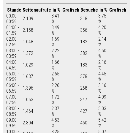
Stunde
Seitenaufrufe
in %
Grafisch
Besuche
in %
Grafisch
00:00 -
3,41
3,75
2.109
318
00:59
%
%
01:00 -
3,49
4,20
2.158
356
01:59
%
%
02:00 -
1,69
2,14
1.048
182
02:59
%
%
03:00 -
2,22
4,50
1.372
382
03:59
%
%
04:00 -
1,66
2,16
1.029
183
04:59
%
%
05:00 -
2,65
4,45
1.637
378
05:59
%
%
06:00 -
2,26
3,16
1.396
268
06:59
%
%
07:00 -
1,72
4,09
1.063
347
07:59
%
%
08:00 -
2,37
5,03
1.464
427
08:59
%
%
09:00 -
4,53
5,42
2.804
460
09:59
%
%
10:00 -
3,25
5,07