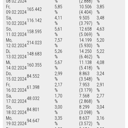
08.02.2024
%
(2.888)
%
Fr,
5,85
10.506
3,85
165.442
09.02.2024
%
(4.404)
%
Sa,
4,11
9.505
3,48
116.142
10.02.2024
%
(3.797)
%
So,
5,61
12.658
4,63
158.595
11.02.2024
%
(5.069)
%
Mo,
7,57
14.199
5,20
214.023
12.02.2024
%
(5.930)
%
Di,
5,26
14.250
5,22
148.683
13.02.2024
%
(6.462)
%
Mi,
5,67
11.138
4,08
160.355
14.02.2024
%
(5.418)
%
Do,
2,99
8.863
3,24
84.552
15.02.2024
%
(3.548)
%
Fr,
2,17
7.953
2,91
61.398
16.02.2024
%
(3.179)
%
Sa,
1,70
7.568
2,77
48.032
17.02.2024
%
(2.868)
%
So,
3,00
8.299
3,04
84.801
18.02.2024
%
(3.098)
%
Mo,
3,35
8.637
3,16
94.647
19.02.2024
%
(3.572)
%