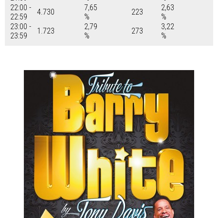
22:00 -
7,65
2,63
4.730
223
22:59
%
%
23:00 -
2,79
3,22
1.723
273
23:59
%
%