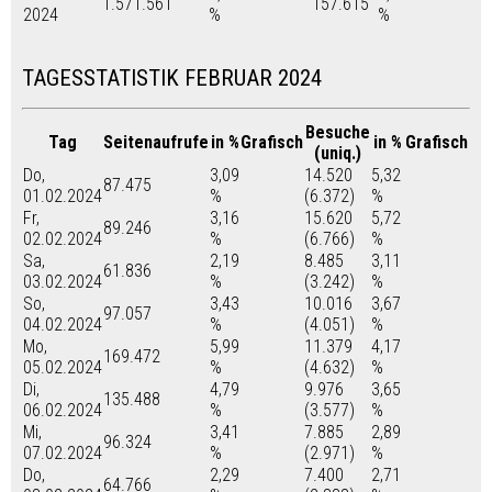
1.571.561
157.615
2024
%
%
TAGESSTATISTIK FEBRUAR 2024
Besuche
Tag
Seitenaufrufe
in %
Grafisch
in %
Grafisch
(uniq.)
Do,
3,09
14.520
5,32
87.475
01.02.2024
%
(6.372)
%
Fr,
3,16
15.620
5,72
89.246
02.02.2024
%
(6.766)
%
Sa,
2,19
8.485
3,11
61.836
03.02.2024
%
(3.242)
%
So,
3,43
10.016
3,67
97.057
04.02.2024
%
(4.051)
%
Mo,
5,99
11.379
4,17
169.472
05.02.2024
%
(4.632)
%
Di,
4,79
9.976
3,65
135.488
06.02.2024
%
(3.577)
%
Mi,
3,41
7.885
2,89
96.324
07.02.2024
%
(2.971)
%
Do,
2,29
7.400
2,71
64.766