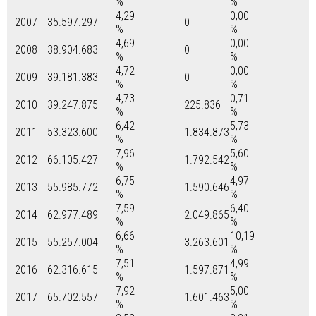
%
%
4,29
0,00
2007
35.597.297
0
%
%
4,69
0,00
2008
38.904.683
0
%
%
4,72
0,00
2009
39.181.383
0
%
%
4,73
0,71
2010
39.247.875
225.836
%
%
6,42
5,73
2011
53.323.600
1.834.873
%
%
7,96
5,60
2012
66.105.427
1.792.542
%
%
6,75
4,97
2013
55.985.772
1.590.646
%
%
7,59
6,40
2014
62.977.489
2.049.865
%
%
6,66
10,19
2015
55.257.004
3.263.601
%
%
7,51
4,99
2016
62.316.615
1.597.871
%
%
7,92
5,00
2017
65.702.557
1.601.463
%
%