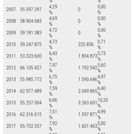
%
%
4,29
0,00
2007
35.597.297
0
%
%
4,69
0,00
2008
38.904.683
0
%
%
4,72
0,00
2009
39.181.383
0
%
%
4,73
0,71
2010
39.247.875
225.836
%
%
6,43
5,73
2011
53.323.600
1.834.873
%
%
7,97
5,60
2012
66.105.427
1.792.542
%
%
6,75
4,97
2013
55.985.772
1.590.646
%
%
7,59
6,40
2014
62.977.489
2.049.865
%
%
6,66
10,20
2015
55.257.004
3.263.601
%
%
7,51
4,99
2016
62.316.615
1.597.871
%
%
7,92
5,00
2017
65.702.557
1.601.463
%
%