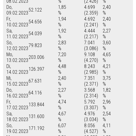
08.02.2023
%
(2.426)
%
Do,
1,85
4.699
2,40
52.122
09.02.2023
%
(2.359)
%
Fr,
1,94
4.692
2,40
54.656
10.02.2023
%
(2.241)
%
Sa,
1,92
4.444
2,27
54.039
11.02.2023
%
(2.217)
%
So,
2,83
7.041
3,60
79.823
12.02.2023
%
(3.086)
%
Mo,
7,20
9.108
4,65
203.006
13.02.2023
%
(4.270)
%
Di,
4,48
8.243
4,21
126.397
14.02.2023
%
(2.985)
%
Mi,
2,40
7.351
3,75
67.631
15.02.2023
%
(2.371)
%
Do,
2,27
3.568
1,82
64.116
16.02.2023
%
(2.314)
%
Fr,
4,74
5.792
2,96
133.844
17.02.2023
%
(3.307)
%
Sa,
4,67
4.976
2,54
131.600
18.02.2023
%
(3.034)
%
So,
6,07
8.056
4,11
171.192
19.02.2023
%
(4.527)
%