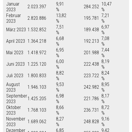
Januar
9,91
10,47
2.023.397
284.252
2023
%
%
Februar
13,82
7,21
2.820.886
195.781
2023
%
%
7,51
6,97
März 2023
1.532.852
189.438
%
%
6,68
7,08
April 2023
1.364.218
192.213
%
%
6,95
7,44
Mai 2023
1.418.972
201.988
%
%
6,00
8,19
Juni 2023
1.225.120
222.438
%
%
8,82
8,24
Juli 2023
1.800.833
223.722
%
%
August
9,53
8,95
1.946.103
242.982
2023
%
%
September
6,98
8,17
1.425.205
221.786
2023
%
%
Oktober
8,66
8,72
1.768.103
236.731
2023
%
%
November
8,27
9,16
1.689.062
248.828
2023
%
%
Dezember
6,85
9,42