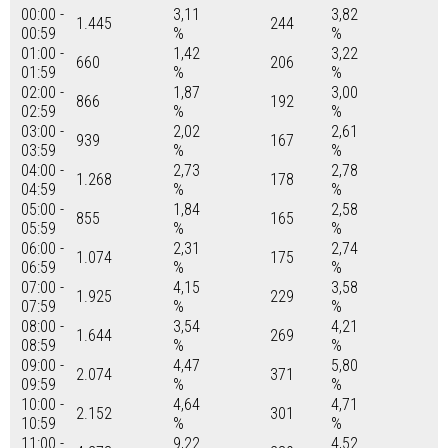
00:00 -
3,11
3,82
1.445
244
00:59
%
%
01:00 -
1,42
3,22
660
206
01:59
%
%
02:00 -
1,87
3,00
866
192
02:59
%
%
03:00 -
2,02
2,61
939
167
03:59
%
%
04:00 -
2,73
2,78
1.268
178
04:59
%
%
05:00 -
1,84
2,58
855
165
05:59
%
%
06:00 -
2,31
2,74
1.074
175
06:59
%
%
07:00 -
4,15
3,58
1.925
229
07:59
%
%
08:00 -
3,54
4,21
1.644
269
08:59
%
%
09:00 -
4,47
5,80
2.074
371
09:59
%
%
10:00 -
4,64
4,71
2.152
301
10:59
%
%
11:00 -
9,22
4,52