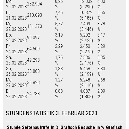
Mo,
8,26
12.332
6,30
232.994
20.02.2023
%
(5.290)
%
Di,
7,45
10.872
5,55
210.093
21.02.2023
%
(5.185)
%
Mi,
5,72
7.409
3,78
161.370
22.02.2023
%
(3.446)
%
Do,
3,19
6.202
3,17
90.097
23.02.2023
%
(2.425)
%
Fr,
2,29
6.450
3,29
64.509
24.02.2023
%
(2.275)
%
Sa,
1,75
7.536
3,85
49.293
25.02.2023
%
(2.176)
%
So,
1,38
6.468
3,30
38.883
26.02.2023
%
(2.199)
%
Mo,
1,27
5.248
2,68
35.828
27.02.2023
%
(2.110)
%
Di,
0,88
4.087
2,09
24.738
28.02.2023
%
(1.808)
%
STUNDENSTATISTIK 3. FEBRUAR 2023
Stunde
Seitenaufrufe
in %
Grafisch
Besuche
in %
Grafisch