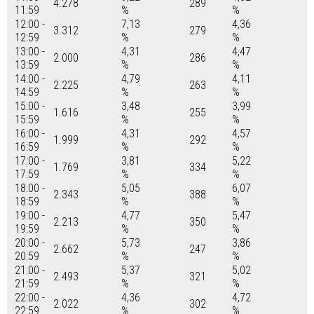
4.278
289
11:59
%
%
12:00 -
7,13
4,36
3.312
279
12:59
%
%
13:00 -
4,31
4,47
2.000
286
13:59
%
%
14:00 -
4,79
4,11
2.225
263
14:59
%
%
15:00 -
3,48
3,99
1.616
255
15:59
%
%
16:00 -
4,31
4,57
1.999
292
16:59
%
%
17:00 -
3,81
5,22
1.769
334
17:59
%
%
18:00 -
5,05
6,07
2.343
388
18:59
%
%
19:00 -
4,77
5,47
2.213
350
19:59
%
%
20:00 -
5,73
3,86
2.662
247
20:59
%
%
21:00 -
5,37
5,02
2.493
321
21:59
%
%
22:00 -
4,36
4,72
2.022
302
22:59
%
%