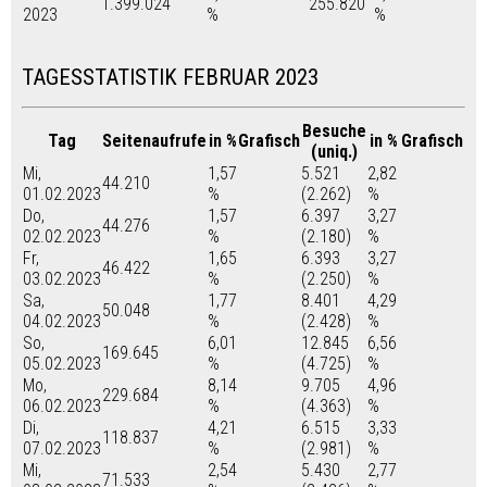
1.399.024
255.820
2023
%
%
TAGESSTATISTIK FEBRUAR 2023
Besuche
Tag
Seitenaufrufe
in %
Grafisch
in %
Grafisch
(uniq.)
Mi,
1,57
5.521
2,82
44.210
01.02.2023
%
(2.262)
%
Do,
1,57
6.397
3,27
44.276
02.02.2023
%
(2.180)
%
Fr,
1,65
6.393
3,27
46.422
03.02.2023
%
(2.250)
%
Sa,
1,77
8.401
4,29
50.048
04.02.2023
%
(2.428)
%
So,
6,01
12.845
6,56
169.645
05.02.2023
%
(4.725)
%
Mo,
8,14
9.705
4,96
229.684
06.02.2023
%
(4.363)
%
Di,
4,21
6.515
3,33
118.837
07.02.2023
%
(2.981)
%
Mi,
2,54
5.430
2,77
71.533