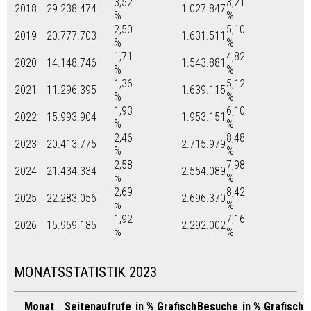
3,52
3,21
2018
29.238.474
1.027.847
%
%
2,50
5,10
2019
20.777.703
1.631.511
%
%
1,71
4,82
2020
14.148.746
1.543.881
%
%
1,36
5,12
2021
11.296.395
1.639.115
%
%
1,93
6,10
2022
15.993.904
1.953.151
%
%
2,46
8,48
2023
20.413.775
2.715.979
%
%
2,58
7,98
2024
21.434.334
2.554.089
%
%
2,69
8,42
2025
22.283.056
2.696.370
%
%
1,92
7,16
2026
15.959.185
2.292.002
%
%
MONATSSTATISTIK 2023
Monat
Seitenaufrufe
in %
Grafisch
Besuche
in %
Grafisch