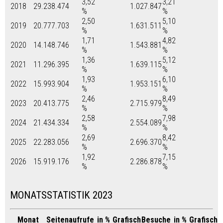
3,52
3,21
2018
29.238.474
1.027.847
%
%
2,50
5,10
2019
20.777.703
1.631.511
%
%
1,71
4,82
2020
14.148.746
1.543.881
%
%
1,36
5,12
2021
11.296.395
1.639.115
%
%
1,93
6,10
2022
15.993.904
1.953.151
%
%
2,46
8,49
2023
20.413.775
2.715.979
%
%
2,58
7,98
2024
21.434.334
2.554.089
%
%
2,69
8,42
2025
22.283.056
2.696.370
%
%
1,92
7,15
2026
15.919.176
2.286.878
%
%
MONATSSTATISTIK 2023
Monat
Seitenaufrufe
in %
Grafisch
Besuche
in %
Grafisch