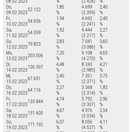
08.02.2023
%
(2.426)
%
Do,
1,85
4.699
2,40
52.122
09.02.2023
%
(2.359)
%
Fr,
1,94
4.692
2,40
54.656
10.02.2023
%
(2.241)
%
Sa,
1,92
4.444
2,27
54.039
11.02.2023
%
(2.217)
%
So,
2,83
7.041
3,60
79.823
12.02.2023
%
(3.086)
%
Mo,
7,20
9.108
4,65
203.006
13.02.2023
%
(4.270)
%
Di,
4,48
8.243
4,21
126.397
14.02.2023
%
(2.985)
%
Mi,
2,40
7.351
3,75
67.631
15.02.2023
%
(2.371)
%
Do,
2,27
3.568
1,82
64.116
16.02.2023
%
(2.314)
%
Fr,
4,74
5.792
2,96
133.844
17.02.2023
%
(3.307)
%
Sa,
4,67
4.976
2,54
131.600
18.02.2023
%
(3.034)
%
So,
6,07
8.056
4,11
171.192
19.02.2023
%
(4.527)
%