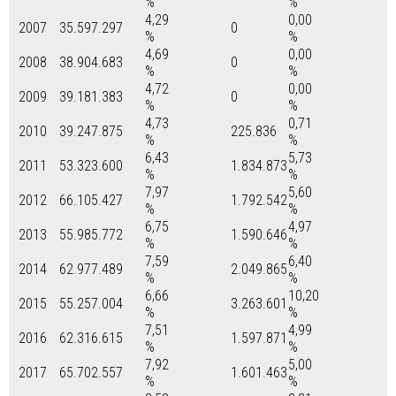
%
%
4,29
0,00
2007
35.597.297
0
%
%
4,69
0,00
2008
38.904.683
0
%
%
4,72
0,00
2009
39.181.383
0
%
%
4,73
0,71
2010
39.247.875
225.836
%
%
6,43
5,73
2011
53.323.600
1.834.873
%
%
7,97
5,60
2012
66.105.427
1.792.542
%
%
6,75
4,97
2013
55.985.772
1.590.646
%
%
7,59
6,40
2014
62.977.489
2.049.865
%
%
6,66
10,20
2015
55.257.004
3.263.601
%
%
7,51
4,99
2016
62.316.615
1.597.871
%
%
7,92
5,00
2017
65.702.557
1.601.463
%
%