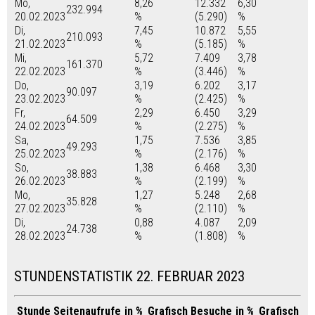
Mo,
8,26
12.332
6,30
232.994
20.02.2023
%
(5.290)
%
Di,
7,45
10.872
5,55
210.093
21.02.2023
%
(5.185)
%
Mi,
5,72
7.409
3,78
161.370
22.02.2023
%
(3.446)
%
Do,
3,19
6.202
3,17
90.097
23.02.2023
%
(2.425)
%
Fr,
2,29
6.450
3,29
64.509
24.02.2023
%
(2.275)
%
Sa,
1,75
7.536
3,85
49.293
25.02.2023
%
(2.176)
%
So,
1,38
6.468
3,30
38.883
26.02.2023
%
(2.199)
%
Mo,
1,27
5.248
2,68
35.828
27.02.2023
%
(2.110)
%
Di,
0,88
4.087
2,09
24.738
28.02.2023
%
(1.808)
%
STUNDENSTATISTIK 22. FEBRUAR 2023
Stunde
Seitenaufrufe
in %
Grafisch
Besuche
in %
Grafisch