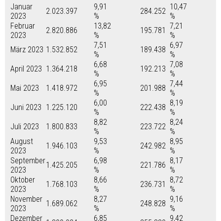
Januar
9,91
10,47
2.023.397
284.252
2023
%
%
Februar
13,82
7,21
2.820.886
195.781
2023
%
%
7,51
6,97
März 2023
1.532.852
189.438
%
%
6,68
7,08
April 2023
1.364.218
192.213
%
%
6,95
7,44
Mai 2023
1.418.972
201.988
%
%
6,00
8,19
Juni 2023
1.225.120
222.438
%
%
8,82
8,24
Juli 2023
1.800.833
223.722
%
%
August
9,53
8,95
1.946.103
242.982
2023
%
%
September
6,98
8,17
1.425.205
221.786
2023
%
%
Oktober
8,66
8,72
1.768.103
236.731
2023
%
%
November
8,27
9,16
1.689.062
248.828
2023
%
%
Dezember
6,85
9,42