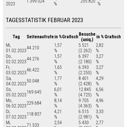
1.399.024
255.820
2023
%
%
TAGESSTATISTIK FEBRUAR 2023
Besuche
Tag
Seitenaufrufe
in %
Grafisch
in %
Grafisch
(uniq.)
Mi,
1,57
5.521
2,82
44.210
01.02.2023
%
(2.262)
%
Do,
1,57
6.397
3,27
44.276
02.02.2023
%
(2.180)
%
Fr,
1,65
6.393
3,27
46.422
03.02.2023
%
(2.250)
%
Sa,
1,77
8.401
4,29
50.048
04.02.2023
%
(2.428)
%
So,
6,01
12.845
6,56
169.645
05.02.2023
%
(4.725)
%
Mo,
8,14
9.705
4,96
229.684
06.02.2023
%
(4.363)
%
Di,
4,21
6.515
3,33
118.837
07.02.2023
%
(2.981)
%
Mi,
2,54
5.430
2,77
71.533