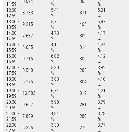
8.094
363
11:59
%
%
12:00 -
5,41
5,01
8.733
371
12:59
%
%
13:00 -
5,71
5,47
9.215
405
13:59
%
%
14:00 -
4,73
4,17
7.637
309
14:59
%
%
15:00 -
4,11
4,24
6.635
314
15:59
%
%
16:00 -
6,02
4,12
9.716
305
16:59
%
%
17:00 -
5,30
3,82
8.548
283
17:59
%
%
18:00 -
3,83
4,10
6.175
304
18:59
%
%
19:00 -
6,74
4,21
10.883
312
19:59
%
%
20:00 -
5,98
3,79
9.657
281
20:59
%
%
21:00 -
4,84
3,78
7.809
280
21:59
%
%
22:00 -
3,30
3,77
5.326
279
22:59
%
%