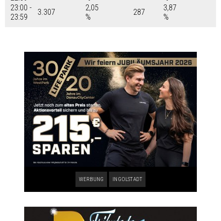
23:00 -
2,05
3,87
3.307
287
23:59
%
%
WERBUNG
INGOLSTADT