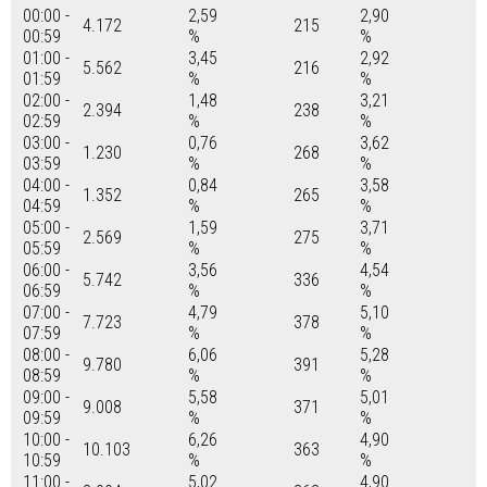
00:00 -
2,59
2,90
4.172
215
00:59
%
%
01:00 -
3,45
2,92
5.562
216
01:59
%
%
02:00 -
1,48
3,21
2.394
238
02:59
%
%
03:00 -
0,76
3,62
1.230
268
03:59
%
%
04:00 -
0,84
3,58
1.352
265
04:59
%
%
05:00 -
1,59
3,71
2.569
275
05:59
%
%
06:00 -
3,56
4,54
5.742
336
06:59
%
%
07:00 -
4,79
5,10
7.723
378
07:59
%
%
08:00 -
6,06
5,28
9.780
391
08:59
%
%
09:00 -
5,58
5,01
9.008
371
09:59
%
%
10:00 -
6,26
4,90
10.103
363
10:59
%
%
11:00 -
5,02
4,90