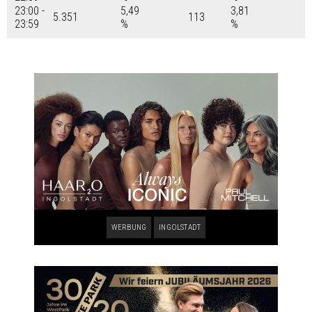
23:00 -
5,49
3,81
5.351
113
23:59
%
%
WERBUNG
INGOLSTADT