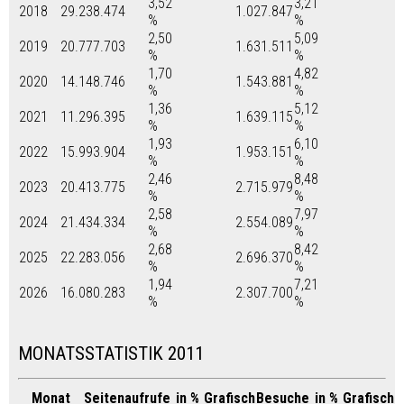
3,52
3,21
2018
29.238.474
1.027.847
%
%
2,50
5,09
2019
20.777.703
1.631.511
%
%
1,70
4,82
2020
14.148.746
1.543.881
%
%
1,36
5,12
2021
11.296.395
1.639.115
%
%
1,93
6,10
2022
15.993.904
1.953.151
%
%
2,46
8,48
2023
20.413.775
2.715.979
%
%
2,58
7,97
2024
21.434.334
2.554.089
%
%
2,68
8,42
2025
22.283.056
2.696.370
%
%
1,94
7,21
2026
16.080.283
2.307.700
%
%
MONATSSTATISTIK 2011
Monat
Seitenaufrufe
in %
Grafisch
Besuche
in %
Grafisch