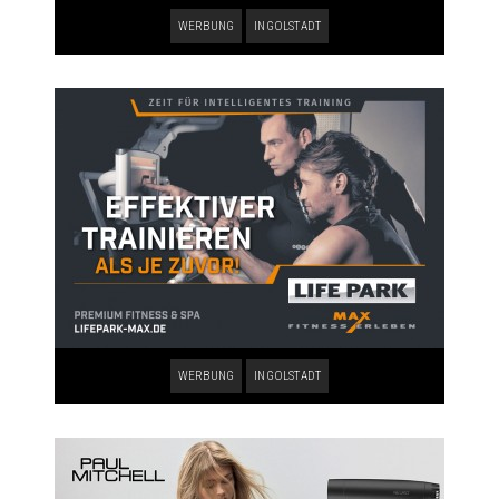
WERBUNG
INGOLSTADT
WERBUNG
INGOLSTADT