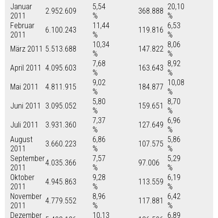
Januar
5,54
20,10
2.952.609
368.888
2011
%
%
Februar
11,44
6,53
6.100.243
119.816
2011
%
%
10,34
8,06
März 2011
5.513.688
147.822
%
%
7,68
8,92
April 2011
4.095.603
163.643
%
%
9,02
10,08
Mai 2011
4.811.915
184.877
%
%
5,80
8,70
Juni 2011
3.095.052
159.651
%
%
7,37
6,96
Juli 2011
3.931.360
127.649
%
%
August
6,86
5,86
3.660.223
107.575
2011
%
%
September
7,57
5,29
4.035.366
97.006
2011
%
%
Oktober
9,28
6,19
4.945.863
113.559
2011
%
%
November
8,96
6,42
4.779.552
117.881
2011
%
%
Dezember
10,13
6,89