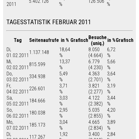
5.402.126
126.506
2011
%
%
TAGESSTATISTIK FEBRUAR 2011
Besuche
Tag
Seitenaufrufe
in %
Grafisch
in %
Grafisch
(uniq.)
Di,
18,64
8.050
6,72
1.137.148
01.02.2011
%
(4.664)
%
Mi,
13,37
6.779
5,66
815.599
02.02.2011
%
(4.230)
%
Do,
5,49
4.363
3,64
334.938
03.02.2011
%
(2.701)
%
Fr,
3,71
3.821
3,19
226.601
04.02.2011
%
(2.277)
%
Sa,
3,03
4.122
3,44
184.666
05.02.2011
%
(2.382)
%
So,
2,95
5.035
4,20
180.038
06.02.2011
%
(2.855)
%
Mo,
3,04
4.665
3,89
185.173
07.02.2011
%
(2.834)
%
Di,
1,92
3.400
2,84
117.267