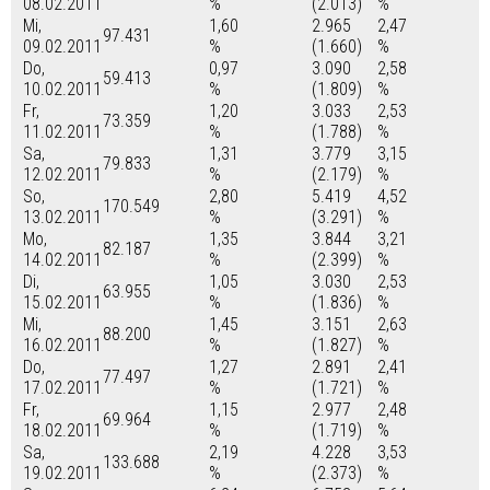
08.02.2011
%
(2.013)
%
Mi,
1,60
2.965
2,47
97.431
09.02.2011
%
(1.660)
%
Do,
0,97
3.090
2,58
59.413
10.02.2011
%
(1.809)
%
Fr,
1,20
3.033
2,53
73.359
11.02.2011
%
(1.788)
%
Sa,
1,31
3.779
3,15
79.833
12.02.2011
%
(2.179)
%
So,
2,80
5.419
4,52
170.549
13.02.2011
%
(3.291)
%
Mo,
1,35
3.844
3,21
82.187
14.02.2011
%
(2.399)
%
Di,
1,05
3.030
2,53
63.955
15.02.2011
%
(1.836)
%
Mi,
1,45
3.151
2,63
88.200
16.02.2011
%
(1.827)
%
Do,
1,27
2.891
2,41
77.497
17.02.2011
%
(1.721)
%
Fr,
1,15
2.977
2,48
69.964
18.02.2011
%
(1.719)
%
Sa,
2,19
4.228
3,53
133.688
19.02.2011
%
(2.373)
%