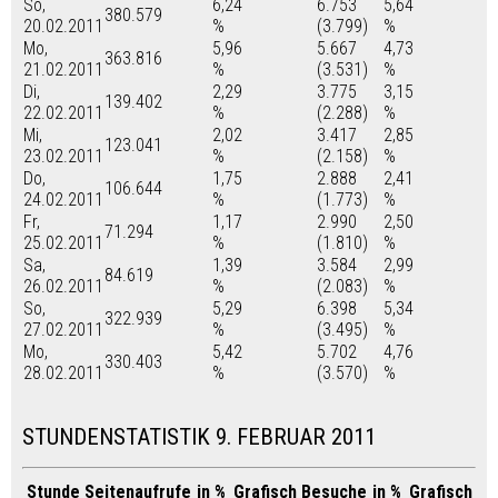
So,
6,24
6.753
5,64
380.579
20.02.2011
%
(3.799)
%
Mo,
5,96
5.667
4,73
363.816
21.02.2011
%
(3.531)
%
Di,
2,29
3.775
3,15
139.402
22.02.2011
%
(2.288)
%
Mi,
2,02
3.417
2,85
123.041
23.02.2011
%
(2.158)
%
Do,
1,75
2.888
2,41
106.644
24.02.2011
%
(1.773)
%
Fr,
1,17
2.990
2,50
71.294
25.02.2011
%
(1.810)
%
Sa,
1,39
3.584
2,99
84.619
26.02.2011
%
(2.083)
%
So,
5,29
6.398
5,34
322.939
27.02.2011
%
(3.495)
%
Mo,
5,42
5.702
4,76
330.403
28.02.2011
%
(3.570)
%
STUNDENSTATISTIK 9. FEBRUAR 2011
Stunde
Seitenaufrufe
in %
Grafisch
Besuche
in %
Grafisch