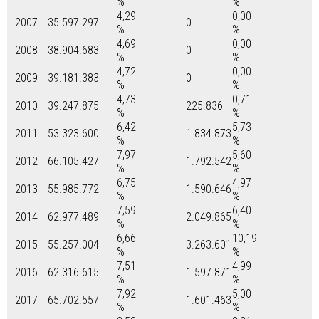
%
%
4,29
0,00
2007
35.597.297
0
%
%
4,69
0,00
2008
38.904.683
0
%
%
4,72
0,00
2009
39.181.383
0
%
%
4,73
0,71
2010
39.247.875
225.836
%
%
6,42
5,73
2011
53.323.600
1.834.873
%
%
7,97
5,60
2012
66.105.427
1.792.542
%
%
6,75
4,97
2013
55.985.772
1.590.646
%
%
7,59
6,40
2014
62.977.489
2.049.865
%
%
6,66
10,19
2015
55.257.004
3.263.601
%
%
7,51
4,99
2016
62.316.615
1.597.871
%
%
7,92
5,00
2017
65.702.557
1.601.463
%
%