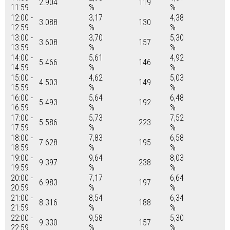
2.904
119
11:59
%
%
12:00 -
3,17
4,38
3.088
130
12:59
%
%
13:00 -
3,70
5,30
3.608
157
13:59
%
%
14:00 -
5,61
4,92
5.466
146
14:59
%
%
15:00 -
4,62
5,03
4.503
149
15:59
%
%
16:00 -
5,64
6,48
5.493
192
16:59
%
%
17:00 -
5,73
7,52
5.586
223
17:59
%
%
18:00 -
7,83
6,58
7.628
195
18:59
%
%
19:00 -
9,64
8,03
9.397
238
19:59
%
%
20:00 -
7,17
6,64
6.983
197
20:59
%
%
21:00 -
8,54
6,34
8.316
188
21:59
%
%
22:00 -
9,58
5,30
9.330
157
22:59
%
%