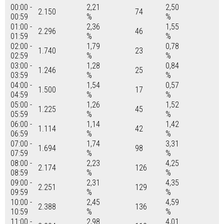
00:00 -
2,21
2,50
2.150
74
00:59
%
%
01:00 -
2,36
1,55
2.296
46
01:59
%
%
02:00 -
1,79
0,78
1.740
23
02:59
%
%
03:00 -
1,28
0,84
1.246
25
03:59
%
%
04:00 -
1,54
0,57
1.500
17
04:59
%
%
05:00 -
1,26
1,52
1.225
45
05:59
%
%
06:00 -
1,14
1,42
1.114
42
06:59
%
%
07:00 -
1,74
3,31
1.694
98
07:59
%
%
08:00 -
2,23
4,25
2.174
126
08:59
%
%
09:00 -
2,31
4,35
2.251
129
09:59
%
%
10:00 -
2,45
4,59
2.388
136
10:59
%
%
11:00 -
2,98
4,01