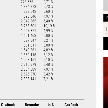
225.836
0,71 %
1.834.873
5,73 %
1.792.542
5,60 %
1.590.646
4,97 %
2.049.865
6,40 %
3.263.601
10,19 %
1.597.871
4,99 %
1.601.463
5,00 %
1.027.847
3,21 %
1.631.511
5,09 %
1.543.881
4,82 %
1.639.115
5,12 %
1.953.151
6,10 %
2.715.979
8,48 %
2.554.089
7,97 %
2.696.370
8,42 %
2.308.141
7,21 %
Grafisch
Besuche
in %
Grafisch