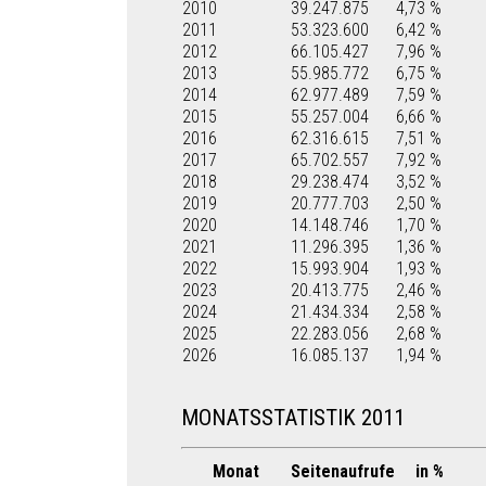
2010
39.247.875
4,73 %
2011
53.323.600
6,42 %
2012
66.105.427
7,96 %
2013
55.985.772
6,75 %
2014
62.977.489
7,59 %
2015
55.257.004
6,66 %
2016
62.316.615
7,51 %
2017
65.702.557
7,92 %
2018
29.238.474
3,52 %
2019
20.777.703
2,50 %
2020
14.148.746
1,70 %
2021
11.296.395
1,36 %
2022
15.993.904
1,93 %
2023
20.413.775
2,46 %
2024
21.434.334
2,58 %
2025
22.283.056
2,68 %
2026
16.085.137
1,94 %
MONATSSTATISTIK 2011
Monat
Seitenaufrufe
in %