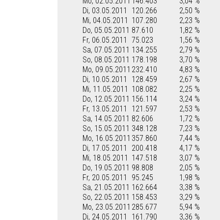
Mo, 02.05.2011
146.403
3,04 %
Di, 03.05.2011
120.266
2,50 %
Mi, 04.05.2011
107.280
2,23 %
Do, 05.05.2011
87.610
1,82 %
Fr, 06.05.2011
75.023
1,56 %
Sa, 07.05.2011
134.255
2,79 %
So, 08.05.2011
178.198
3,70 %
Mo, 09.05.2011
232.410
4,83 %
Di, 10.05.2011
128.459
2,67 %
Mi, 11.05.2011
108.082
2,25 %
Do, 12.05.2011
156.114
3,24 %
Fr, 13.05.2011
121.597
2,53 %
Sa, 14.05.2011
82.606
1,72 %
So, 15.05.2011
348.128
7,23 %
Mo, 16.05.2011
357.860
7,44 %
Di, 17.05.2011
200.418
4,17 %
Mi, 18.05.2011
147.518
3,07 %
Do, 19.05.2011
98.808
2,05 %
Fr, 20.05.2011
95.245
1,98 %
Sa, 21.05.2011
162.664
3,38 %
So, 22.05.2011
158.453
3,29 %
Mo, 23.05.2011
285.677
5,94 %
Di, 24.05.2011
161.790
3,36 %