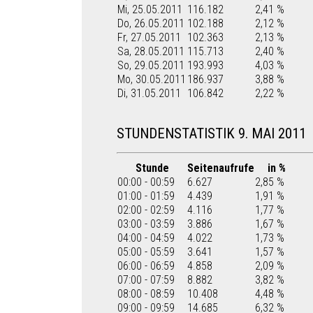
Mi, 25.05.2011
116.182
2,41 %
Do, 26.05.2011
102.188
2,12 %
Fr, 27.05.2011
102.363
2,13 %
Sa, 28.05.2011
115.713
2,40 %
So, 29.05.2011
193.993
4,03 %
Mo, 30.05.2011
186.937
3,88 %
Di, 31.05.2011
106.842
2,22 %
STUNDENSTATISTIK 9. MAI 2011
Stunde
Seitenaufrufe
in %
00:00 - 00:59
6.627
2,85 %
01:00 - 01:59
4.439
1,91 %
02:00 - 02:59
4.116
1,77 %
03:00 - 03:59
3.886
1,67 %
04:00 - 04:59
4.022
1,73 %
05:00 - 05:59
3.641
1,57 %
06:00 - 06:59
4.858
2,09 %
07:00 - 07:59
8.882
3,82 %
08:00 - 08:59
10.408
4,48 %
09:00 - 09:59
14.685
6,32 %