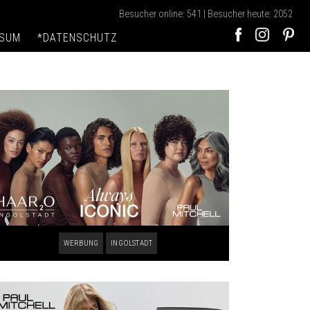
Besucher online: 541 | Besucher heute: 2052
SSUM
*DATENSCHUTZ
WERBUNG
INGOLSTADT