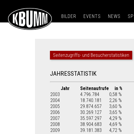
BILDER
EVENTS
NEWS
SP
Seitenzugriffs- und Besucherstatistiken
JAHRESSTATISTIK
Jahr
Seitenaufrufe
in %
2003
4.796.784
0,58 %
2004
18.740.181
2,26 %
2005
29.874.657
3,60 %
2006
30.269.127
3,65 %
2007
35.597.297
4,29 %
2008
38.904.683
4,69 %
2009
39.181.383
4,72 %