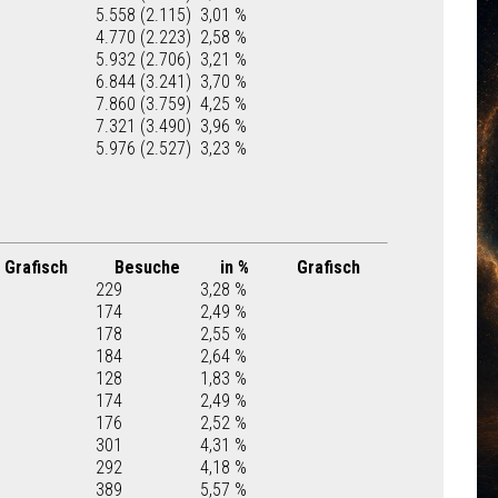
5.558 (2.115)
3,01 %
4.770 (2.223)
2,58 %
5.932 (2.706)
3,21 %
6.844 (3.241)
3,70 %
7.860 (3.759)
4,25 %
7.321 (3.490)
3,96 %
5.976 (2.527)
3,23 %
Grafisch
Besuche
in %
Grafisch
229
3,28 %
174
2,49 %
178
2,55 %
184
2,64 %
128
1,83 %
174
2,49 %
176
2,52 %
301
4,31 %
292
4,18 %
389
5,57 %