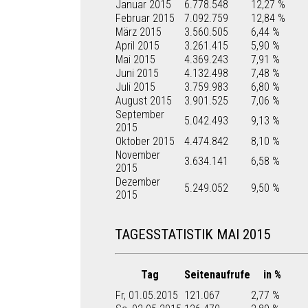
Januar 2015
6.778.548
12,27 %
Februar 2015
7.092.759
12,84 %
März 2015
3.560.505
6,44 %
April 2015
3.261.415
5,90 %
Mai 2015
4.369.243
7,91 %
Juni 2015
4.132.498
7,48 %
Juli 2015
3.759.983
6,80 %
August 2015
3.901.525
7,06 %
September
5.042.493
9,13 %
2015
Oktober 2015
4.474.842
8,10 %
November
3.634.141
6,58 %
2015
Dezember
5.249.052
9,50 %
2015
TAGESSTATISTIK MAI 2015
Tag
Seitenaufrufe
in %
Fr, 01.05.2015
121.067
2,77 %