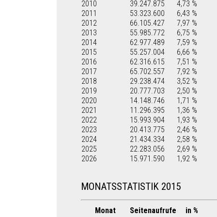
2010
39.247.875
4,73 %
2011
53.323.600
6,43 %
2012
66.105.427
7,97 %
2013
55.985.772
6,75 %
2014
62.977.489
7,59 %
2015
55.257.004
6,66 %
2016
62.316.615
7,51 %
2017
65.702.557
7,92 %
2018
29.238.474
3,52 %
2019
20.777.703
2,50 %
2020
14.148.746
1,71 %
2021
11.296.395
1,36 %
2022
15.993.904
1,93 %
2023
20.413.775
2,46 %
2024
21.434.334
2,58 %
2025
22.283.056
2,69 %
2026
15.971.590
1,92 %
MONATSSTATISTIK 2015
Monat
Seitenaufrufe
in %