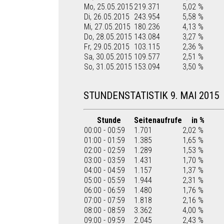
Mo, 25.05.2015
219.371
5,02 %
Di, 26.05.2015
243.954
5,58 %
Mi, 27.05.2015
180.236
4,13 %
Do, 28.05.2015
143.084
3,27 %
Fr, 29.05.2015
103.115
2,36 %
Sa, 30.05.2015
109.577
2,51 %
So, 31.05.2015
153.094
3,50 %
STUNDENSTATISTIK 9. MAI 2015
Stunde
Seitenaufrufe
in %
00:00 - 00:59
1.701
2,02 %
01:00 - 01:59
1.385
1,65 %
02:00 - 02:59
1.289
1,53 %
03:00 - 03:59
1.431
1,70 %
04:00 - 04:59
1.157
1,37 %
05:00 - 05:59
1.944
2,31 %
06:00 - 06:59
1.480
1,76 %
07:00 - 07:59
1.818
2,16 %
08:00 - 08:59
3.362
4,00 %
09:00 - 09:59
2.045
2,43 %