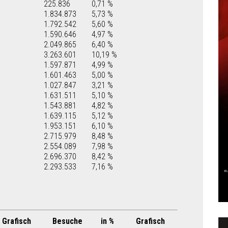
225.836
0,71 %
1.834.873
5,73 %
1.792.542
5,60 %
1.590.646
4,97 %
2.049.865
6,40 %
3.263.601
10,19 %
1.597.871
4,99 %
1.601.463
5,00 %
1.027.847
3,21 %
1.631.511
5,10 %
1.543.881
4,82 %
1.639.115
5,12 %
1.953.151
6,10 %
2.715.979
8,48 %
2.554.089
7,98 %
2.696.370
8,42 %
2.293.533
7,16 %
Grafisch
Besuche
in %
Grafisch