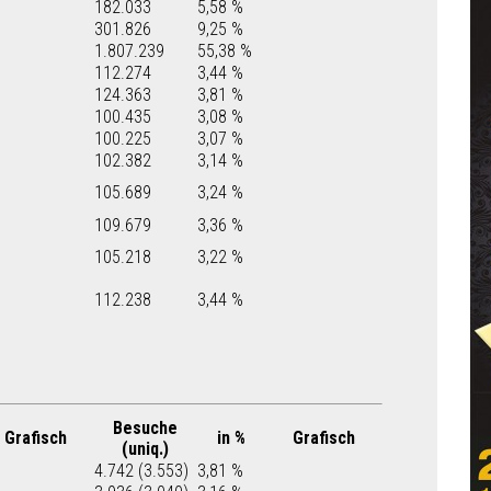
182.033
5,58 %
301.826
9,25 %
1.807.239
55,38 %
112.274
3,44 %
124.363
3,81 %
100.435
3,08 %
100.225
3,07 %
102.382
3,14 %
105.689
3,24 %
109.679
3,36 %
105.218
3,22 %
112.238
3,44 %
Besuche
Grafisch
in %
Grafisch
(uniq.)
4.742 (3.553)
3,81 %