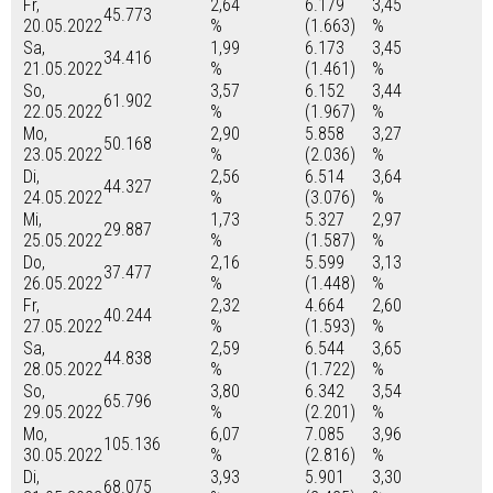
Fr,
2,64
6.179
3,45
45.773
20.05.2022
%
(1.663)
%
Sa,
1,99
6.173
3,45
34.416
21.05.2022
%
(1.461)
%
So,
3,57
6.152
3,44
61.902
22.05.2022
%
(1.967)
%
Mo,
2,90
5.858
3,27
50.168
23.05.2022
%
(2.036)
%
Di,
2,56
6.514
3,64
44.327
24.05.2022
%
(3.076)
%
Mi,
1,73
5.327
2,97
29.887
25.05.2022
%
(1.587)
%
Do,
2,16
5.599
3,13
37.477
26.05.2022
%
(1.448)
%
Fr,
2,32
4.664
2,60
40.244
27.05.2022
%
(1.593)
%
Sa,
2,59
6.544
3,65
44.838
28.05.2022
%
(1.722)
%
So,
3,80
6.342
3,54
65.796
29.05.2022
%
(2.201)
%
Mo,
6,07
7.085
3,96
105.136
30.05.2022
%
(2.816)
%
Di,
3,93
5.901
3,30
68.075