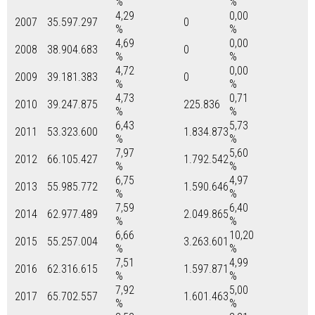
%
%
4,29
0,00
2007
35.597.297
0
%
%
4,69
0,00
2008
38.904.683
0
%
%
4,72
0,00
2009
39.181.383
0
%
%
4,73
0,71
2010
39.247.875
225.836
%
%
6,43
5,73
2011
53.323.600
1.834.873
%
%
7,97
5,60
2012
66.105.427
1.792.542
%
%
6,75
4,97
2013
55.985.772
1.590.646
%
%
7,59
6,40
2014
62.977.489
2.049.865
%
%
6,66
10,20
2015
55.257.004
3.263.601
%
%
7,51
4,99
2016
62.316.615
1.597.871
%
%
7,92
5,00
2017
65.702.557
1.601.463
%
%