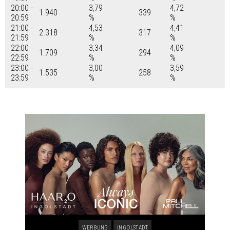
20:00 -
3,79
4,72
1.940
339
20:59
%
%
21:00 -
4,53
4,41
2.318
317
21:59
%
%
22:00 -
3,34
4,09
1.709
294
22:59
%
%
23:00 -
3,00
3,59
1.535
258
23:59
%
%
WERBUNG
INGOLSTADT