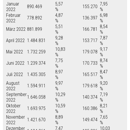
Januar
5,57
7,95
890.469
155.270
2022
%
%
Februar
4,87
6,98
778.892
136.397
2022
%
%
5,51
8,54
März 2022
881.899
166.781
%
%
9,28
7,87
April 2022
1.484.831
153.717
%
%
10,83
9,17
Mai 2022
1.732.259
179.078
%
%
7,75
8,74
Juni 2022
1.239.374
170.733
%
%
8,97
8,47
Juli 2022
1.435.305
165.517
%
%
August
9,97
9,20
1.594.911
179.618
2022
%
%
September
10,29
7,19
1.646.058
140.374
2022
%
%
Oktober
10,59
8,21
1.693.975
160.386
2022
%
%
November
8,89
7,65
1.421.670
149.474
2022
%
%
Dezember
7,47
10,03