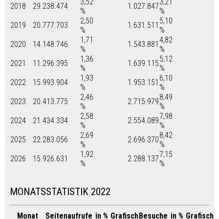
3,52
3,21
2018
29.238.474
1.027.847
%
%
2,50
5,10
2019
20.777.703
1.631.511
%
%
1,71
4,82
2020
14.148.746
1.543.881
%
%
1,36
5,12
2021
11.296.395
1.639.115
%
%
1,93
6,10
2022
15.993.904
1.953.151
%
%
2,46
8,49
2023
20.413.775
2.715.979
%
%
2,58
7,98
2024
21.434.334
2.554.089
%
%
2,69
8,42
2025
22.283.056
2.696.370
%
%
1,92
7,15
2026
15.926.631
2.288.137
%
%
MONATSSTATISTIK 2022
Monat
Seitenaufrufe
in %
Grafisch
Besuche
in %
Grafisch