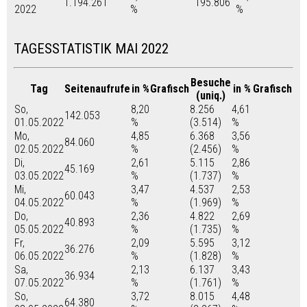
1.194.261
195.806
2022
%
%
TAGESSTATISTIK MAI 2022
Besuche
Tag
Seitenaufrufe
in %
Grafisch
in %
Grafisch
(uniq.)
So,
8,20
8.256
4,61
142.053
01.05.2022
%
(3.514)
%
Mo,
4,85
6.368
3,56
84.060
02.05.2022
%
(2.456)
%
Di,
2,61
5.115
2,86
45.169
03.05.2022
%
(1.737)
%
Mi,
3,47
4.537
2,53
60.043
04.05.2022
%
(1.969)
%
Do,
2,36
4.822
2,69
40.893
05.05.2022
%
(1.735)
%
Fr,
2,09
5.595
3,12
36.276
06.05.2022
%
(1.828)
%
Sa,
2,13
6.137
3,43
36.934
07.05.2022
%
(1.761)
%
So,
3,72
8.015
4,48
64.380