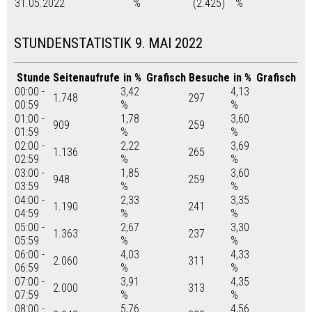
31.05.2022
%
(2.425)
%
STUNDENSTATISTIK 9. MAI 2022
Stunde
Seitenaufrufe
in %
Grafisch
Besuche
in %
Grafisch
00:00 -
3,42
4,13
1.748
297
00:59
%
%
01:00 -
1,78
3,60
909
259
01:59
%
%
02:00 -
2,22
3,69
1.136
265
02:59
%
%
03:00 -
1,85
3,60
948
259
03:59
%
%
04:00 -
2,33
3,35
1.190
241
04:59
%
%
05:00 -
2,67
3,30
1.363
237
05:59
%
%
06:00 -
4,03
4,33
2.060
311
06:59
%
%
07:00 -
3,91
4,35
2.000
313
07:59
%
%
08:00 -
5,76
4,56