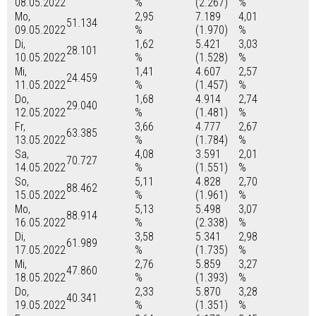
08.05.2022
%
(2.267)
%
Mo,
2,95
7.189
4,01
51.134
09.05.2022
%
(1.970)
%
Di,
1,62
5.421
3,03
28.101
10.05.2022
%
(1.528)
%
Mi,
1,41
4.607
2,57
24.459
11.05.2022
%
(1.457)
%
Do,
1,68
4.914
2,74
29.040
12.05.2022
%
(1.481)
%
Fr,
3,66
4.777
2,67
63.385
13.05.2022
%
(1.784)
%
Sa,
4,08
3.591
2,01
70.727
14.05.2022
%
(1.551)
%
So,
5,11
4.828
2,70
88.462
15.05.2022
%
(1.961)
%
Mo,
5,13
5.498
3,07
88.914
16.05.2022
%
(2.338)
%
Di,
3,58
5.341
2,98
61.989
17.05.2022
%
(1.735)
%
Mi,
2,76
5.859
3,27
47.860
18.05.2022
%
(1.393)
%
Do,
2,33
5.870
3,28
40.341
19.05.2022
%
(1.351)
%