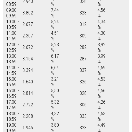
2.943
328
08:59
%
%
09:00 -
7,44
4,56
3.802
328
09:59
%
%
10:00 -
5,24
4,34
2.677
312
10:59
%
%
11:00 -
4,51
4,30
2.307
309
11:59
%
%
12:00 -
5,23
3,92
2.672
282
12:59
%
%
13:00 -
6,17
3,99
3.154
287
13:59
%
%
14:00 -
6,64
4,69
3.394
337
14:59
%
%
15:00 -
3,21
4,53
1.640
326
15:59
%
%
16:00 -
5,50
4,56
2.814
328
16:59
%
%
17:00 -
5,32
4,26
2.722
306
17:59
%
%
18:00 -
4,32
4,63
2.208
333
18:59
%
%
19:00 -
3,80
4,49
1.945
323
19:59
%
%