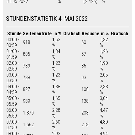
31.05.2022
%
(2.425)
%
STUNDENSTATISTIK 4. MAI 2022
Stunde
Seitenaufrufe
in %
Grafisch
Besuche
in %
Grafisch
00:00 -
1,53
1,32
918
60
00:59
%
%
01:00 -
1,34
1,26
805
57
01:59
%
%
02:00 -
1,23
1,90
739
86
02:59
%
%
03:00 -
1,23
2,05
738
93
03:59
%
%
04:00 -
1,38
2,38
827
108
04:59
%
%
05:00 -
1,65
3,04
989
138
05:59
%
%
06:00 -
2,28
4,47
1.370
203
06:59
%
%
07:00 -
2,60
4,80
1.562
218
07:59
%
%
08:00 -
2,92
4,94