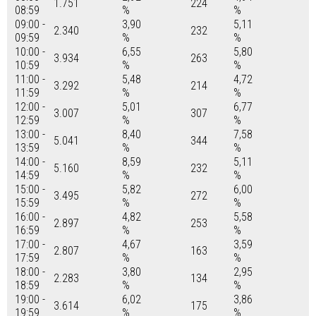
1.751
224
08:59
%
%
09:00 -
3,90
5,11
2.340
232
09:59
%
%
10:00 -
6,55
5,80
3.934
263
10:59
%
%
11:00 -
5,48
4,72
3.292
214
11:59
%
%
12:00 -
5,01
6,77
3.007
307
12:59
%
%
13:00 -
8,40
7,58
5.041
344
13:59
%
%
14:00 -
8,59
5,11
5.160
232
14:59
%
%
15:00 -
5,82
6,00
3.495
272
15:59
%
%
16:00 -
4,82
5,58
2.897
253
16:59
%
%
17:00 -
4,67
3,59
2.807
163
17:59
%
%
18:00 -
3,80
2,95
2.283
134
18:59
%
%
19:00 -
6,02
3,86
3.614
175
19:59
%
%