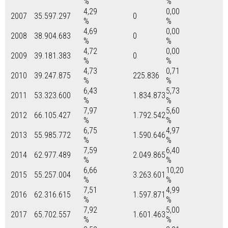
%
%
4,29
0,00
2007
35.597.297
0
%
%
4,69
0,00
2008
38.904.683
0
%
%
4,72
0,00
2009
39.181.383
0
%
%
4,73
0,71
2010
39.247.875
225.836
%
%
6,43
5,73
2011
53.323.600
1.834.873
%
%
7,97
5,60
2012
66.105.427
1.792.542
%
%
6,75
4,97
2013
55.985.772
1.590.646
%
%
7,59
6,40
2014
62.977.489
2.049.865
%
%
6,66
10,20
2015
55.257.004
3.263.601
%
%
7,51
4,99
2016
62.316.615
1.597.871
%
%
7,92
5,00
2017
65.702.557
1.601.463
%
%