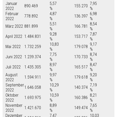
Januar
5,57
7,95
890.469
155.270
2022
%
%
Februar
4,87
6,98
778.892
136.397
2022
%
%
5,51
8,54
März 2022
881.899
166.781
%
%
9,28
7,87
April 2022
1.484.831
153.717
%
%
10,83
9,17
Mai 2022
1.732.259
179.078
%
%
7,75
8,74
Juni 2022
1.239.374
170.733
%
%
8,97
8,47
Juli 2022
1.435.305
165.517
%
%
August
9,97
9,20
1.594.911
179.618
2022
%
%
September
10,29
7,19
1.646.058
140.374
2022
%
%
Oktober
10,59
8,21
1.693.975
160.386
2022
%
%
November
8,89
7,65
1.421.670
149.474
2022
%
%
Dezember
7,47
10,03