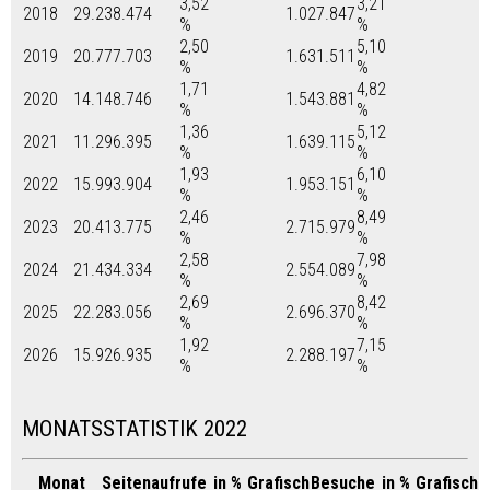
3,52
3,21
2018
29.238.474
1.027.847
%
%
2,50
5,10
2019
20.777.703
1.631.511
%
%
1,71
4,82
2020
14.148.746
1.543.881
%
%
1,36
5,12
2021
11.296.395
1.639.115
%
%
1,93
6,10
2022
15.993.904
1.953.151
%
%
2,46
8,49
2023
20.413.775
2.715.979
%
%
2,58
7,98
2024
21.434.334
2.554.089
%
%
2,69
8,42
2025
22.283.056
2.696.370
%
%
1,92
7,15
2026
15.926.935
2.288.197
%
%
MONATSSTATISTIK 2022
Monat
Seitenaufrufe
in %
Grafisch
Besuche
in %
Grafisch