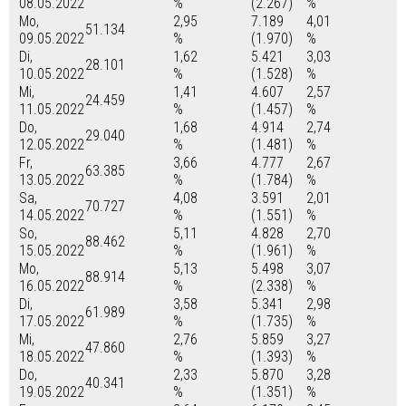
08.05.2022
%
(2.267)
%
Mo,
2,95
7.189
4,01
51.134
09.05.2022
%
(1.970)
%
Di,
1,62
5.421
3,03
28.101
10.05.2022
%
(1.528)
%
Mi,
1,41
4.607
2,57
24.459
11.05.2022
%
(1.457)
%
Do,
1,68
4.914
2,74
29.040
12.05.2022
%
(1.481)
%
Fr,
3,66
4.777
2,67
63.385
13.05.2022
%
(1.784)
%
Sa,
4,08
3.591
2,01
70.727
14.05.2022
%
(1.551)
%
So,
5,11
4.828
2,70
88.462
15.05.2022
%
(1.961)
%
Mo,
5,13
5.498
3,07
88.914
16.05.2022
%
(2.338)
%
Di,
3,58
5.341
2,98
61.989
17.05.2022
%
(1.735)
%
Mi,
2,76
5.859
3,27
47.860
18.05.2022
%
(1.393)
%
Do,
2,33
5.870
3,28
40.341
19.05.2022
%
(1.351)
%