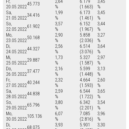
Fr,
2,64
6.179
3,45
45.773
20.05.2022
%
(1.663)
%
Sa,
1,99
6.173
3,45
34.416
21.05.2022
%
(1.461)
%
So,
3,57
6.152
3,44
61.902
22.05.2022
%
(1.967)
%
Mo,
2,90
5.858
3,27
50.168
23.05.2022
%
(2.036)
%
Di,
2,56
6.514
3,64
44.327
24.05.2022
%
(3.076)
%
Mi,
1,73
5.327
2,97
29.887
25.05.2022
%
(1.587)
%
Do,
2,16
5.599
3,13
37.477
26.05.2022
%
(1.448)
%
Fr,
2,32
4.664
2,60
40.244
27.05.2022
%
(1.593)
%
Sa,
2,59
6.544
3,65
44.838
28.05.2022
%
(1.722)
%
So,
3,80
6.342
3,54
65.796
29.05.2022
%
(2.201)
%
Mo,
6,07
7.085
3,96
105.136
30.05.2022
%
(2.816)
%
Di,
3,93
5.901
3,30
68.075