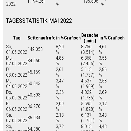
1.194.261
195.806
2022
%
%
TAGESSTATISTIK MAI 2022
Besuche
Tag
Seitenaufrufe
in %
Grafisch
in %
Grafisch
(uniq.)
So,
8,20
8.256
4,61
142.053
01.05.2022
%
(3.514)
%
Mo,
4,85
6.368
3,56
84.060
02.05.2022
%
(2.456)
%
Di,
2,61
5.115
2,86
45.169
03.05.2022
%
(1.737)
%
Mi,
3,47
4.537
2,53
60.043
04.05.2022
%
(1.969)
%
Do,
2,36
4.822
2,69
40.893
05.05.2022
%
(1.735)
%
Fr,
2,09
5.595
3,12
36.276
06.05.2022
%
(1.828)
%
Sa,
2,13
6.137
3,43
36.934
07.05.2022
%
(1.761)
%
So,
3,72
8.015
4,48
64.380