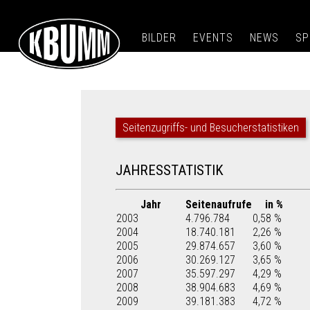
BILDER
EVENTS
NEWS
SP
Seitenzugriffs- und Besucherstatistiken
JAHRESSTATISTIK
Jahr
Seitenaufrufe
in %
2003
4.796.784
0,58 %
2004
18.740.181
2,26 %
2005
29.874.657
3,60 %
2006
30.269.127
3,65 %
2007
35.597.297
4,29 %
2008
38.904.683
4,69 %
2009
39.181.383
4,72 %