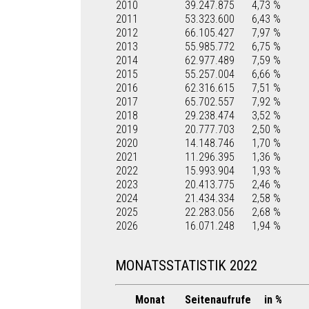
2010
39.247.875
4,73 %
2011
53.323.600
6,43 %
2012
66.105.427
7,97 %
2013
55.985.772
6,75 %
2014
62.977.489
7,59 %
2015
55.257.004
6,66 %
2016
62.316.615
7,51 %
2017
65.702.557
7,92 %
2018
29.238.474
3,52 %
2019
20.777.703
2,50 %
2020
14.148.746
1,70 %
2021
11.296.395
1,36 %
2022
15.993.904
1,93 %
2023
20.413.775
2,46 %
2024
21.434.334
2,58 %
2025
22.283.056
2,68 %
2026
16.071.248
1,94 %
MONATSSTATISTIK 2022
Monat
Seitenaufrufe
in %