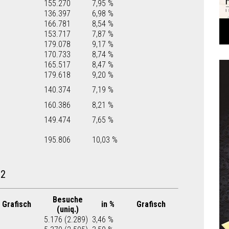
155.270
7,95 %
136.397
6,98 %
166.781
8,54 %
153.717
7,87 %
179.078
9,17 %
170.733
8,74 %
165.517
8,47 %
179.618
9,20 %
140.374
7,19 %
160.386
8,21 %
149.474
7,65 %
195.806
10,03 %
22
Besuche
Grafisch
in %
Grafisch
(uniq.)
5.176 (2.289)
3,46 %