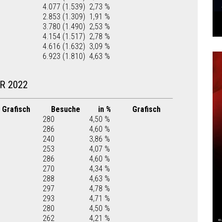
4.077 (1.539)
2,73 %
2.853 (1.309)
1,91 %
3.780 (1.490)
2,53 %
4.154 (1.517)
2,78 %
4.616 (1.632)
3,09 %
6.923 (1.810)
4,63 %
R 2022
Grafisch
Besuche
in %
Grafisch
280
4,50 %
286
4,60 %
240
3,86 %
253
4,07 %
286
4,60 %
270
4,34 %
288
4,63 %
297
4,78 %
293
4,71 %
280
4,50 %
262
4,21 %