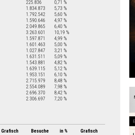
225.836
0,71 %
1.834.873
5,73 %
1.792.542
5,60 %
1.590.646
4,97 %
2.049.865
6,40 %
3.263.601
10,19 %
1.597.871
4,99 %
1.601.463
5,00 %
1.027.847
3,21 %
1.631.511
5,09 %
1.543.881
4,82 %
1.639.115
5,12 %
1.953.151
6,10 %
2.715.979
8,48 %
2.554.089
7,98 %
2.696.370
8,42 %
2.306.697
7,20 %
Grafisch
Besuche
in %
Grafisch