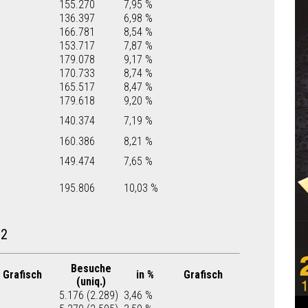
155.270
7,95 %
136.397
6,98 %
166.781
8,54 %
153.717
7,87 %
179.078
9,17 %
170.733
8,74 %
165.517
8,47 %
179.618
9,20 %
140.374
7,19 %
160.386
8,21 %
149.474
7,65 %
195.806
10,03 %
22
Besuche
Grafisch
in %
Grafisch
(uniq.)
5.176 (2.289)
3,46 %