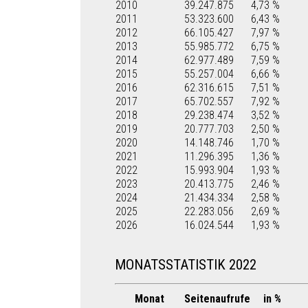
2010
39.247.875
4,73 %
2011
53.323.600
6,43 %
2012
66.105.427
7,97 %
2013
55.985.772
6,75 %
2014
62.977.489
7,59 %
2015
55.257.004
6,66 %
2016
62.316.615
7,51 %
2017
65.702.557
7,92 %
2018
29.238.474
3,52 %
2019
20.777.703
2,50 %
2020
14.148.746
1,70 %
2021
11.296.395
1,36 %
2022
15.993.904
1,93 %
2023
20.413.775
2,46 %
2024
21.434.334
2,58 %
2025
22.283.056
2,69 %
2026
16.024.544
1,93 %
MONATSSTATISTIK 2022
Monat
Seitenaufrufe
in %