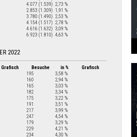
4.077 (1.539)
2,73 %
2.853 (1.309)
1,91 %
3.780 (1.490)
2,53 %
4.154 (1.517)
2,78 %
4.616 (1.632)
3,09 %
6.923 (1.810)
4,63 %
ER 2022
Grafisch
Besuche
in %
Grafisch
195
3,58 %
160
2,94 %
165
3,03 %
182
3,34 %
175
3,22 %
191
3,51 %
217
3,99 %
247
4,54 %
179
3,29 %
229
4,21 %
234
4,30 %