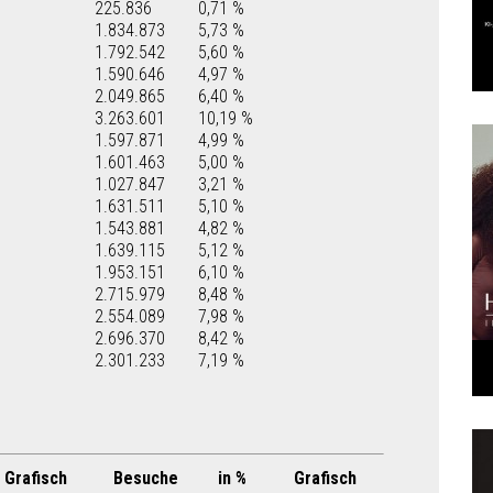
225.836
0,71 %
1.834.873
5,73 %
1.792.542
5,60 %
1.590.646
4,97 %
2.049.865
6,40 %
3.263.601
10,19 %
1.597.871
4,99 %
1.601.463
5,00 %
1.027.847
3,21 %
1.631.511
5,10 %
1.543.881
4,82 %
1.639.115
5,12 %
1.953.151
6,10 %
2.715.979
8,48 %
2.554.089
7,98 %
2.696.370
8,42 %
2.301.233
7,19 %
Grafisch
Besuche
in %
Grafisch