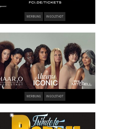
WERBUNG
INGOLSTADT
WERBUNG
INGOLSTADT