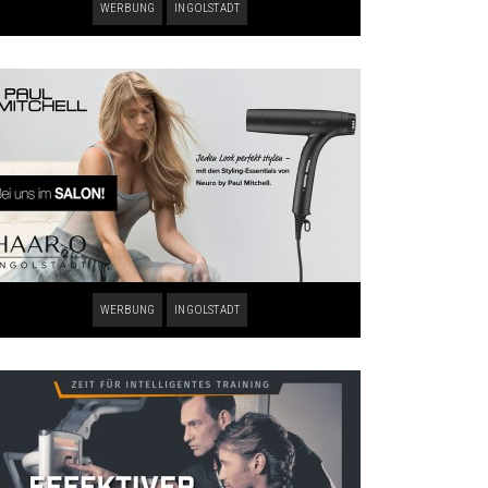
WERBUNG
INGOLSTADT
WERBUNG
INGOLSTADT