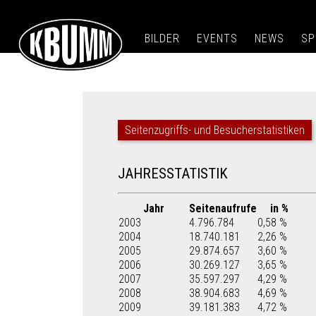
BILDER
EVENTS
NEWS
SP
Seitenzugriffs- und Besucherstatistiken
JAHRESSTATISTIK
Jahr
Seitenaufrufe
in %
2003
4.796.784
0,58 %
2004
18.740.181
2,26 %
2005
29.874.657
3,60 %
2006
30.269.127
3,65 %
2007
35.597.297
4,29 %
2008
38.904.683
4,69 %
2009
39.181.383
4,72 %