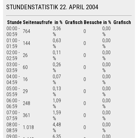
STUNDENSTATISTIK 22. APRIL 2004
Stunde
Seitenaufrufe
in %
Grafisch
Besuche
in %
Grafisch
00:00 -
3,36
0,00
764
0
00:59
%
%
01:00 -
0,63
0,00
144
0
01:59
%
%
02:00 -
0,11
0,00
26
0
02:59
%
%
03:00 -
0,26
0,00
60
0
03:59
%
%
04:00 -
0,07
0,00
16
0
04:59
%
%
05:00 -
0,13
0,00
29
0
05:59
%
%
06:00 -
1,09
0,00
248
0
06:59
%
%
07:00 -
1,59
0,00
361
0
07:59
%
%
08:00 -
4,48
0,00
1.018
0
08:59
%
%
09:00 -
6,35
0,00