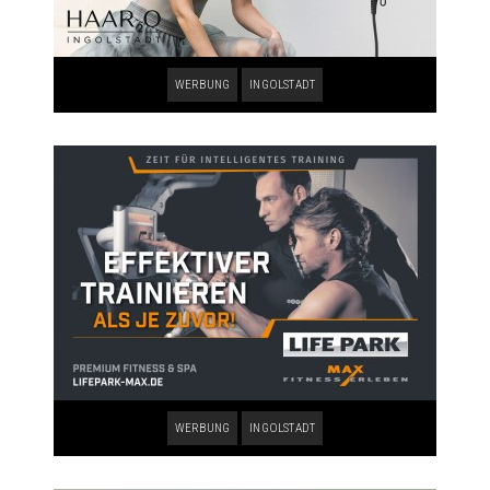
WERBUNG
INGOLSTADT
WERBUNG
INGOLSTADT