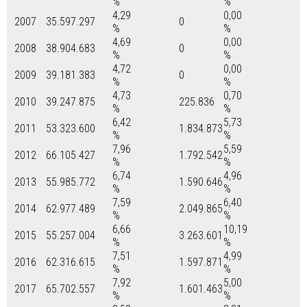
%
%
4,29
0,00
2007
35.597.297
0
%
%
4,69
0,00
2008
38.904.683
0
%
%
4,72
0,00
2009
39.181.383
0
%
%
4,73
0,70
2010
39.247.875
225.836
%
%
6,42
5,73
2011
53.323.600
1.834.873
%
%
7,96
5,59
2012
66.105.427
1.792.542
%
%
6,74
4,96
2013
55.985.772
1.590.646
%
%
7,59
6,40
2014
62.977.489
2.049.865
%
%
6,66
10,19
2015
55.257.004
3.263.601
%
%
7,51
4,99
2016
62.316.615
1.597.871
%
%
7,92
5,00
2017
65.702.557
1.601.463
%
%