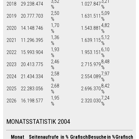
3,52
3,21
2018
29.238.474
1.027.847
%
%
2,50
5,09
2019
20.777.703
1.631.511
%
%
1,70
4,82
2020
14.148.746
1.543.881
%
%
1,36
5,12
2021
11.296.395
1.639.115
%
%
1,93
6,10
2022
15.993.904
1.953.151
%
%
2,46
8,48
2023
20.413.775
2.715.979
%
%
2,58
7,97
2024
21.434.334
2.554.089
%
%
2,68
8,42
2025
22.283.056
2.696.370
%
%
1,95
7,24
2026
16.198.577
2.320.030
%
%
MONATSSTATISTIK 2004
Monat
Seitenaufrufe
in %
Grafisch
Besuche
in %
Grafisch