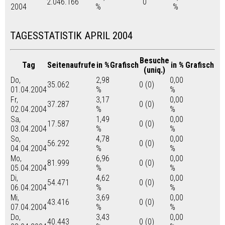
2.046.166
0
2004
%
%
TAGESSTATISTIK APRIL 2004
Besuche
Tag
Seitenaufrufe
in %
Grafisch
in %
Grafisch
(uniq.)
Do,
2,98
0,00
35.062
0 (0)
01.04.2004
%
%
Fr,
3,17
0,00
37.287
0 (0)
02.04.2004
%
%
Sa,
1,49
0,00
17.587
0 (0)
03.04.2004
%
%
So,
4,78
0,00
56.292
0 (0)
04.04.2004
%
%
Mo,
6,96
0,00
81.999
0 (0)
05.04.2004
%
%
Di,
4,62
0,00
54.471
0 (0)
06.04.2004
%
%
Mi,
3,69
0,00
43.416
0 (0)
07.04.2004
%
%
Do,
3,43
0,00
40.443
0 (0)