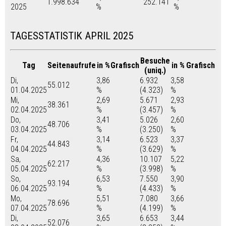
1.998.634
252.141
2025
%
%
TAGESSTATISTIK APRIL 2025
Besuche
Tag
Seitenaufrufe
in %
Grafisch
in %
Grafisch
(uniq.)
Di,
3,86
6.932
3,58
55.012
01.04.2025
%
(4.323)
%
Mi,
2,69
5.671
2,93
38.361
02.04.2025
%
(3.457)
%
Do,
3,41
5.026
2,60
48.706
03.04.2025
%
(3.250)
%
Fr,
3,14
6.523
3,37
44.843
04.04.2025
%
(3.629)
%
Sa,
4,36
10.107
5,22
62.217
05.04.2025
%
(3.998)
%
So,
6,53
7.550
3,90
93.194
06.04.2025
%
(4.433)
%
Mo,
5,51
7.080
3,66
78.696
07.04.2025
%
(4.199)
%
Di,
3,65
6.653
3,44
52.076