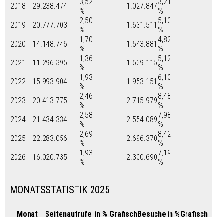
3,52
3,21
2018
29.238.474
1.027.847
%
%
2,50
5,10
2019
20.777.703
1.631.511
%
%
1,70
4,82
2020
14.148.746
1.543.881
%
%
1,36
5,12
2021
11.296.395
1.639.115
%
%
1,93
6,10
2022
15.993.904
1.953.151
%
%
2,46
8,48
2023
20.413.775
2.715.979
%
%
2,58
7,98
2024
21.434.334
2.554.089
%
%
2,69
8,42
2025
22.283.056
2.696.370
%
%
1,93
7,19
2026
16.020.735
2.300.690
%
%
MONATSSTATISTIK 2025
Monat
Seitenaufrufe
in %
Grafisch
Besuche
in %
Grafisch