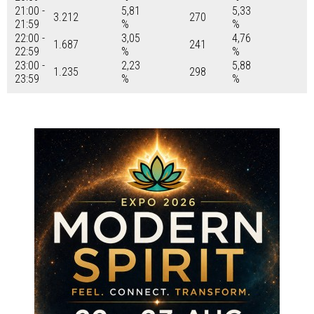
21:00 -
5,81
5,33
3.212
270
21:59
%
%
22:00 -
3,05
4,76
1.687
241
22:59
%
%
23:00 -
2,23
5,88
1.235
298
23:59
%
%