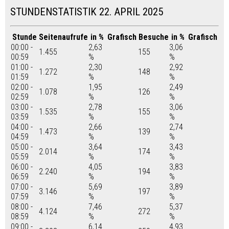
STUNDENSTATISTIK 22. APRIL 2025
Stunde
Seitenaufrufe
in %
Grafisch
Besuche
in %
Grafisch
00:00 -
2,63
3,06
1.455
155
00:59
%
%
01:00 -
2,30
2,92
1.272
148
01:59
%
%
02:00 -
1,95
2,49
1.078
126
02:59
%
%
03:00 -
2,78
3,06
1.535
155
03:59
%
%
04:00 -
2,66
2,74
1.473
139
04:59
%
%
05:00 -
3,64
3,43
2.014
174
05:59
%
%
06:00 -
4,05
3,83
2.240
194
06:59
%
%
07:00 -
5,69
3,89
3.146
197
07:59
%
%
08:00 -
7,46
5,37
4.124
272
08:59
%
%
09:00 -
6,14
4,93