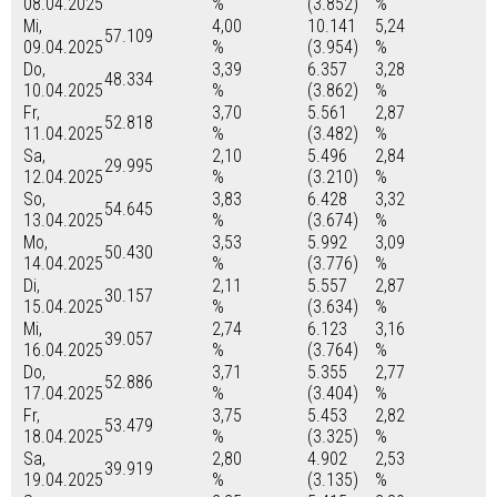
08.04.2025
%
(3.852)
%
Mi,
4,00
10.141
5,24
57.109
09.04.2025
%
(3.954)
%
Do,
3,39
6.357
3,28
48.334
10.04.2025
%
(3.862)
%
Fr,
3,70
5.561
2,87
52.818
11.04.2025
%
(3.482)
%
Sa,
2,10
5.496
2,84
29.995
12.04.2025
%
(3.210)
%
So,
3,83
6.428
3,32
54.645
13.04.2025
%
(3.674)
%
Mo,
3,53
5.992
3,09
50.430
14.04.2025
%
(3.776)
%
Di,
2,11
5.557
2,87
30.157
15.04.2025
%
(3.634)
%
Mi,
2,74
6.123
3,16
39.057
16.04.2025
%
(3.764)
%
Do,
3,71
5.355
2,77
52.886
17.04.2025
%
(3.404)
%
Fr,
3,75
5.453
2,82
53.479
18.04.2025
%
(3.325)
%
Sa,
2,80
4.902
2,53
39.919
19.04.2025
%
(3.135)
%