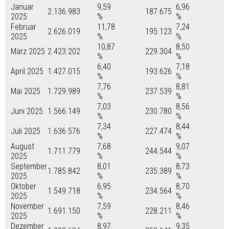
Januar
9,59
6,96
2.136.983
187.675
2025
%
%
Februar
11,78
7,24
2.626.019
195.123
2025
%
%
10,87
8,50
März 2025
2.423.202
229.304
%
%
6,40
7,18
April 2025
1.427.015
193.626
%
%
7,76
8,81
Mai 2025
1.729.989
237.539
%
%
7,03
8,56
Juni 2025
1.566.149
230.780
%
%
7,34
8,44
Juli 2025
1.636.576
227.474
%
%
August
7,68
9,07
1.711.779
244.544
2025
%
%
September
8,01
8,73
1.785.842
235.389
2025
%
%
Oktober
6,95
8,70
1.549.718
234.564
2025
%
%
November
7,59
8,46
1.691.150
228.211
2025
%
%
Dezember
8,97
9,35