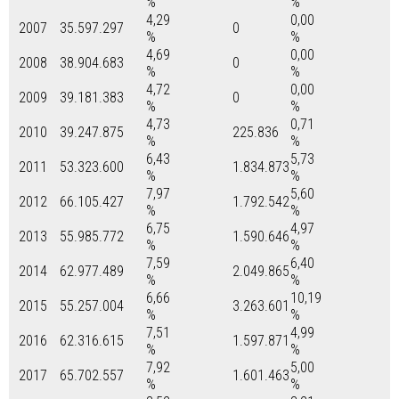
%
%
4,29
0,00
2007
35.597.297
0
%
%
4,69
0,00
2008
38.904.683
0
%
%
4,72
0,00
2009
39.181.383
0
%
%
4,73
0,71
2010
39.247.875
225.836
%
%
6,43
5,73
2011
53.323.600
1.834.873
%
%
7,97
5,60
2012
66.105.427
1.792.542
%
%
6,75
4,97
2013
55.985.772
1.590.646
%
%
7,59
6,40
2014
62.977.489
2.049.865
%
%
6,66
10,19
2015
55.257.004
3.263.601
%
%
7,51
4,99
2016
62.316.615
1.597.871
%
%
7,92
5,00
2017
65.702.557
1.601.463
%
%