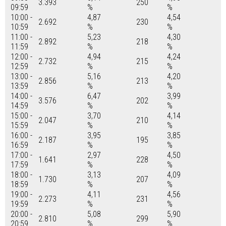
3.393
250
09:59
%
%
10:00 -
4,87
4,54
2.692
230
10:59
%
%
11:00 -
5,23
4,30
2.892
218
11:59
%
%
12:00 -
4,94
4,24
2.732
215
12:59
%
%
13:00 -
5,16
4,20
2.856
213
13:59
%
%
14:00 -
6,47
3,99
3.576
202
14:59
%
%
15:00 -
3,70
4,14
2.047
210
15:59
%
%
16:00 -
3,95
3,85
2.187
195
16:59
%
%
17:00 -
2,97
4,50
1.641
228
17:59
%
%
18:00 -
3,13
4,09
1.730
207
18:59
%
%
19:00 -
4,11
4,56
2.273
231
19:59
%
%
20:00 -
5,08
5,90
2.810
299
20:59
%
%