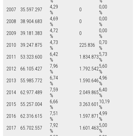
%
%
4,29
0,00
2007
35.597.297
0
%
%
4,69
0,00
2008
38.904.683
0
%
%
4,72
0,00
2009
39.181.383
0
%
%
4,73
0,70
2010
39.247.875
225.836
%
%
6,42
5,73
2011
53.323.600
1.834.873
%
%
7,96
5,60
2012
66.105.427
1.792.542
%
%
6,74
4,96
2013
55.985.772
1.590.646
%
%
7,59
6,40
2014
62.977.489
2.049.865
%
%
6,66
10,19
2015
55.257.004
3.263.601
%
%
7,51
4,99
2016
62.316.615
1.597.871
%
%
7,92
5,00
2017
65.702.557
1.601.463
%
%