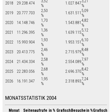
3,52
3,21
2018
29.238.474
1.027.847
%
%
2,50
5,09
2019
20.777.703
1.631.511
%
%
1,70
4,82
2020
14.148.746
1.543.881
%
%
1,36
5,12
2021
11.296.395
1.639.115
%
%
1,93
6,10
2022
15.993.904
1.953.151
%
%
2,46
8,48
2023
20.413.775
2.715.979
%
%
2,58
7,97
2024
21.434.334
2.554.089
%
%
2,68
8,42
2025
22.283.056
2.696.370
%
%
1,95
7,24
2026
16.191.347
2.318.893
%
%
MONATSSTATISTIK 2004
Monat
Seitenaufrufe
in %
Grafisch
Besuche
in %
Grafisch