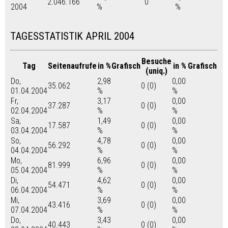
2.046.166
0
2004
%
%
TAGESSTATISTIK APRIL 2004
Besuche
Tag
Seitenaufrufe
in %
Grafisch
in %
Grafisch
(uniq.)
Do,
2,98
0,00
35.062
0 (0)
01.04.2004
%
%
Fr,
3,17
0,00
37.287
0 (0)
02.04.2004
%
%
Sa,
1,49
0,00
17.587
0 (0)
03.04.2004
%
%
So,
4,78
0,00
56.292
0 (0)
04.04.2004
%
%
Mo,
6,96
0,00
81.999
0 (0)
05.04.2004
%
%
Di,
4,62
0,00
54.471
0 (0)
06.04.2004
%
%
Mi,
3,69
0,00
43.416
0 (0)
07.04.2004
%
%
Do,
3,43
0,00
40.443
0 (0)