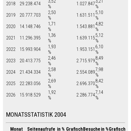
3,52
3,21
2018
29.238.474
1.027.847
%
%
2,50
5,10
2019
20.777.703
1.631.511
%
%
1,71
4,82
2020
14.148.746
1.543.881
%
%
1,36
5,12
2021
11.296.395
1.639.115
%
%
1,93
6,10
2022
15.993.904
1.953.151
%
%
2,46
8,49
2023
20.413.775
2.715.979
%
%
2,58
7,98
2024
21.434.334
2.554.089
%
%
2,69
8,42
2025
22.283.056
2.696.370
%
%
1,92
7,14
2026
15.918.529
2.286.774
%
%
MONATSSTATISTIK 2004
Monat
Seitenaufrufe
in %
Grafisch
Besuche
in %
Grafisch