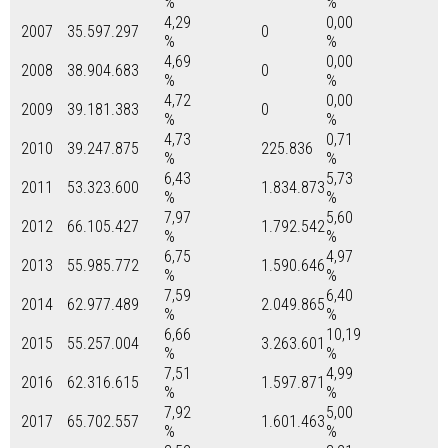
%
%
4,29
0,00
2007
35.597.297
0
%
%
4,69
0,00
2008
38.904.683
0
%
%
4,72
0,00
2009
39.181.383
0
%
%
4,73
0,71
2010
39.247.875
225.836
%
%
6,43
5,73
2011
53.323.600
1.834.873
%
%
7,97
5,60
2012
66.105.427
1.792.542
%
%
6,75
4,97
2013
55.985.772
1.590.646
%
%
7,59
6,40
2014
62.977.489
2.049.865
%
%
6,66
10,19
2015
55.257.004
3.263.601
%
%
7,51
4,99
2016
62.316.615
1.597.871
%
%
7,92
5,00
2017
65.702.557
1.601.463
%
%