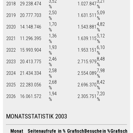
3,52
3,21
2018
29.238.474
1.027.847
%
%
2,50
5,09
2019
20.777.703
1.631.511
%
%
1,70
4,82
2020
14.148.746
1.543.881
%
%
1,36
5,12
2021
11.296.395
1.639.115
%
%
1,93
6,10
2022
15.993.904
1.953.151
%
%
2,46
8,48
2023
20.413.775
2.715.979
%
%
2,58
7,98
2024
21.434.334
2.554.089
%
%
2,68
8,42
2025
22.283.056
2.696.370
%
%
1,94
7,20
2026
16.061.572
2.305.751
%
%
MONATSSTATISTIK 2003
Monat
Seitenaufrufe
in %
Grafisch
Besuche
in %
Grafisch