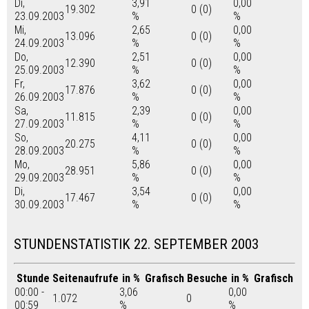
Di,
3,91
0,00
19.302
0 (0)
23.09.2003
%
%
Mi,
2,65
0,00
13.096
0 (0)
24.09.2003
%
%
Do,
2,51
0,00
12.390
0 (0)
25.09.2003
%
%
Fr,
3,62
0,00
17.876
0 (0)
26.09.2003
%
%
Sa,
2,39
0,00
11.815
0 (0)
27.09.2003
%
%
So,
4,11
0,00
20.275
0 (0)
28.09.2003
%
%
Mo,
5,86
0,00
28.951
0 (0)
29.09.2003
%
%
Di,
3,54
0,00
17.467
0 (0)
30.09.2003
%
%
STUNDENSTATISTIK 22. SEPTEMBER 2003
Stunde
Seitenaufrufe
in %
Grafisch
Besuche
in %
Grafisch
00:00 -
3,06
0,00
1.072
0
00:59
%
%