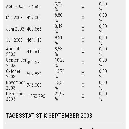
3,02
0,00
April 2003
144.883
0
%
%
8,80
0,00
Mai 2003
422.001
0
%
%
8,42
0,00
Juni 2003
403.666
0
%
%
9,61
0,00
Juli 2003
461.113
0
%
%
August
8,63
0,00
413.810
0
2003
%
%
September
10,29
0,00
493.679
0
2003
%
%
Oktober
13,71
0,00
657.836
0
2003
%
%
November
15,55
0,00
746.000
0
2003
%
%
Dezember
21,97
0,00
1.053.796
0
2003
%
%
TAGESSTATISTIK SEPTEMBER 2003