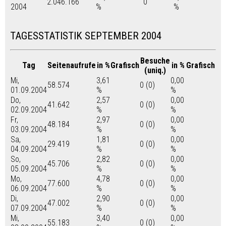
2.046.166
0
2004
%
%
TAGESSTATISTIK SEPTEMBER 2004
Besuche
Tag
Seitenaufrufe
in %
Grafisch
in %
Grafisch
(uniq.)
Mi,
3,61
0,00
58.574
0 (0)
01.09.2004
%
%
Do,
2,57
0,00
41.642
0 (0)
02.09.2004
%
%
Fr,
2,97
0,00
48.184
0 (0)
03.09.2004
%
%
Sa,
1,81
0,00
29.419
0 (0)
04.09.2004
%
%
So,
2,82
0,00
45.706
0 (0)
05.09.2004
%
%
Mo,
4,78
0,00
77.600
0 (0)
06.09.2004
%
%
Di,
2,90
0,00
47.002
0 (0)
07.09.2004
%
%
Mi,
3,40
0,00
55.183
0 (0)