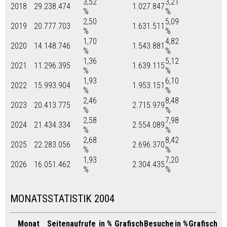
3,52
3,21
2018
29.238.474
1.027.847
%
%
2,50
5,09
2019
20.777.703
1.631.511
%
%
1,70
4,82
2020
14.148.746
1.543.881
%
%
1,36
5,12
2021
11.296.395
1.639.115
%
%
1,93
6,10
2022
15.993.904
1.953.151
%
%
2,46
8,48
2023
20.413.775
2.715.979
%
%
2,58
7,98
2024
21.434.334
2.554.089
%
%
2,68
8,42
2025
22.283.056
2.696.370
%
%
1,93
7,20
2026
16.051.462
2.304.435
%
%
MONATSSTATISTIK 2004
Monat
Seitenaufrufe
in %
Grafisch
Besuche
in %
Grafisch