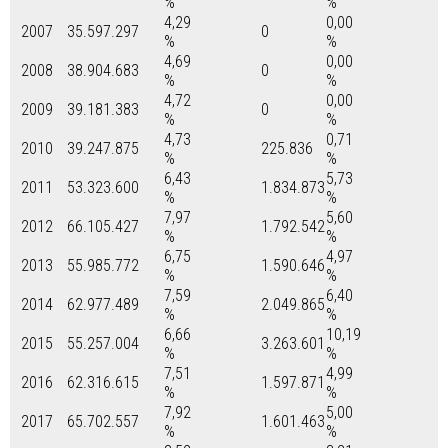
%
%
4,29
0,00
2007
35.597.297
0
%
%
4,69
0,00
2008
38.904.683
0
%
%
4,72
0,00
2009
39.181.383
0
%
%
4,73
0,71
2010
39.247.875
225.836
%
%
6,43
5,73
2011
53.323.600
1.834.873
%
%
7,97
5,60
2012
66.105.427
1.792.542
%
%
6,75
4,97
2013
55.985.772
1.590.646
%
%
7,59
6,40
2014
62.977.489
2.049.865
%
%
6,66
10,19
2015
55.257.004
3.263.601
%
%
7,51
4,99
2016
62.316.615
1.597.871
%
%
7,92
5,00
2017
65.702.557
1.601.463
%
%