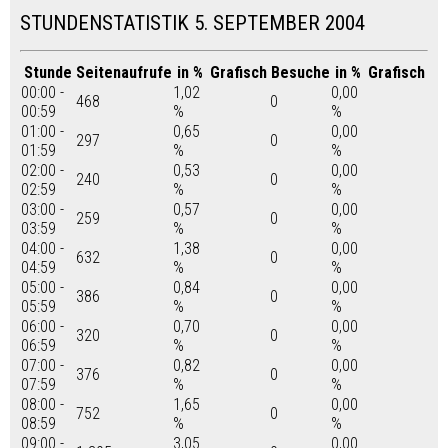
STUNDENSTATISTIK 5. SEPTEMBER 2004
Stunde
Seitenaufrufe
in %
Grafisch
Besuche
in %
Grafisch
00:00 -
1,02
0,00
468
0
00:59
%
%
01:00 -
0,65
0,00
297
0
01:59
%
%
02:00 -
0,53
0,00
240
0
02:59
%
%
03:00 -
0,57
0,00
259
0
03:59
%
%
04:00 -
1,38
0,00
632
0
04:59
%
%
05:00 -
0,84
0,00
386
0
05:59
%
%
06:00 -
0,70
0,00
320
0
06:59
%
%
07:00 -
0,82
0,00
376
0
07:59
%
%
08:00 -
1,65
0,00
752
0
08:59
%
%
09:00 -
3,05
0,00