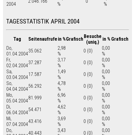
2.046.166
0
2004
%
%
TAGESSTATISTIK APRIL 2004
Besuche
Tag
Seitenaufrufe
in %
Grafisch
in %
Grafisch
(uniq.)
Do,
2,98
0,00
35.062
0 (0)
01.04.2004
%
%
Fr,
3,17
0,00
37.287
0 (0)
02.04.2004
%
%
Sa,
1,49
0,00
17.587
0 (0)
03.04.2004
%
%
So,
4,78
0,00
56.292
0 (0)
04.04.2004
%
%
Mo,
6,96
0,00
81.999
0 (0)
05.04.2004
%
%
Di,
4,62
0,00
54.471
0 (0)
06.04.2004
%
%
Mi,
3,69
0,00
43.416
0 (0)
07.04.2004
%
%
Do,
3,43
0,00
40.443
0 (0)