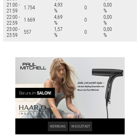
21:00 -
4,93
0,00
1.754
0
21:59
%
%
22:00 -
4,69
0,00
1.669
0
22:59
%
%
23:00 -
1,57
0,00
557
0
23:59
%
%
WERBUNG
INGOLSTADT