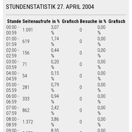
STUNDENSTATISTIK 27. APRIL 2004
Stunde
Seitenaufrufe
in %
Grafisch
Besuche
in %
Grafisch
00:00 -
3,07
0,00
1.091
0
00:59
%
%
01:00 -
1,74
0,00
619
0
01:59
%
%
02:00 -
0,44
0,00
156
0
02:59
%
%
03:00 -
0,20
0,00
71
0
03:59
%
%
04:00 -
0,15
0,00
54
0
04:59
%
%
05:00 -
0,79
0,00
281
0
05:59
%
%
06:00 -
0,94
0,00
333
0
06:59
%
%
07:00 -
2,42
0,00
862
0
07:59
%
%
08:00 -
3,86
0,00
1.372
0
08:59
%
%
09:00 -
8,35
0,00