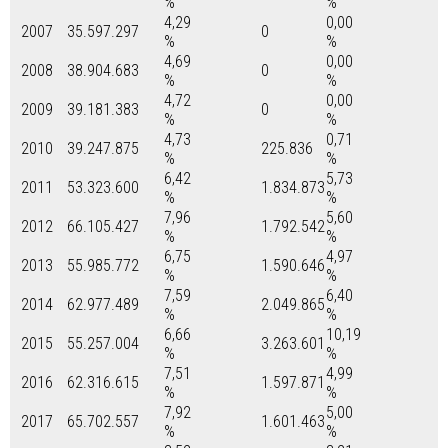
%
%
4,29
0,00
2007
35.597.297
0
%
%
4,69
0,00
2008
38.904.683
0
%
%
4,72
0,00
2009
39.181.383
0
%
%
4,73
0,71
2010
39.247.875
225.836
%
%
6,42
5,73
2011
53.323.600
1.834.873
%
%
7,96
5,60
2012
66.105.427
1.792.542
%
%
6,75
4,97
2013
55.985.772
1.590.646
%
%
7,59
6,40
2014
62.977.489
2.049.865
%
%
6,66
10,19
2015
55.257.004
3.263.601
%
%
7,51
4,99
2016
62.316.615
1.597.871
%
%
7,92
5,00
2017
65.702.557
1.601.463
%
%