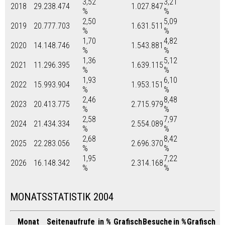
3,52
3,21
2018
29.238.474
1.027.847
%
%
2,50
5,09
2019
20.777.703
1.631.511
%
%
1,70
4,82
2020
14.148.746
1.543.881
%
%
1,36
5,12
2021
11.296.395
1.639.115
%
%
1,93
6,10
2022
15.993.904
1.953.151
%
%
2,46
8,48
2023
20.413.775
2.715.979
%
%
2,58
7,97
2024
21.434.334
2.554.089
%
%
2,68
8,42
2025
22.283.056
2.696.370
%
%
1,95
7,22
2026
16.148.342
2.314.168
%
%
MONATSSTATISTIK 2004
Monat
Seitenaufrufe
in %
Grafisch
Besuche
in %
Grafisch