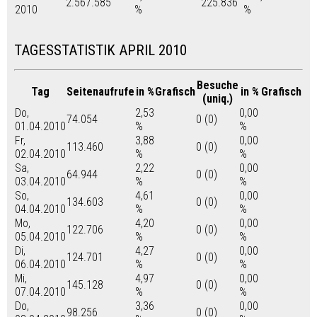
2.567.585
225.836
2010
%
%
TAGESSTATISTIK APRIL 2010
Besuche
Tag
Seitenaufrufe
in %
Grafisch
in %
Grafisch
(uniq.)
Do,
2,53
0,00
74.054
0 (0)
01.04.2010
%
%
Fr,
3,88
0,00
113.460
0 (0)
02.04.2010
%
%
Sa,
2,22
0,00
64.944
0 (0)
03.04.2010
%
%
So,
4,61
0,00
134.603
0 (0)
04.04.2010
%
%
Mo,
4,20
0,00
122.706
0 (0)
05.04.2010
%
%
Di,
4,27
0,00
124.701
0 (0)
06.04.2010
%
%
Mi,
4,97
0,00
145.128
0 (0)
07.04.2010
%
%
Do,
3,36
0,00
98.256
0 (0)