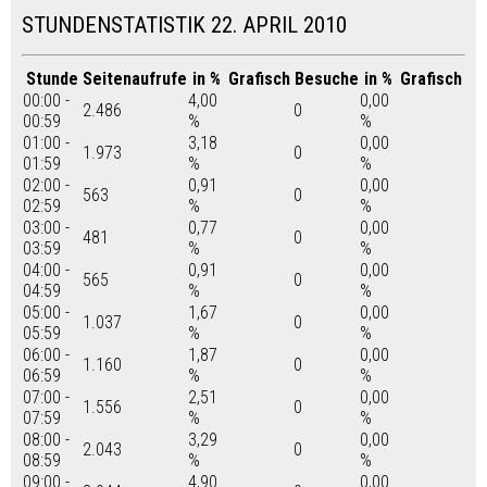
STUNDENSTATISTIK 22. APRIL 2010
Stunde
Seitenaufrufe
in %
Grafisch
Besuche
in %
Grafisch
00:00 -
4,00
0,00
2.486
0
00:59
%
%
01:00 -
3,18
0,00
1.973
0
01:59
%
%
02:00 -
0,91
0,00
563
0
02:59
%
%
03:00 -
0,77
0,00
481
0
03:59
%
%
04:00 -
0,91
0,00
565
0
04:59
%
%
05:00 -
1,67
0,00
1.037
0
05:59
%
%
06:00 -
1,87
0,00
1.160
0
06:59
%
%
07:00 -
2,51
0,00
1.556
0
07:59
%
%
08:00 -
3,29
0,00
2.043
0
08:59
%
%
09:00 -
4,90
0,00