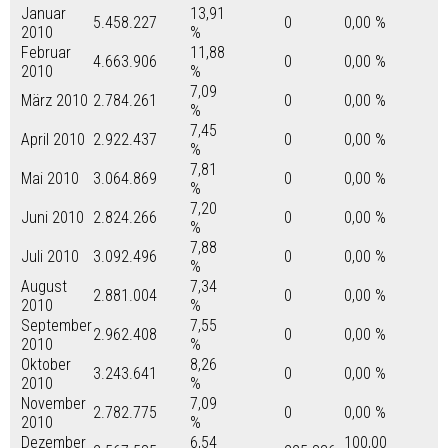
Januar
13,91
5.458.227
0
0,00 %
2010
%
Februar
11,88
4.663.906
0
0,00 %
2010
%
7,09
März 2010
2.784.261
0
0,00 %
%
7,45
April 2010
2.922.437
0
0,00 %
%
7,81
Mai 2010
3.064.869
0
0,00 %
%
7,20
Juni 2010
2.824.266
0
0,00 %
%
7,88
Juli 2010
3.092.496
0
0,00 %
%
August
7,34
2.881.004
0
0,00 %
2010
%
September
7,55
2.962.408
0
0,00 %
2010
%
Oktober
8,26
3.243.641
0
0,00 %
2010
%
November
7,09
2.782.775
0
0,00 %
2010
%
Dezember
6,54
100,00