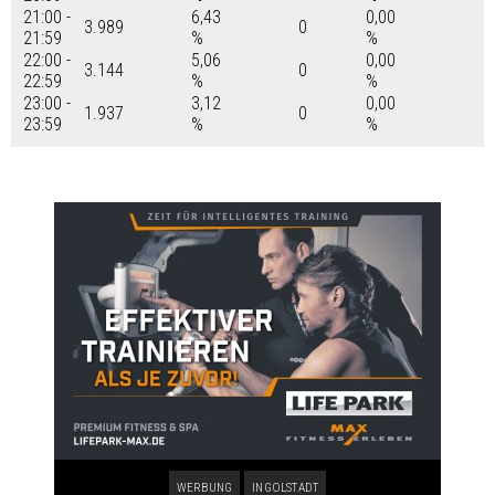
21:00 -
6,43
0,00
3.989
0
21:59
%
%
22:00 -
5,06
0,00
3.144
0
22:59
%
%
23:00 -
3,12
0,00
1.937
0
23:59
%
%
WERBUNG
INGOLSTADT