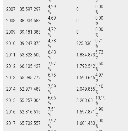
%
%
4,29
0,00
2007
35.597.297
0
%
%
4,69
0,00
2008
38.904.683
0
%
%
4,72
0,00
2009
39.181.383
0
%
%
4,73
0,71
2010
39.247.875
225.836
%
%
6,43
5,73
2011
53.323.600
1.834.873
%
%
7,97
5,60
2012
66.105.427
1.792.542
%
%
6,75
4,97
2013
55.985.772
1.590.646
%
%
7,59
6,40
2014
62.977.489
2.049.865
%
%
6,66
10,19
2015
55.257.004
3.263.601
%
%
7,51
4,99
2016
62.316.615
1.597.871
%
%
7,92
5,00
2017
65.702.557
1.601.463
%
%