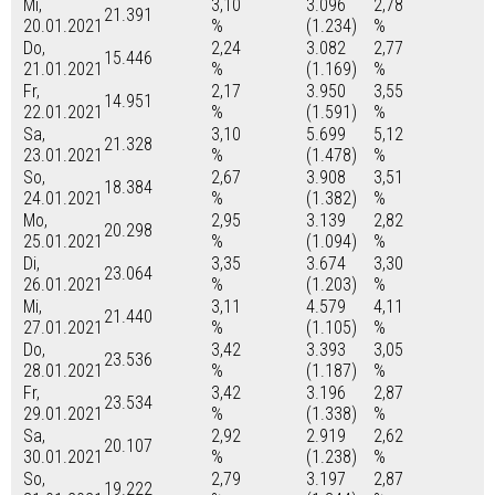
Mi,
3,10
3.096
2,78
21.391
20.01.2021
%
(1.234)
%
Do,
2,24
3.082
2,77
15.446
21.01.2021
%
(1.169)
%
Fr,
2,17
3.950
3,55
14.951
22.01.2021
%
(1.591)
%
Sa,
3,10
5.699
5,12
21.328
23.01.2021
%
(1.478)
%
So,
2,67
3.908
3,51
18.384
24.01.2021
%
(1.382)
%
Mo,
2,95
3.139
2,82
20.298
25.01.2021
%
(1.094)
%
Di,
3,35
3.674
3,30
23.064
26.01.2021
%
(1.203)
%
Mi,
3,11
4.579
4,11
21.440
27.01.2021
%
(1.105)
%
Do,
3,42
3.393
3,05
23.536
28.01.2021
%
(1.187)
%
Fr,
3,42
3.196
2,87
23.534
29.01.2021
%
(1.338)
%
Sa,
2,92
2.919
2,62
20.107
30.01.2021
%
(1.238)
%
So,
2,79
3.197
2,87
19.222