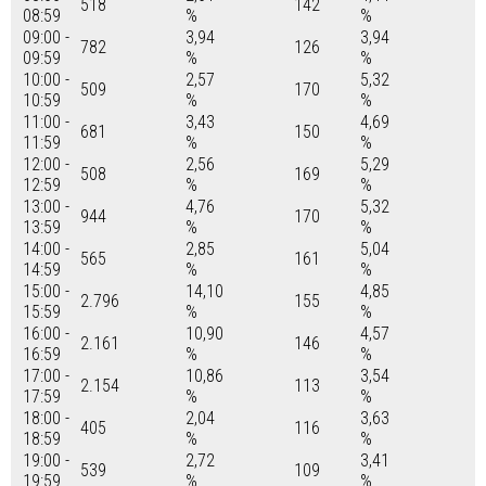
518
142
08:59
%
%
09:00 -
3,94
3,94
782
126
09:59
%
%
10:00 -
2,57
5,32
509
170
10:59
%
%
11:00 -
3,43
4,69
681
150
11:59
%
%
12:00 -
2,56
5,29
508
169
12:59
%
%
13:00 -
4,76
5,32
944
170
13:59
%
%
14:00 -
2,85
5,04
565
161
14:59
%
%
15:00 -
14,10
4,85
2.796
155
15:59
%
%
16:00 -
10,90
4,57
2.161
146
16:59
%
%
17:00 -
10,86
3,54
2.154
113
17:59
%
%
18:00 -
2,04
3,63
405
116
18:59
%
%
19:00 -
2,72
3,41
539
109
19:59
%
%