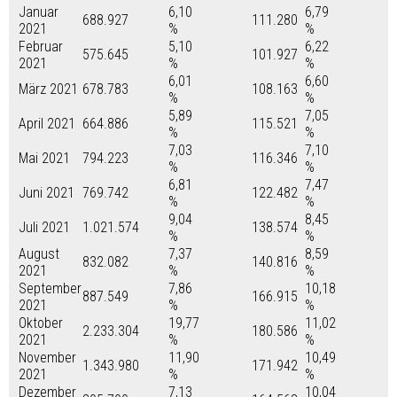
Januar
6,10
6,79
688.927
111.280
2021
%
%
Februar
5,10
6,22
575.645
101.927
2021
%
%
6,01
6,60
März 2021
678.783
108.163
%
%
5,89
7,05
April 2021
664.886
115.521
%
%
7,03
7,10
Mai 2021
794.223
116.346
%
%
6,81
7,47
Juni 2021
769.742
122.482
%
%
9,04
8,45
Juli 2021
1.021.574
138.574
%
%
August
7,37
8,59
832.082
140.816
2021
%
%
September
7,86
10,18
887.549
166.915
2021
%
%
Oktober
19,77
11,02
2.233.304
180.586
2021
%
%
November
11,90
10,49
1.343.980
171.942
2021
%
%
Dezember
7,13
10,04