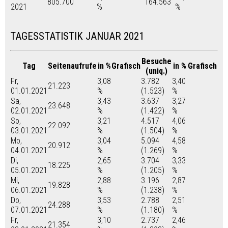
805.700
164.563
2021
%
%
TAGESSTATISTIK JANUAR 2021
Besuche
Tag
Seitenaufrufe
in %
Grafisch
in %
Grafisch
(uniq.)
Fr,
3,08
3.782
3,40
21.223
01.01.2021
%
(1.523)
%
Sa,
3,43
3.637
3,27
23.648
02.01.2021
%
(1.422)
%
So,
3,21
4.517
4,06
22.092
03.01.2021
%
(1.504)
%
Mo,
3,04
5.094
4,58
20.912
04.01.2021
%
(1.269)
%
Di,
2,65
3.704
3,33
18.225
05.01.2021
%
(1.205)
%
Mi,
2,88
3.196
2,87
19.828
06.01.2021
%
(1.238)
%
Do,
3,53
2.788
2,51
24.288
07.01.2021
%
(1.180)
%
Fr,
3,10
2.737
2,46
21.354