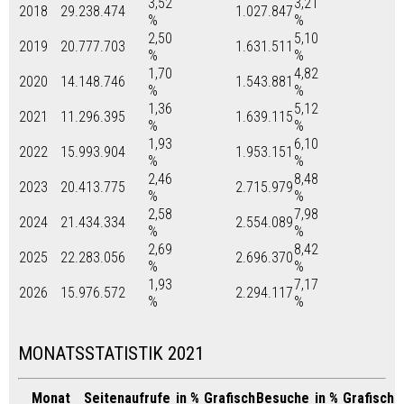
3,52
3,21
2018
29.238.474
1.027.847
%
%
2,50
5,10
2019
20.777.703
1.631.511
%
%
1,70
4,82
2020
14.148.746
1.543.881
%
%
1,36
5,12
2021
11.296.395
1.639.115
%
%
1,93
6,10
2022
15.993.904
1.953.151
%
%
2,46
8,48
2023
20.413.775
2.715.979
%
%
2,58
7,98
2024
21.434.334
2.554.089
%
%
2,69
8,42
2025
22.283.056
2.696.370
%
%
1,93
7,17
2026
15.976.572
2.294.117
%
%
MONATSSTATISTIK 2021
Monat
Seitenaufrufe
in %
Grafisch
Besuche
in %
Grafisch