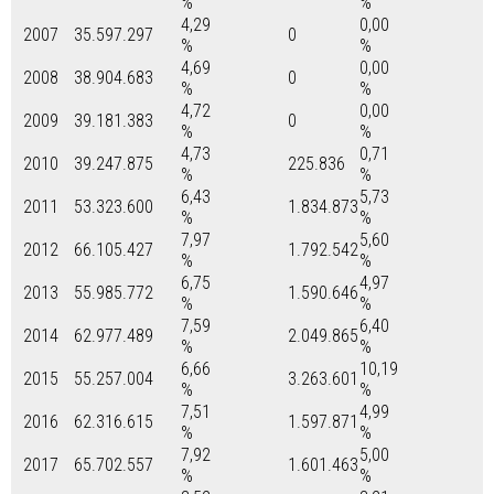
%
%
4,29
0,00
2007
35.597.297
0
%
%
4,69
0,00
2008
38.904.683
0
%
%
4,72
0,00
2009
39.181.383
0
%
%
4,73
0,71
2010
39.247.875
225.836
%
%
6,43
5,73
2011
53.323.600
1.834.873
%
%
7,97
5,60
2012
66.105.427
1.792.542
%
%
6,75
4,97
2013
55.985.772
1.590.646
%
%
7,59
6,40
2014
62.977.489
2.049.865
%
%
6,66
10,19
2015
55.257.004
3.263.601
%
%
7,51
4,99
2016
62.316.615
1.597.871
%
%
7,92
5,00
2017
65.702.557
1.601.463
%
%