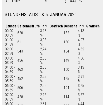
31.01.2021
%
(1.344)
%
STUNDENSTATISTIK 6. JANUAR 2021
Stunde
Seitenaufrufe
in %
Grafisch
Besuche
in %
Grafisch
00:00 -
3,13
4,13
620
132
00:59
%
%
01:00 -
3,08
4,07
611
130
01:59
%
%
02:00 -
2,74
4,82
543
154
02:59
%
%
03:00 -
2,30
4,66
456
149
03:59
%
%
04:00 -
2,33
3,13
462
100
04:59
%
%
05:00 -
2,28
3,91
452
125
05:59
%
%
06:00 -
2,55
3,25
506
104
06:59
%
%
07:00 -
2,16
3,57
428
114
07:59
%
%
08:00 -
2,61
4,44