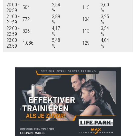
20:00 -
2,54
3,60
504
115
20:59
%
%
21:00 -
3,89
3,25
772
104
21:59
%
%
22:00 -
4,17
3,54
826
113
22:59
%
%
23:00 -
5,48
4,04
1.086
129
23:59
%
%