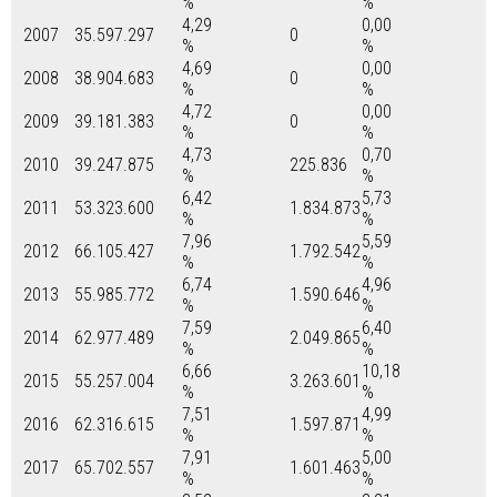
%
%
4,29
0,00
2007
35.597.297
0
%
%
4,69
0,00
2008
38.904.683
0
%
%
4,72
0,00
2009
39.181.383
0
%
%
4,73
0,70
2010
39.247.875
225.836
%
%
6,42
5,73
2011
53.323.600
1.834.873
%
%
7,96
5,59
2012
66.105.427
1.792.542
%
%
6,74
4,96
2013
55.985.772
1.590.646
%
%
7,59
6,40
2014
62.977.489
2.049.865
%
%
6,66
10,18
2015
55.257.004
3.263.601
%
%
7,51
4,99
2016
62.316.615
1.597.871
%
%
7,91
5,00
2017
65.702.557
1.601.463
%
%