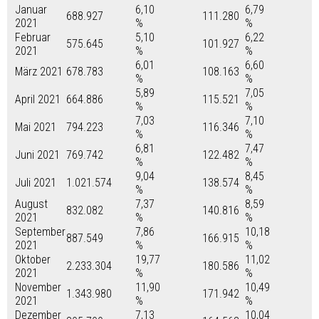
Januar
6,10
6,79
688.927
111.280
2021
%
%
Februar
5,10
6,22
575.645
101.927
2021
%
%
6,01
6,60
März 2021
678.783
108.163
%
%
5,89
7,05
April 2021
664.886
115.521
%
%
7,03
7,10
Mai 2021
794.223
116.346
%
%
6,81
7,47
Juni 2021
769.742
122.482
%
%
9,04
8,45
Juli 2021
1.021.574
138.574
%
%
August
7,37
8,59
832.082
140.816
2021
%
%
September
7,86
10,18
887.549
166.915
2021
%
%
Oktober
19,77
11,02
2.233.304
180.586
2021
%
%
November
11,90
10,49
1.343.980
171.942
2021
%
%
Dezember
7,13
10,04