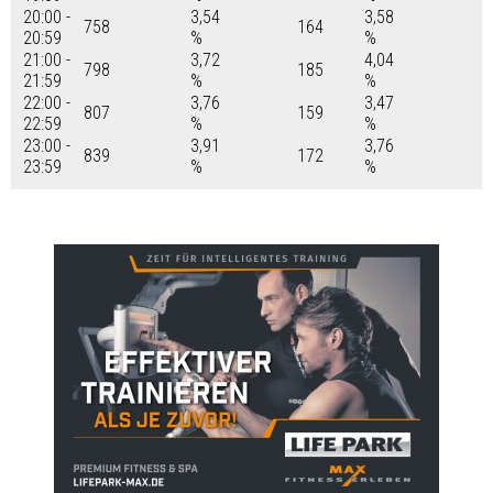
20:00 -
3,54
3,58
758
164
20:59
%
%
21:00 -
3,72
4,04
798
185
21:59
%
%
22:00 -
3,76
3,47
807
159
22:59
%
%
23:00 -
3,91
3,76
839
172
23:59
%
%