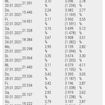
Mi,
3,10
3.096
2,78
21.391
20.01.2021
%
(1.234)
%
Do,
2,24
3.082
2,77
15.446
21.01.2021
%
(1.169)
%
Fr,
2,17
3.950
3,55
14.951
22.01.2021
%
(1.591)
%
Sa,
3,10
5.699
5,12
21.328
23.01.2021
%
(1.478)
%
So,
2,67
3.908
3,51
18.384
24.01.2021
%
(1.382)
%
Mo,
2,95
3.139
2,82
20.298
25.01.2021
%
(1.094)
%
Di,
3,35
3.674
3,30
23.064
26.01.2021
%
(1.203)
%
Mi,
3,11
4.579
4,11
21.440
27.01.2021
%
(1.105)
%
Do,
3,42
3.393
3,05
23.536
28.01.2021
%
(1.187)
%
Fr,
3,42
3.196
2,87
23.534
29.01.2021
%
(1.338)
%
Sa,
2,92
2.919
2,62
20.107
30.01.2021
%
(1.238)
%
So,
2,79
3.197
2,87
19.222