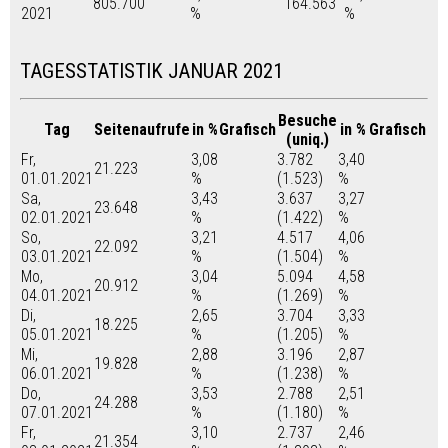
805.700
164.563
2021
%
%
TAGESSTATISTIK JANUAR 2021
Besuche
Tag
Seitenaufrufe
in %
Grafisch
in %
Grafisch
(uniq.)
Fr,
3,08
3.782
3,40
21.223
01.01.2021
%
(1.523)
%
Sa,
3,43
3.637
3,27
23.648
02.01.2021
%
(1.422)
%
So,
3,21
4.517
4,06
22.092
03.01.2021
%
(1.504)
%
Mo,
3,04
5.094
4,58
20.912
04.01.2021
%
(1.269)
%
Di,
2,65
3.704
3,33
18.225
05.01.2021
%
(1.205)
%
Mi,
2,88
3.196
2,87
19.828
06.01.2021
%
(1.238)
%
Do,
3,53
2.788
2,51
24.288
07.01.2021
%
(1.180)
%
Fr,
3,10
2.737
2,46
21.354