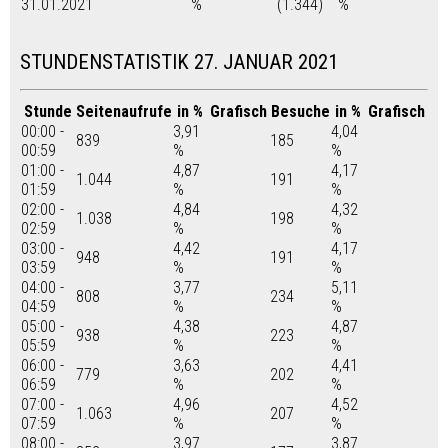
31.01.2021
%
(1.344)
%
STUNDENSTATISTIK 27. JANUAR 2021
Stunde
Seitenaufrufe
in %
Grafisch
Besuche
in %
Grafisch
00:00 -
3,91
4,04
839
185
00:59
%
%
01:00 -
4,87
4,17
1.044
191
01:59
%
%
02:00 -
4,84
4,32
1.038
198
02:59
%
%
03:00 -
4,42
4,17
948
191
03:59
%
%
04:00 -
3,77
5,11
808
234
04:59
%
%
05:00 -
4,38
4,87
938
223
05:59
%
%
06:00 -
3,63
4,41
779
202
06:59
%
%
07:00 -
4,96
4,52
1.063
207
07:59
%
%
08:00 -
3,97
3,87