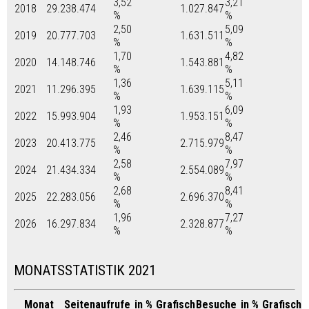
3,52
3,21
2018
29.238.474
1.027.847
%
%
2,50
5,09
2019
20.777.703
1.631.511
%
%
1,70
4,82
2020
14.148.746
1.543.881
%
%
1,36
5,11
2021
11.296.395
1.639.115
%
%
1,93
6,09
2022
15.993.904
1.953.151
%
%
2,46
8,47
2023
20.413.775
2.715.979
%
%
2,58
7,97
2024
21.434.334
2.554.089
%
%
2,68
8,41
2025
22.283.056
2.696.370
%
%
1,96
7,27
2026
16.297.834
2.328.877
%
%
MONATSSTATISTIK 2021
Monat
Seitenaufrufe
in %
Grafisch
Besuche
in %
Grafisch