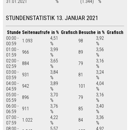
31.01.2021
%
(1.344)
%
STUNDENSTATISTIK 13. JANUAR 2021
Stunde
Seitenaufrufe
in %
Grafisch
Besuche
in %
Grafisch
00:00 -
4,51
3,92
1.093
98
00:59
%
%
01:00 -
3,99
3,56
966
89
01:59
%
%
02:00 -
3,65
3,16
884
79
02:59
%
%
03:00 -
3,84
3,24
931
81
03:59
%
%
04:00 -
3,89
4,04
942
101
04:59
%
%
05:00 -
3,70
3,16
896
79
05:59
%
%
06:00 -
3,76
3,40
911
85
06:59
%
%
07:00 -
4,22
3,36
1.022
84
07:59
%
%
08:00 -
5,57
4,92