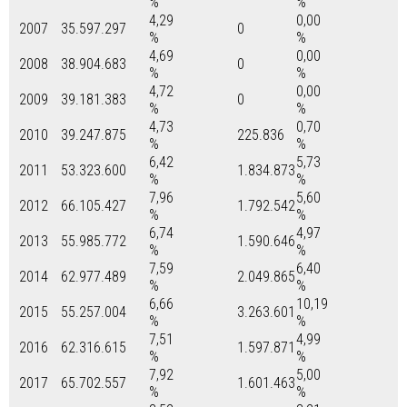
%
%
4,29
0,00
2007
35.597.297
0
%
%
4,69
0,00
2008
38.904.683
0
%
%
4,72
0,00
2009
39.181.383
0
%
%
4,73
0,70
2010
39.247.875
225.836
%
%
6,42
5,73
2011
53.323.600
1.834.873
%
%
7,96
5,60
2012
66.105.427
1.792.542
%
%
6,74
4,97
2013
55.985.772
1.590.646
%
%
7,59
6,40
2014
62.977.489
2.049.865
%
%
6,66
10,19
2015
55.257.004
3.263.601
%
%
7,51
4,99
2016
62.316.615
1.597.871
%
%
7,92
5,00
2017
65.702.557
1.601.463
%
%