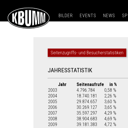
BILDER
EVENTS
NEWS
SP
Seitenzugriffs- und Besucherstatistiken
JAHRESSTATISTIK
Jahr
Seitenaufrufe
in %
2003
4.796.784
0,58 %
2004
18.740.181
2,26 %
2005
29.874.657
3,60 %
2006
30.269.127
3,65 %
2007
35.597.297
4,29 %
2008
38.904.683
4,69 %
2009
39.181.383
4,72 %