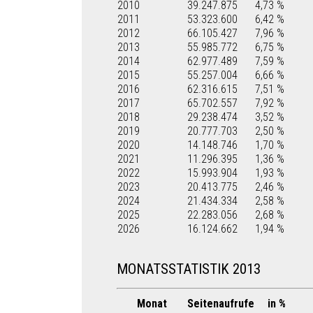
2010
39.247.875
4,73 %
2011
53.323.600
6,42 %
2012
66.105.427
7,96 %
2013
55.985.772
6,75 %
2014
62.977.489
7,59 %
2015
55.257.004
6,66 %
2016
62.316.615
7,51 %
2017
65.702.557
7,92 %
2018
29.238.474
3,52 %
2019
20.777.703
2,50 %
2020
14.148.746
1,70 %
2021
11.296.395
1,36 %
2022
15.993.904
1,93 %
2023
20.413.775
2,46 %
2024
21.434.334
2,58 %
2025
22.283.056
2,68 %
2026
16.124.662
1,94 %
MONATSSTATISTIK 2013
Monat
Seitenaufrufe
in %