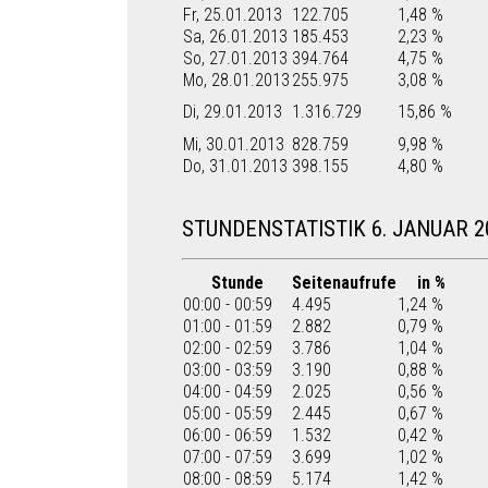
Fr, 25.01.2013
122.705
1,48 %
Sa, 26.01.2013
185.453
2,23 %
So, 27.01.2013
394.764
4,75 %
Mo, 28.01.2013
255.975
3,08 %
Di, 29.01.2013
1.316.729
15,86 %
Mi, 30.01.2013
828.759
9,98 %
Do, 31.01.2013
398.155
4,80 %
STUNDENSTATISTIK 6. JANUAR 2
Stunde
Seitenaufrufe
in %
00:00 - 00:59
4.495
1,24 %
01:00 - 01:59
2.882
0,79 %
02:00 - 02:59
3.786
1,04 %
03:00 - 03:59
3.190
0,88 %
04:00 - 04:59
2.025
0,56 %
05:00 - 05:59
2.445
0,67 %
06:00 - 06:59
1.532
0,42 %
07:00 - 07:59
3.699
1,02 %
08:00 - 08:59
5.174
1,42 %