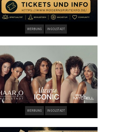
WERBUNG
INGOLSTADT
WERBUNG
INGOLSTADT