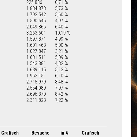
225.836
0,71 %
1.834.873
5,73 %
1.792.542
5,60 %
1.590.646
4,97 %
2.049.865
6,40 %
3.263.601
10,19 %
1.597.871
4,99 %
1.601.463
5,00 %
1.027.847
3,21 %
1.631.511
5,09 %
1.543.881
4,82 %
1.639.115
5,12 %
1.953.151
6,10 %
2.715.979
8,48 %
2.554.089
7,97 %
2.696.370
8,42 %
2.311.823
7,22 %
Grafisch
Besuche
in %
Grafisch