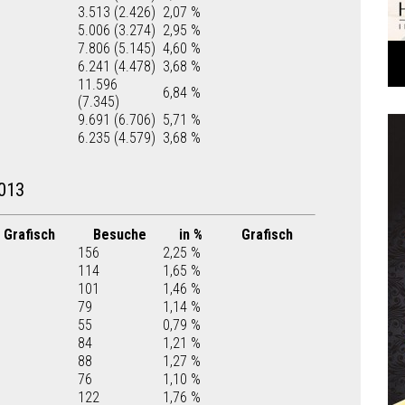
3.513 (2.426)
2,07 %
5.006 (3.274)
2,95 %
7.806 (5.145)
4,60 %
6.241 (4.478)
3,68 %
11.596
6,84 %
(7.345)
9.691 (6.706)
5,71 %
6.235 (4.579)
3,68 %
013
Grafisch
Besuche
in %
Grafisch
156
2,25 %
114
1,65 %
101
1,46 %
79
1,14 %
55
0,79 %
84
1,21 %
88
1,27 %
76
1,10 %
122
1,76 %