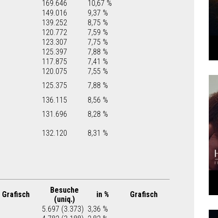
169.646
10,67 %
149.016
9,37 %
139.252
8,75 %
120.772
7,59 %
123.307
7,75 %
125.397
7,88 %
117.875
7,41 %
120.075
7,55 %
125.375
7,88 %
136.115
8,56 %
131.696
8,28 %
132.120
8,31 %
Besuche
Grafisch
in %
Grafisch
(uniq.)
5.697 (3.373)
3,36 %