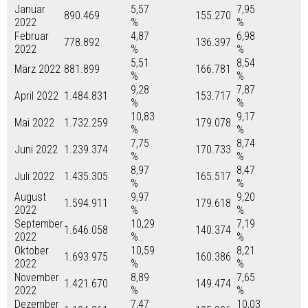
Januar
5,57
7,95
890.469
155.270
2022
%
%
Februar
4,87
6,98
778.892
136.397
2022
%
%
5,51
8,54
März 2022
881.899
166.781
%
%
9,28
7,87
April 2022
1.484.831
153.717
%
%
10,83
9,17
Mai 2022
1.732.259
179.078
%
%
7,75
8,74
Juni 2022
1.239.374
170.733
%
%
8,97
8,47
Juli 2022
1.435.305
165.517
%
%
August
9,97
9,20
1.594.911
179.618
2022
%
%
September
10,29
7,19
1.646.058
140.374
2022
%
%
Oktober
10,59
8,21
1.693.975
160.386
2022
%
%
November
8,89
7,65
1.421.670
149.474
2022
%
%
Dezember
7,47
10,03