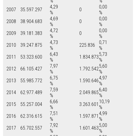
%
%
4,29
0,00
2007
35.597.297
0
%
%
4,69
0,00
2008
38.904.683
0
%
%
4,72
0,00
2009
39.181.383
0
%
%
4,73
0,71
2010
39.247.875
225.836
%
%
6,43
5,73
2011
53.323.600
1.834.873
%
%
7,97
5,60
2012
66.105.427
1.792.542
%
%
6,75
4,97
2013
55.985.772
1.590.646
%
%
7,59
6,40
2014
62.977.489
2.049.865
%
%
6,66
10,19
2015
55.257.004
3.263.601
%
%
7,51
4,99
2016
62.316.615
1.597.871
%
%
7,92
5,00
2017
65.702.557
1.601.463
%
%