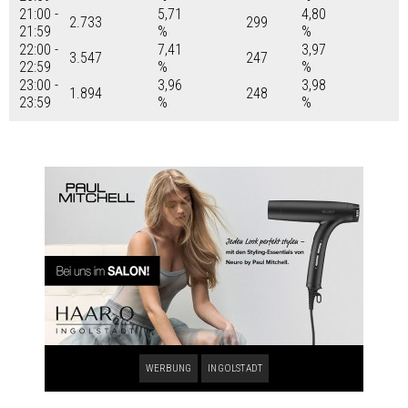
21:00 -
5,71
4,80
2.733
299
21:59
%
%
22:00 -
7,41
3,97
3.547
247
22:59
%
%
23:00 -
3,96
3,98
1.894
248
23:59
%
%
WERBUNG
INGOLSTADT