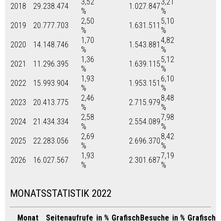
3,52
3,21
2018
29.238.474
1.027.847
%
%
2,50
5,10
2019
20.777.703
1.631.511
%
%
1,70
4,82
2020
14.148.746
1.543.881
%
%
1,36
5,12
2021
11.296.395
1.639.115
%
%
1,93
6,10
2022
15.993.904
1.953.151
%
%
2,46
8,48
2023
20.413.775
2.715.979
%
%
2,58
7,98
2024
21.434.334
2.554.089
%
%
2,69
8,42
2025
22.283.056
2.696.370
%
%
1,93
7,19
2026
16.027.567
2.301.687
%
%
MONATSSTATISTIK 2022
Monat
Seitenaufrufe
in %
Grafisch
Besuche
in %
Grafisch