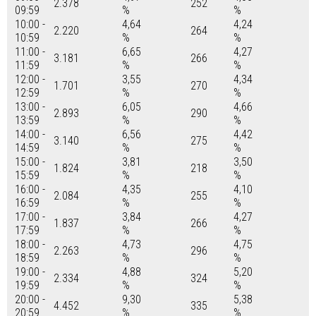
2.378
252
09:59
%
%
10:00 -
4,64
4,24
2.220
264
10:59
%
%
11:00 -
6,65
4,27
3.181
266
11:59
%
%
12:00 -
3,55
4,34
1.701
270
12:59
%
%
13:00 -
6,05
4,66
2.893
290
13:59
%
%
14:00 -
6,56
4,42
3.140
275
14:59
%
%
15:00 -
3,81
3,50
1.824
218
15:59
%
%
16:00 -
4,35
4,10
2.084
255
16:59
%
%
17:00 -
3,84
4,27
1.837
266
17:59
%
%
18:00 -
4,73
4,75
2.263
296
18:59
%
%
19:00 -
4,88
5,20
2.334
324
19:59
%
%
20:00 -
9,30
5,38
4.452
335
20:59
%
%