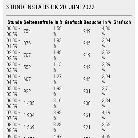
STUNDENSTATISTIK 20. JUNI 2022
Stunde
Seitenaufrufe
in %
Grafisch
Besuche
in %
Grafisch
00:00 -
1,58
4,00
754
249
00:59
%
%
01:00 -
1,83
3,94
876
245
01:59
%
%
02:00 -
1,48
3,52
707
219
02:59
%
%
03:00 -
1,15
3,89
552
242
03:59
%
%
04:00 -
1,27
3,94
607
245
04:59
%
%
05:00 -
1,93
3,71
922
231
05:59
%
%
06:00 -
3,10
3,34
1.485
208
06:59
%
%
07:00 -
3,98
4,19
1.904
261
07:59
%
%
08:00 -
3,28
3,55
1.569
221
08:59
%
%
09:00 -
4,97
4,05