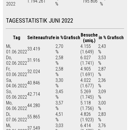
1.194.261
195.806
2022
%
%
TAGESSTATISTIK JUNI 2022
Besuche
Tag
Seitenaufrufe
in %
Grafisch
in %
Grafisch
(uniq.)
Mi,
2,70
4.155
2,43
33.419
01.06.2022
%
(1.649)
%
Do,
2,58
6.027
3,53
31.916
02.06.2022
%
(1.741)
%
Fr,
2,58
4.905
2,87
32.024
03.06.2022
%
(1.691)
%
Sa,
3,30
4.022
2,36
40.846
04.06.2022
%
(1.677)
%
So,
3,45
5.269
3,09
42.714
05.06.2022
%
(1.745)
%
Mo,
3,57
5.118
3,00
44.280
06.06.2022
%
(1.756)
%
Di,
4,51
4.826
2,83
55.865
07.06.2022
%
(1.923)
%
Mi,
3,03
6.414
3,76
37.549