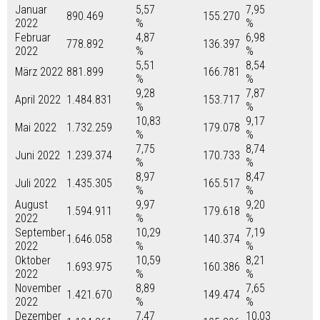
Januar
5,57
7,95
890.469
155.270
2022
%
%
Februar
4,87
6,98
778.892
136.397
2022
%
%
5,51
8,54
März 2022
881.899
166.781
%
%
9,28
7,87
April 2022
1.484.831
153.717
%
%
10,83
9,17
Mai 2022
1.732.259
179.078
%
%
7,75
8,74
Juni 2022
1.239.374
170.733
%
%
8,97
8,47
Juli 2022
1.435.305
165.517
%
%
August
9,97
9,20
1.594.911
179.618
2022
%
%
September
10,29
7,19
1.646.058
140.374
2022
%
%
Oktober
10,59
8,21
1.693.975
160.386
2022
%
%
November
8,89
7,65
1.421.670
149.474
2022
%
%
Dezember
7,47
10,03