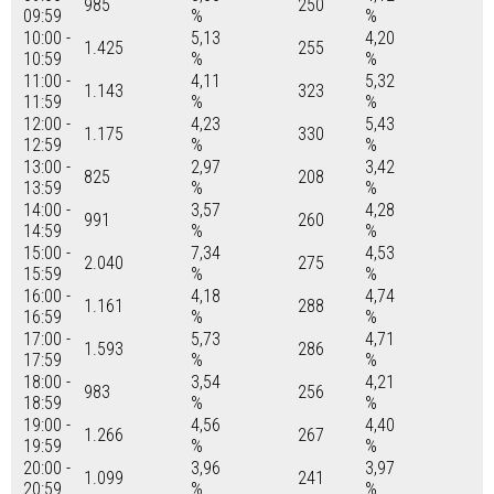
985
250
09:59
%
%
10:00 -
5,13
4,20
1.425
255
10:59
%
%
11:00 -
4,11
5,32
1.143
323
11:59
%
%
12:00 -
4,23
5,43
1.175
330
12:59
%
%
13:00 -
2,97
3,42
825
208
13:59
%
%
14:00 -
3,57
4,28
991
260
14:59
%
%
15:00 -
7,34
4,53
2.040
275
15:59
%
%
16:00 -
4,18
4,74
1.161
288
16:59
%
%
17:00 -
5,73
4,71
1.593
286
17:59
%
%
18:00 -
3,54
4,21
983
256
18:59
%
%
19:00 -
4,56
4,40
1.266
267
19:59
%
%
20:00 -
3,96
3,97
1.099
241
20:59
%
%