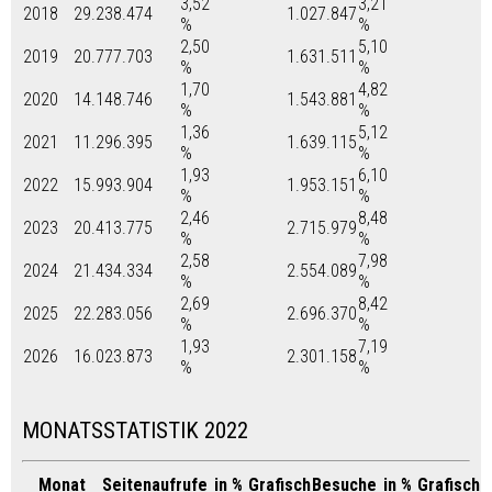
3,52
3,21
2018
29.238.474
1.027.847
%
%
2,50
5,10
2019
20.777.703
1.631.511
%
%
1,70
4,82
2020
14.148.746
1.543.881
%
%
1,36
5,12
2021
11.296.395
1.639.115
%
%
1,93
6,10
2022
15.993.904
1.953.151
%
%
2,46
8,48
2023
20.413.775
2.715.979
%
%
2,58
7,98
2024
21.434.334
2.554.089
%
%
2,69
8,42
2025
22.283.056
2.696.370
%
%
1,93
7,19
2026
16.023.873
2.301.158
%
%
MONATSSTATISTIK 2022
Monat
Seitenaufrufe
in %
Grafisch
Besuche
in %
Grafisch