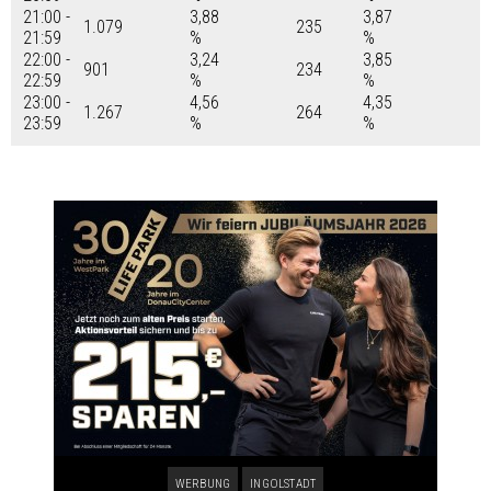
21:00 -
3,88
3,87
1.079
235
21:59
%
%
22:00 -
3,24
3,85
901
234
22:59
%
%
23:00 -
4,56
4,35
1.267
264
23:59
%
%
WERBUNG
INGOLSTADT