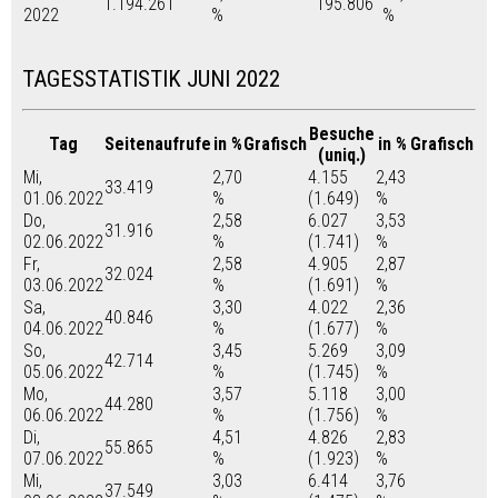
1.194.261
195.806
2022
%
%
TAGESSTATISTIK JUNI 2022
Besuche
Tag
Seitenaufrufe
in %
Grafisch
in %
Grafisch
(uniq.)
Mi,
2,70
4.155
2,43
33.419
01.06.2022
%
(1.649)
%
Do,
2,58
6.027
3,53
31.916
02.06.2022
%
(1.741)
%
Fr,
2,58
4.905
2,87
32.024
03.06.2022
%
(1.691)
%
Sa,
3,30
4.022
2,36
40.846
04.06.2022
%
(1.677)
%
So,
3,45
5.269
3,09
42.714
05.06.2022
%
(1.745)
%
Mo,
3,57
5.118
3,00
44.280
06.06.2022
%
(1.756)
%
Di,
4,51
4.826
2,83
55.865
07.06.2022
%
(1.923)
%
Mi,
3,03
6.414
3,76
37.549