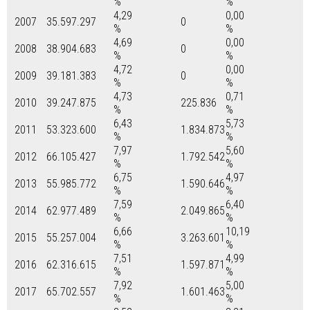
%
%
4,29
0,00
2007
35.597.297
0
%
%
4,69
0,00
2008
38.904.683
0
%
%
4,72
0,00
2009
39.181.383
0
%
%
4,73
0,71
2010
39.247.875
225.836
%
%
6,43
5,73
2011
53.323.600
1.834.873
%
%
7,97
5,60
2012
66.105.427
1.792.542
%
%
6,75
4,97
2013
55.985.772
1.590.646
%
%
7,59
6,40
2014
62.977.489
2.049.865
%
%
6,66
10,19
2015
55.257.004
3.263.601
%
%
7,51
4,99
2016
62.316.615
1.597.871
%
%
7,92
5,00
2017
65.702.557
1.601.463
%
%