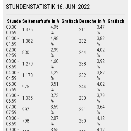
STUNDENSTATISTIK 16. JUNI 2022
Stunde
Seitenaufrufe
in %
Grafisch
Besuche
in %
Grafisch
00:00 -
4,95
3,47
1.376
211
00:59
%
%
01:00 -
4,98
3,82
1.382
232
01:59
%
%
02:00 -
2,99
4,02
830
244
02:59
%
%
03:00 -
4,60
3,92
1.279
238
03:59
%
%
04:00 -
4,22
3,82
1.173
232
04:59
%
%
05:00 -
3,51
4,02
975
244
05:59
%
%
06:00 -
3,73
3,79
1.035
230
06:59
%
%
07:00 -
3,59
3,64
997
221
07:59
%
%
08:00 -
2,87
4,12
798
250
08:59
%
%
09:00 -
3,55
4,12