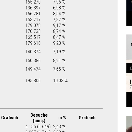
155.270
7,95 %
136.397
6,98 %
166.781
8,54 %
153.717
7,87 %
179.078
9,17 %
170.733
8,74 %
165.517
8,47 %
179.618
9,20 %
140.374
7,19 %
160.386
8,21 %
149.474
7,65 %
195.806
10,03 %
Besuche
Grafisch
in %
Grafisch
(uniq.)
4.155 (1.649)
2,43 %