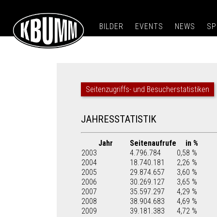
BILDER
EVENTS
NEWS
SP
Seitenzugriffs- und Besucherstatistiken
JAHRESSTATISTIK
Jahr
Seitenaufrufe
in %
2003
4.796.784
0,58 %
2004
18.740.181
2,26 %
2005
29.874.657
3,60 %
2006
30.269.127
3,65 %
2007
35.597.297
4,29 %
2008
38.904.683
4,69 %
2009
39.181.383
4,72 %