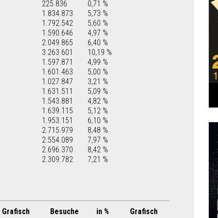
225.836
0,71 %
1.834.873
5,73 %
1.792.542
5,60 %
1.590.646
4,97 %
2.049.865
6,40 %
3.263.601
10,19 %
1.597.871
4,99 %
1.601.463
5,00 %
1.027.847
3,21 %
1.631.511
5,09 %
1.543.881
4,82 %
1.639.115
5,12 %
1.953.151
6,10 %
2.715.979
8,48 %
2.554.089
7,97 %
2.696.370
8,42 %
2.309.782
7,21 %
Grafisch
Besuche
in %
Grafisch