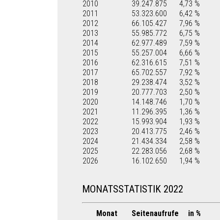
2010
39.247.875
4,73 %
2011
53.323.600
6,42 %
2012
66.105.427
7,96 %
2013
55.985.772
6,75 %
2014
62.977.489
7,59 %
2015
55.257.004
6,66 %
2016
62.316.615
7,51 %
2017
65.702.557
7,92 %
2018
29.238.474
3,52 %
2019
20.777.703
2,50 %
2020
14.148.746
1,70 %
2021
11.296.395
1,36 %
2022
15.993.904
1,93 %
2023
20.413.775
2,46 %
2024
21.434.334
2,58 %
2025
22.283.056
2,68 %
2026
16.102.650
1,94 %
MONATSSTATISTIK 2022
Monat
Seitenaufrufe
in %