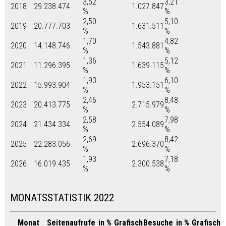
3,52
3,21
2018
29.238.474
1.027.847
%
%
2,50
5,10
2019
20.777.703
1.631.511
%
%
1,70
4,82
2020
14.148.746
1.543.881
%
%
1,36
5,12
2021
11.296.395
1.639.115
%
%
1,93
6,10
2022
15.993.904
1.953.151
%
%
2,46
8,48
2023
20.413.775
2.715.979
%
%
2,58
7,98
2024
21.434.334
2.554.089
%
%
2,69
8,42
2025
22.283.056
2.696.370
%
%
1,93
7,18
2026
16.019.435
2.300.538
%
%
MONATSSTATISTIK 2022
Monat
Seitenaufrufe
in %
Grafisch
Besuche
in %
Grafisch