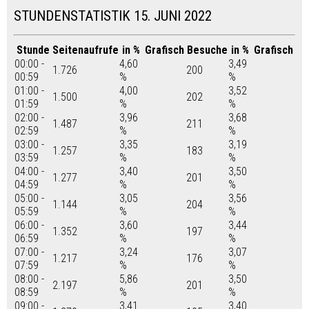
STUNDENSTATISTIK 15. JUNI 2022
Stunde
Seitenaufrufe
in %
Grafisch
Besuche
in %
Grafisch
00:00 -
4,60
3,49
1.726
200
00:59
%
%
01:00 -
4,00
3,52
1.500
202
01:59
%
%
02:00 -
3,96
3,68
1.487
211
02:59
%
%
03:00 -
3,35
3,19
1.257
183
03:59
%
%
04:00 -
3,40
3,50
1.277
201
04:59
%
%
05:00 -
3,05
3,56
1.144
204
05:59
%
%
06:00 -
3,60
3,44
1.352
197
06:59
%
%
07:00 -
3,24
3,07
1.217
176
07:59
%
%
08:00 -
5,86
3,50
2.197
201
08:59
%
%
09:00 -
3,41
3,40