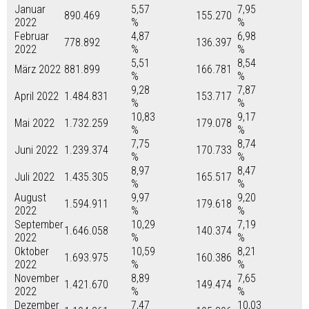
Januar
5,57
7,95
890.469
155.270
2022
%
%
Februar
4,87
6,98
778.892
136.397
2022
%
%
5,51
8,54
März 2022
881.899
166.781
%
%
9,28
7,87
April 2022
1.484.831
153.717
%
%
10,83
9,17
Mai 2022
1.732.259
179.078
%
%
7,75
8,74
Juni 2022
1.239.374
170.733
%
%
8,97
8,47
Juli 2022
1.435.305
165.517
%
%
August
9,97
9,20
1.594.911
179.618
2022
%
%
September
10,29
7,19
1.646.058
140.374
2022
%
%
Oktober
10,59
8,21
1.693.975
160.386
2022
%
%
November
8,89
7,65
1.421.670
149.474
2022
%
%
Dezember
7,47
10,03