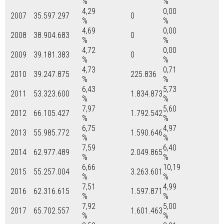
%
%
4,29
0,00
2007
35.597.297
0
%
%
4,69
0,00
2008
38.904.683
0
%
%
4,72
0,00
2009
39.181.383
0
%
%
4,73
0,71
2010
39.247.875
225.836
%
%
6,43
5,73
2011
53.323.600
1.834.873
%
%
7,97
5,60
2012
66.105.427
1.792.542
%
%
6,75
4,97
2013
55.985.772
1.590.646
%
%
7,59
6,40
2014
62.977.489
2.049.865
%
%
6,66
10,19
2015
55.257.004
3.263.601
%
%
7,51
4,99
2016
62.316.615
1.597.871
%
%
7,92
5,00
2017
65.702.557
1.601.463
%
%