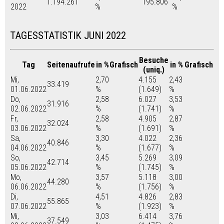
1.194.261
195.806
2022
%
%
TAGESSTATISTIK JUNI 2022
Besuche
Tag
Seitenaufrufe
in %
Grafisch
in %
Grafisch
(uniq.)
Mi,
2,70
4.155
2,43
33.419
01.06.2022
%
(1.649)
%
Do,
2,58
6.027
3,53
31.916
02.06.2022
%
(1.741)
%
Fr,
2,58
4.905
2,87
32.024
03.06.2022
%
(1.691)
%
Sa,
3,30
4.022
2,36
40.846
04.06.2022
%
(1.677)
%
So,
3,45
5.269
3,09
42.714
05.06.2022
%
(1.745)
%
Mo,
3,57
5.118
3,00
44.280
06.06.2022
%
(1.756)
%
Di,
4,51
4.826
2,83
55.865
07.06.2022
%
(1.923)
%
Mi,
3,03
6.414
3,76
37.549