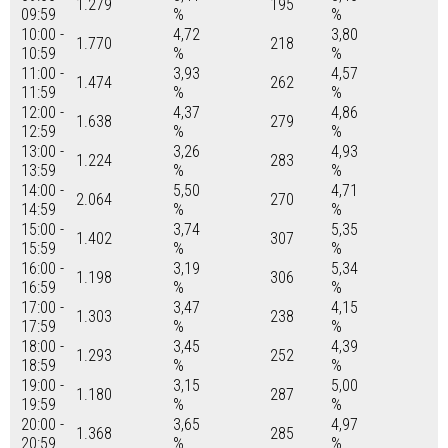
1.279
195
09:59
%
%
10:00 -
4,72
3,80
1.770
218
10:59
%
%
11:00 -
3,93
4,57
1.474
262
11:59
%
%
12:00 -
4,37
4,86
1.638
279
12:59
%
%
13:00 -
3,26
4,93
1.224
283
13:59
%
%
14:00 -
5,50
4,71
2.064
270
14:59
%
%
15:00 -
3,74
5,35
1.402
307
15:59
%
%
16:00 -
3,19
5,34
1.198
306
16:59
%
%
17:00 -
3,47
4,15
1.303
238
17:59
%
%
18:00 -
3,45
4,39
1.293
252
18:59
%
%
19:00 -
3,15
5,00
1.180
287
19:59
%
%
20:00 -
3,65
4,97
1.368
285
20:59
%
%