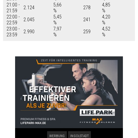
21:00 -
5,66
4,85
2.124
278
21:59
%
%
22:00 -
5,45
4,20
2.045
241
22:59
%
%
23:00 -
7,97
4,52
2.990
259
23:59
%
%
WERBUNG
INGOLSTADT