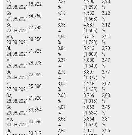
Fr,
2,27
4.200
2,98
18.922
20.08.2021
%
(1.290)
%
Sa,
4,18
4.532
3,22
34.760
21.08.2021
%
(1.663)
%
So,
3,33
4.387
3,12
27.748
22.08.2021
%
(1.506)
%
Mo,
4,60
5.512
3,91
38.250
23.08.2021
%
(1.728)
%
Di,
3,84
5.213
3,70
31.925
24.08.2021
%
(1.803)
%
Mi,
3,37
4.880
3,47
28.073
25.08.2021
%
(1.549)
%
Do,
2,76
3.897
2,77
22.962
26.08.2021
%
(1.377)
%
Fr,
3,05
4.248
3,02
25.380
27.08.2021
%
(1.435)
%
Sa,
2,63
3.769
2,68
21.920
28.08.2021
%
(1.315)
%
So,
4,07
4.863
3,45
33.864
29.08.2021
%
(1.634)
%
Mo,
3,68
5.364
3,81
30.596
30.08.2021
%
(1.679)
%
Di,
2,80
4.171
2,96
23.317