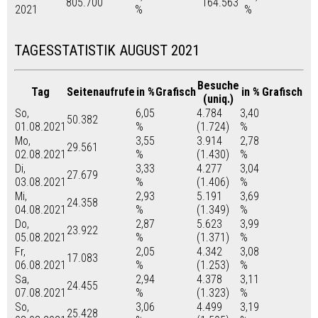
805.700
164.563
2021
%
%
TAGESSTATISTIK AUGUST 2021
Besuche
Tag
Seitenaufrufe
in %
Grafisch
in %
Grafisch
(uniq.)
So,
6,05
4.784
3,40
50.382
01.08.2021
%
(1.724)
%
Mo,
3,55
3.914
2,78
29.561
02.08.2021
%
(1.430)
%
Di,
3,33
4.277
3,04
27.679
03.08.2021
%
(1.406)
%
Mi,
2,93
5.191
3,69
24.358
04.08.2021
%
(1.349)
%
Do,
2,87
5.623
3,99
23.922
05.08.2021
%
(1.371)
%
Fr,
2,05
4.342
3,08
17.083
06.08.2021
%
(1.253)
%
Sa,
2,94
4.378
3,11
24.455
07.08.2021
%
(1.323)
%
So,
3,06
4.499
3,19
25.428