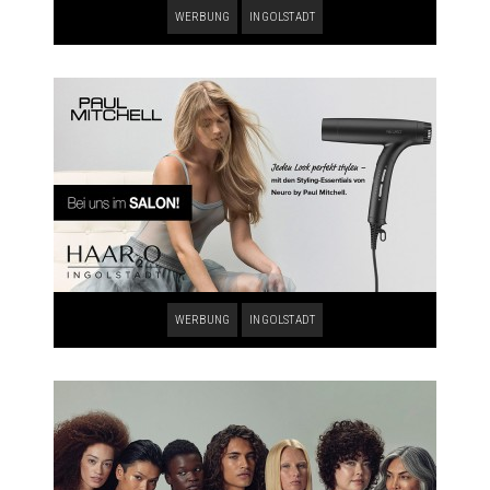
WERBUNG
INGOLSTADT
WERBUNG
INGOLSTADT