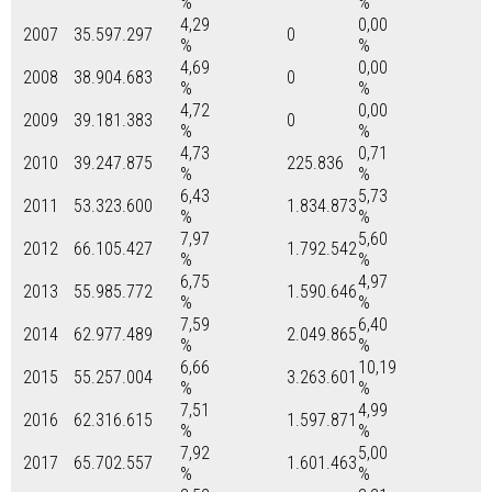
%
%
4,29
0,00
2007
35.597.297
0
%
%
4,69
0,00
2008
38.904.683
0
%
%
4,72
0,00
2009
39.181.383
0
%
%
4,73
0,71
2010
39.247.875
225.836
%
%
6,43
5,73
2011
53.323.600
1.834.873
%
%
7,97
5,60
2012
66.105.427
1.792.542
%
%
6,75
4,97
2013
55.985.772
1.590.646
%
%
7,59
6,40
2014
62.977.489
2.049.865
%
%
6,66
10,19
2015
55.257.004
3.263.601
%
%
7,51
4,99
2016
62.316.615
1.597.871
%
%
7,92
5,00
2017
65.702.557
1.601.463
%
%