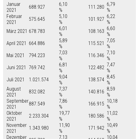
Januar
6,10
6,79
688.927
111.280
2021
%
%
Februar
5,10
6,22
575.645
101.927
2021
%
%
6,01
6,60
März 2021
678.783
108.163
%
%
5,89
7,05
April 2021
664.886
115.521
%
%
7,03
7,10
Mai 2021
794.223
116.346
%
%
6,81
7,47
Juni 2021
769.742
122.482
%
%
9,04
8,45
Juli 2021
1.021.574
138.574
%
%
August
7,37
8,59
832.082
140.816
2021
%
%
September
7,86
10,18
887.549
166.915
2021
%
%
Oktober
19,77
11,02
2.233.304
180.586
2021
%
%
November
11,90
10,49
1.343.980
171.942
2021
%
%
Dezember
7,13
10,04