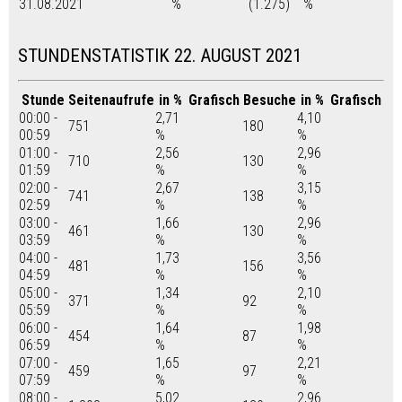
31.08.2021
%
(1.275)
%
STUNDENSTATISTIK 22. AUGUST 2021
Stunde
Seitenaufrufe
in %
Grafisch
Besuche
in %
Grafisch
00:00 -
2,71
4,10
751
180
00:59
%
%
01:00 -
2,56
2,96
710
130
01:59
%
%
02:00 -
2,67
3,15
741
138
02:59
%
%
03:00 -
1,66
2,96
461
130
03:59
%
%
04:00 -
1,73
3,56
481
156
04:59
%
%
05:00 -
1,34
2,10
371
92
05:59
%
%
06:00 -
1,64
1,98
454
87
06:59
%
%
07:00 -
1,65
2,21
459
97
07:59
%
%
08:00 -
5,02
2,96