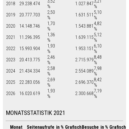
3,52
3,21
2018
29.238.474
1.027.847
%
%
2,50
5,10
2019
20.777.703
1.631.511
%
%
1,70
4,82
2020
14.148.746
1.543.881
%
%
1,36
5,12
2021
11.296.395
1.639.115
%
%
1,93
6,10
2022
15.993.904
1.953.151
%
%
2,46
8,48
2023
20.413.775
2.715.979
%
%
2,58
7,98
2024
21.434.334
2.554.089
%
%
2,69
8,42
2025
22.283.056
2.696.370
%
%
1,93
7,19
2026
16.020.619
2.300.668
%
%
MONATSSTATISTIK 2021
Monat
Seitenaufrufe
in %
Grafisch
Besuche
in %
Grafisch