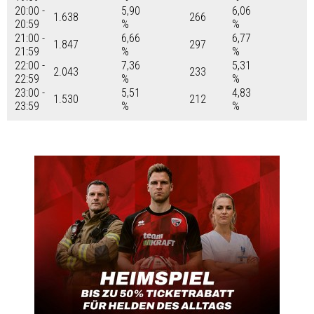
20:00 -
5,90
6,06
1.638
266
20:59
%
%
21:00 -
6,66
6,77
1.847
297
21:59
%
%
22:00 -
7,36
5,31
2.043
233
22:59
%
%
23:00 -
5,51
4,83
1.530
212
23:59
%
%