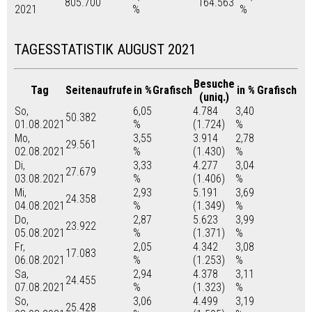
805.700
164.563
2021
%
%
TAGESSTATISTIK AUGUST 2021
Besuche
Tag
Seitenaufrufe
in %
Grafisch
in %
Grafisch
(uniq.)
So,
6,05
4.784
3,40
50.382
01.08.2021
%
(1.724)
%
Mo,
3,55
3.914
2,78
29.561
02.08.2021
%
(1.430)
%
Di,
3,33
4.277
3,04
27.679
03.08.2021
%
(1.406)
%
Mi,
2,93
5.191
3,69
24.358
04.08.2021
%
(1.349)
%
Do,
2,87
5.623
3,99
23.922
05.08.2021
%
(1.371)
%
Fr,
2,05
4.342
3,08
17.083
06.08.2021
%
(1.253)
%
Sa,
2,94
4.378
3,11
24.455
07.08.2021
%
(1.323)
%
So,
3,06
4.499
3,19
25.428