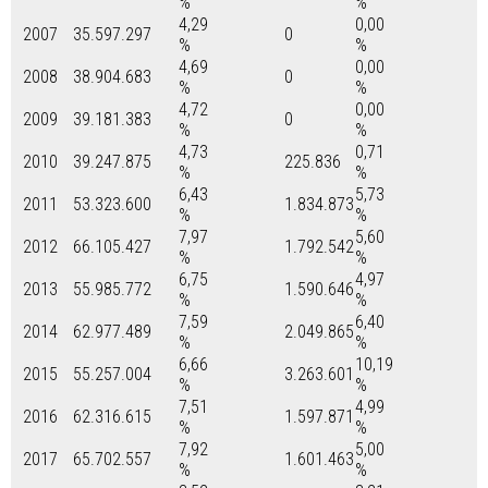
%
%
4,29
0,00
2007
35.597.297
0
%
%
4,69
0,00
2008
38.904.683
0
%
%
4,72
0,00
2009
39.181.383
0
%
%
4,73
0,71
2010
39.247.875
225.836
%
%
6,43
5,73
2011
53.323.600
1.834.873
%
%
7,97
5,60
2012
66.105.427
1.792.542
%
%
6,75
4,97
2013
55.985.772
1.590.646
%
%
7,59
6,40
2014
62.977.489
2.049.865
%
%
6,66
10,19
2015
55.257.004
3.263.601
%
%
7,51
4,99
2016
62.316.615
1.597.871
%
%
7,92
5,00
2017
65.702.557
1.601.463
%
%