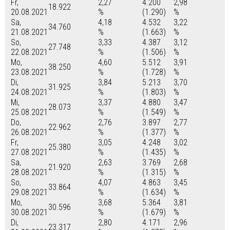
Fr,
2,27
4.200
2,98
18.922
20.08.2021
%
(1.290)
%
Sa,
4,18
4.532
3,22
34.760
21.08.2021
%
(1.663)
%
So,
3,33
4.387
3,12
27.748
22.08.2021
%
(1.506)
%
Mo,
4,60
5.512
3,91
38.250
23.08.2021
%
(1.728)
%
Di,
3,84
5.213
3,70
31.925
24.08.2021
%
(1.803)
%
Mi,
3,37
4.880
3,47
28.073
25.08.2021
%
(1.549)
%
Do,
2,76
3.897
2,77
22.962
26.08.2021
%
(1.377)
%
Fr,
3,05
4.248
3,02
25.380
27.08.2021
%
(1.435)
%
Sa,
2,63
3.769
2,68
21.920
28.08.2021
%
(1.315)
%
So,
4,07
4.863
3,45
33.864
29.08.2021
%
(1.634)
%
Mo,
3,68
5.364
3,81
30.596
30.08.2021
%
(1.679)
%
Di,
2,80
4.171
2,96
23.317