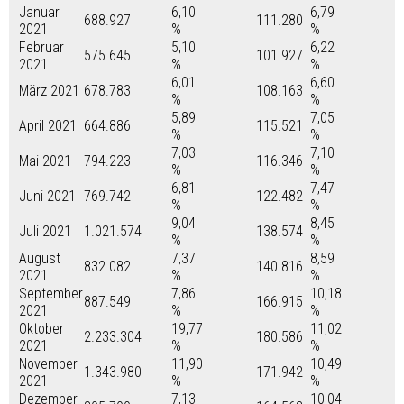
Januar
6,10
6,79
688.927
111.280
2021
%
%
Februar
5,10
6,22
575.645
101.927
2021
%
%
6,01
6,60
März 2021
678.783
108.163
%
%
5,89
7,05
April 2021
664.886
115.521
%
%
7,03
7,10
Mai 2021
794.223
116.346
%
%
6,81
7,47
Juni 2021
769.742
122.482
%
%
9,04
8,45
Juli 2021
1.021.574
138.574
%
%
August
7,37
8,59
832.082
140.816
2021
%
%
September
7,86
10,18
887.549
166.915
2021
%
%
Oktober
19,77
11,02
2.233.304
180.586
2021
%
%
November
11,90
10,49
1.343.980
171.942
2021
%
%
Dezember
7,13
10,04