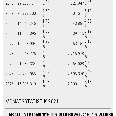
3,52
3,21
2018
29.238.474
1.027.847
%
%
2,50
5,10
2019
20.777.703
1.631.511
%
%
1,70
4,82
2020
14.148.746
1.543.881
%
%
1,36
5,12
2021
11.296.395
1.639.115
%
%
1,93
6,10
2022
15.993.904
1.953.151
%
%
2,46
8,48
2023
20.413.775
2.715.979
%
%
2,58
7,98
2024
21.434.334
2.554.089
%
%
2,69
8,42
2025
22.283.056
2.696.370
%
%
1,93
7,18
2026
16.016.319
2.300.111
%
%
MONATSSTATISTIK 2021
Monat
Seitenaufrufe
in %
Grafisch
Besuche
in %
Grafisch