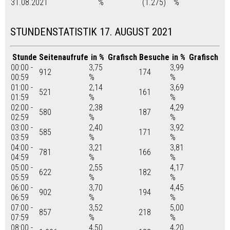
31.08.2021
%
(1.275)
%
STUNDENSTATISTIK 17. AUGUST 2021
Stunde
Seitenaufrufe
in %
Grafisch
Besuche
in %
Grafisch
00:00 -
3,75
3,99
912
174
00:59
%
%
01:00 -
2,14
3,69
521
161
01:59
%
%
02:00 -
2,38
4,29
580
187
02:59
%
%
03:00 -
2,40
3,92
585
171
03:59
%
%
04:00 -
3,21
3,81
781
166
04:59
%
%
05:00 -
2,55
4,17
622
182
05:59
%
%
06:00 -
3,70
4,45
902
194
06:59
%
%
07:00 -
3,52
5,00
857
218
07:59
%
%
08:00 -
4,50
4,20