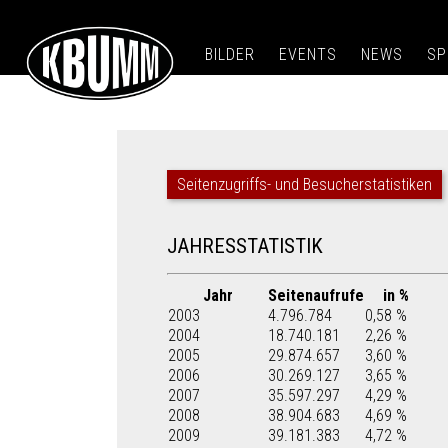
BILDER
EVENTS
NEWS
SP
Seitenzugriffs- und Besucherstatistiken
JAHRESSTATISTIK
Jahr
Seitenaufrufe
in %
2003
4.796.784
0,58 %
2004
18.740.181
2,26 %
2005
29.874.657
3,60 %
2006
30.269.127
3,65 %
2007
35.597.297
4,29 %
2008
38.904.683
4,69 %
2009
39.181.383
4,72 %