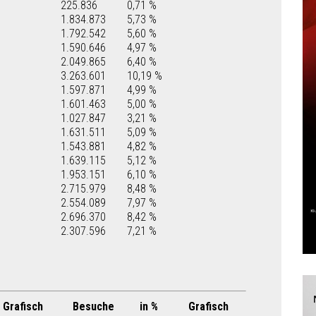
225.836
0,71 %
1.834.873
5,73 %
1.792.542
5,60 %
1.590.646
4,97 %
2.049.865
6,40 %
3.263.601
10,19 %
1.597.871
4,99 %
1.601.463
5,00 %
1.027.847
3,21 %
1.631.511
5,09 %
1.543.881
4,82 %
1.639.115
5,12 %
1.953.151
6,10 %
2.715.979
8,48 %
2.554.089
7,97 %
2.696.370
8,42 %
2.307.596
7,21 %
Grafisch
Besuche
in %
Grafisch