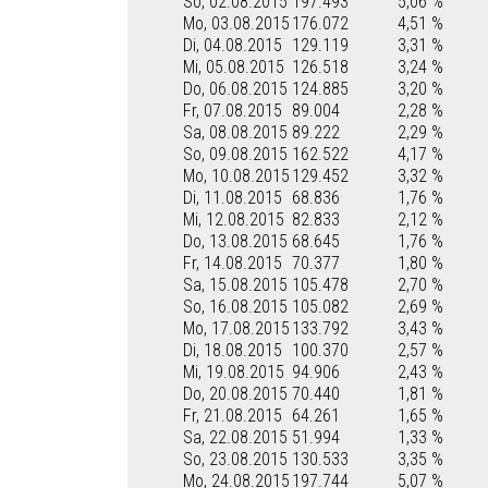
So, 02.08.2015
197.493
5,06 %
Mo, 03.08.2015
176.072
4,51 %
Di, 04.08.2015
129.119
3,31 %
Mi, 05.08.2015
126.518
3,24 %
Do, 06.08.2015
124.885
3,20 %
Fr, 07.08.2015
89.004
2,28 %
Sa, 08.08.2015
89.222
2,29 %
So, 09.08.2015
162.522
4,17 %
Mo, 10.08.2015
129.452
3,32 %
Di, 11.08.2015
68.836
1,76 %
Mi, 12.08.2015
82.833
2,12 %
Do, 13.08.2015
68.645
1,76 %
Fr, 14.08.2015
70.377
1,80 %
Sa, 15.08.2015
105.478
2,70 %
So, 16.08.2015
105.082
2,69 %
Mo, 17.08.2015
133.792
3,43 %
Di, 18.08.2015
100.370
2,57 %
Mi, 19.08.2015
94.906
2,43 %
Do, 20.08.2015
70.440
1,81 %
Fr, 21.08.2015
64.261
1,65 %
Sa, 22.08.2015
51.994
1,33 %
So, 23.08.2015
130.533
3,35 %
Mo, 24.08.2015
197.744
5,07 %