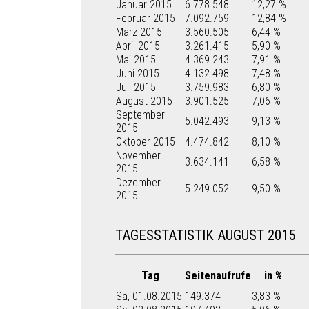
Januar 2015
6.778.548
12,27 %
Februar 2015
7.092.759
12,84 %
März 2015
3.560.505
6,44 %
April 2015
3.261.415
5,90 %
Mai 2015
4.369.243
7,91 %
Juni 2015
4.132.498
7,48 %
Juli 2015
3.759.983
6,80 %
August 2015
3.901.525
7,06 %
September
5.042.493
9,13 %
2015
Oktober 2015
4.474.842
8,10 %
November
3.634.141
6,58 %
2015
Dezember
5.249.052
9,50 %
2015
TAGESSTATISTIK AUGUST 2015
Tag
Seitenaufrufe
in %
Sa, 01.08.2015
149.374
3,83 %