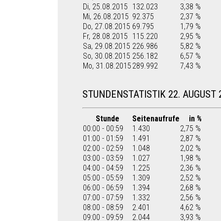
Di, 25.08.2015
132.023
3,38 %
Mi, 26.08.2015
92.375
2,37 %
Do, 27.08.2015
69.795
1,79 %
Fr, 28.08.2015
115.220
2,95 %
Sa, 29.08.2015
226.986
5,82 %
So, 30.08.2015
256.182
6,57 %
Mo, 31.08.2015
289.992
7,43 %
STUNDENSTATISTIK 22. AUGUST 
Stunde
Seitenaufrufe
in %
00:00 - 00:59
1.430
2,75 %
01:00 - 01:59
1.491
2,87 %
02:00 - 02:59
1.048
2,02 %
03:00 - 03:59
1.027
1,98 %
04:00 - 04:59
1.225
2,36 %
05:00 - 05:59
1.309
2,52 %
06:00 - 06:59
1.394
2,68 %
07:00 - 07:59
1.332
2,56 %
08:00 - 08:59
2.401
4,62 %
09:00 - 09:59
2.044
3,93 %