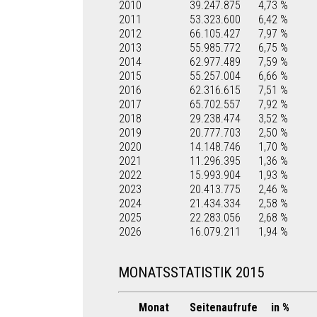
2010
39.247.875
4,73 %
2011
53.323.600
6,42 %
2012
66.105.427
7,97 %
2013
55.985.772
6,75 %
2014
62.977.489
7,59 %
2015
55.257.004
6,66 %
2016
62.316.615
7,51 %
2017
65.702.557
7,92 %
2018
29.238.474
3,52 %
2019
20.777.703
2,50 %
2020
14.148.746
1,70 %
2021
11.296.395
1,36 %
2022
15.993.904
1,93 %
2023
20.413.775
2,46 %
2024
21.434.334
2,58 %
2025
22.283.056
2,68 %
2026
16.079.211
1,94 %
MONATSSTATISTIK 2015
Monat
Seitenaufrufe
in %