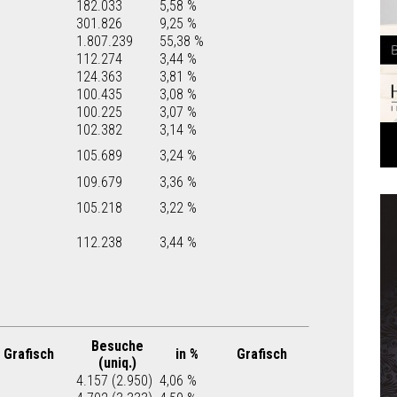
182.033
5,58 %
301.826
9,25 %
1.807.239
55,38 %
112.274
3,44 %
124.363
3,81 %
100.435
3,08 %
100.225
3,07 %
102.382
3,14 %
105.689
3,24 %
109.679
3,36 %
105.218
3,22 %
112.238
3,44 %
Besuche
Grafisch
in %
Grafisch
(uniq.)
4.157 (2.950)
4,06 %